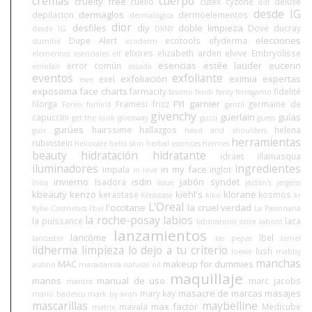
cremas
cuerpo
cruelty free
cuello
cutex
cyzone
deluxe
ddf
desde IG
dermaglos
depilacion
dermoelementos
dermalogica
dior
desfiles
diy
doble limpieza
Dove
ducray
desde IG.
DKNY
elecciones
Dupe Alert
ecotools
efyderma
dumitié
ecoderm
elixires
elizabeth arden
elvive
Embryolisse
elementos esenciales
elf
esencias
estée lauder
eucerin
error común
emolan
escada
eventos
exfoliante
exfoliación
eximia
expertas
exel
ewe
exposoma
face charts
farmacity
fidelité
fascino
fendi
fenty
ferragamo
FYI
garnier
filorga
Framesi
frizz
germaine de
Foreo
forlle'd
gentil
givenchy
guerlain
guías
capuccini
get the look
giveaway
gucci
guess
gurúes
hairssime
hallazgos
helena
guiv
head and shoulders
herramientas
rubinstein
heliocare
hello skin
herbal essences
hermes
beauty
hidratación
hidratante
idraet
illamasqua
iluminadores
ingredientes
in my face
impala
inglot
in love
invierno
isdin
jabón syndet
Isadora
Inoa
issue
jactan's
jergens
kbeauty
kenzo
kiehl's
klorane
kerastase
kosmos
Kérastase
kiko
kr
L'Oreal
l'occitane
la cruel verdad
Kylie Cosmetics
l'bel
La Pasionaria
la roche-posay
labios
la puissance
laca
laboratorio once
laborit
lanzamientos
lancôme
lbel
lancaster
las pepas
lemel
lidherma
limpieza
lo dejo a tu criterio
lush
loewe
mabby
manchas
MAC
makeup for dummies
autino
macadamia natural oil
maquillaje
manos
manual de uso
marc jacobs
mantra
masacre de marcas
masajes
mary kay
mario badescu
mark by avon
mascarillas
maybelline
max factor
mavala
Medicube
matrix