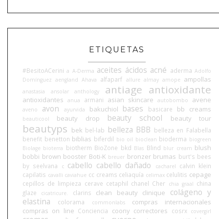
ETIQUETAS
aceites
ácidos
acné
#BesitoACerini
aderma
a
A-Derma
Adolfo
ampollas
alfaparf
Domínguez
aengland
Ahava
allure
almay
amope
antiage
antioxidante
anastasia
ansolar
anthology
antioxidantes
asian skincare
avene
armani
anua
autobombo
avon
bases
bakuchiol
bb creams
basicare
aveno
ayurvida
beauty school
beauty drop
beauty tour
beauticool
beautyps
belleza BBB
bek
bel-lab
belleza en Falabella
biblias
benefit
benetton
biferdil
bioderma
bio oil
bioclean
biogreen
blush
biotherm
BioZone
bkd
Blind
Biolage
bioterra
Blas
blur cream
bobbi brown
booster
Boti-K
bronzer
brumas
burt's bees
breuer
cabello
cabello dañado
by seelvana
calvin klein
c
cacharel
cepage
capilatis
cc creams
celiaquía
celulitis
cavalli
caviahue
celimax
cepillos de limpieza
cerave
cetaphil
chanel
Cher
china
chia graal
colágeno y
clean beauty
clinique
glaze
clarins
cicatricure.
elastina
compras internacionales
colorama
commonlabs
compras on line
coony
correctores
Conciencia
cosrx
covergirl