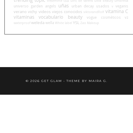
trending topic
tsu
tresemmé
ulric de varens
ultra beauty
umbrella
uñas
universo garden angels
urban decay
usados
veganis
v
vitamina C
verano
vichy
videos
viejos conocidos
viktorandRolf
vitaminas
vocabulario beauty
vogue cosméticos
vz
weleda
YSL
wella
waterproof
White label
Zao Makeup
©
2026
GET GLAM
• THEME BY
MAIRA G.