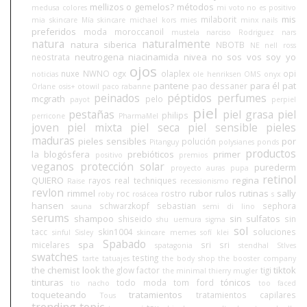
mellizos o gemelos?
métodos
medusa colores
mi voto no es positivo
mis
milaborit
mia skincare
Mía skincare
michael kors
mies
minx nails
preferidos
moda
moroccanoil
mustela
narciso Rodriguez
nars
natura
naturalmente
natura siberica
NBOTB
NE
nell ross
neutrogena
niacinamida
nivea
no sos vos soy yo
neostrata
ojos
nuxe
NWNO
ogx
olaplex
opi
noticias
ole henriksen
OMS
onyx
pantene
para él
pat
pao dessaner
Orlane
osis+
otowil
paco rabanne
peinados
péptidos
perfumes
mcgrath
pelo
payot
perpiel
piel
pestañas
piel grasa
piel
philips
perricone
PharmaMel
joven
piel mixta
piel seca
piel sensible
pieles
maduras
pieles sensibles
por
polución
Pitanguy
polysianes
ponds
productos
la blogósfera
prebióticos
primer
positivo
premios
veganos
protección solar
purederm
proyecto auras
pupa
retinol
QUIERO
regina
rayos
real techniques
Raise
recessionismo
revlon
rimmel
rubor
rulos
rutinas
sally
roc
rostro
roby
rosácea
s
hansen
schwarzkopf
sebastian
sephora
sauna
semi di lino
serums
shampoo
sin sulfatos
shiseido
sin
shu uemura
sigma
sol
tacc
skin1004
soluciones
sinful
Sisley
skincare memes
sofí klei
Spabado
spa
micelares
sri sri
spatagonia
stendhal
StIves
swatches
testing
tarte
tatuajes
the body shop
the booster company
the chemist look
tiktok
the glow factor
tigi
the minimal
thierry mugler
tinturas
tónicos
todo moda
tom ford
tio nacho
too faced
toqueteando
tratamientos
tratamientos capilares
Tous