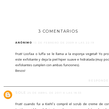
3 COMENTARIOS
ANÓNIMO
13 DE FEBRERO DE 2009 A LAS 22:19
Fruti! Loofaa o luffa se le llama a la esponja vegetal! Yo pr
este exfoliante y deja la piel hiper suave e hidratada (muy po
exfoliantes cumplen con ambas funciones).
Besos!
RESPONDE
SOLE
25 DE ABRIL DE 2011 A LAS 18:33
Fruti! cuando fui a Kiehl´s compré el scrub de creme de co