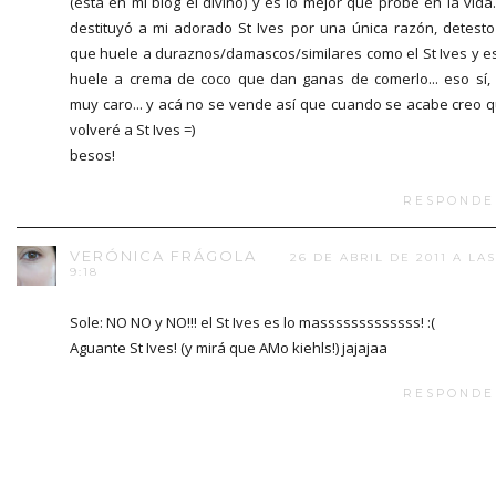
(está en mi blog el divino) y es lo mejor que probé en la vida...
destituyó a mi adorado St Ives por una única razón, detesto
que huele a duraznos/damascos/similares como el St Ives y e
huele a crema de coco que dan ganas de comerlo... eso sí,
muy caro... y acá no se vende así que cuando se acabe creo 
volveré a St Ives =)
besos!
RESPONDE
VERÓNICA FRÁGOLA
26 DE ABRIL DE 2011 A LAS
9:18
Sole: NO NO y NO!!! el St Ives es lo masssssssssssss! :(
Aguante St Ives! (y mirá que AMo kiehls!) jajajaa
RESPONDE