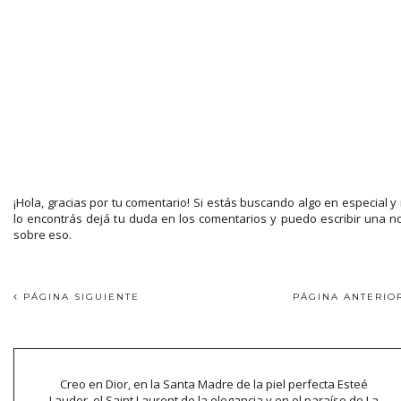
¡Hola, gracias por tu comentario! Si estás buscando algo en especial y
lo encontrás dejá tu duda en los comentarios y puedo escribir una n
sobre eso.
PÁGINA SIGUIENTE
PÁGINA ANTERI
Creo en Dior, en la Santa Madre de la piel perfecta Esteé
Lauder, el Saint Laurent de la elegancia y en el paraíso de La