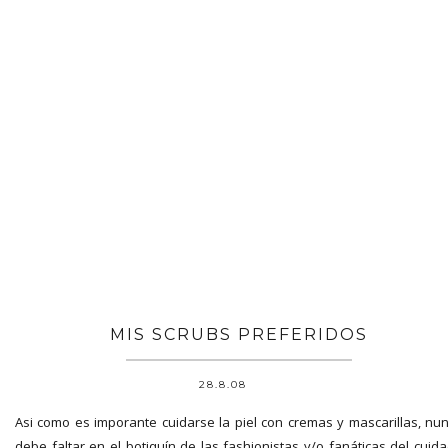
MIS SCRUBS PREFERIDOS
28.8.08
Asi como es imporante cuidarse la piel con cremas y mascarillas, nu
debe faltar en el botiquín de las fashionistas y/o fanáticas del cuid