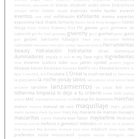
elixires
elizabeth arden
elvive
Embryolisse
elementos esenciales
elf
esencias
estée lauder
eucerin
error común
emolan
escada
eventos
exfoliante
exfoliación
eximia
expertas
exel
ewe
exposoma
face charts
farmacity
fidelité
fascino
fendi
fenty
ferragamo
FYI
garnier
filorga
Framesi
frizz
germaine de
Foreo
forlle'd
gentil
givenchy
guerlain
guías
capuccini
get the look
giveaway
gucci
guess
gurúes
hairssime
hallazgos
helena
guiv
head and shoulders
herramientas
rubinstein
heliocare
hello skin
herbal essences
hermes
beauty
hidratación
hidratante
idraet
illamasqua
iluminadores
ingredientes
in my face
impala
inglot
in love
invierno
isdin
jabón syndet
Isadora
Inoa
issue
jactan's
jergens
kbeauty
kenzo
kiehl's
klorane
kerastase
kosmos
Kérastase
kiko
kr
L'Oreal
l'occitane
la cruel verdad
Kylie Cosmetics
l'bel
La Pasionaria
la roche-posay
labios
la puissance
laca
laboratorio once
laborit
lanzamientos
lancôme
lbel
lancaster
las pepas
lemel
lidherma
limpieza
lo dejo a tu criterio
lush
loewe
mabby
manchas
MAC
makeup for dummies
autino
macadamia natural oil
maquillaje
manos
manual de uso
marc jacobs
mantra
masacre de marcas
masajes
mary kay
mario badescu
mark by avon
mascarillas
maybelline
max factor
mavala
Medicube
matrix
mellizos o gemelos?
métodos
medusa colores
mi voto no es positivo
mis
milaborit
mia skincare
Mía skincare
michael kors
mies
minx nails
preferidos
moda
moroccanoil
mustela
narciso Rodriguez
nars