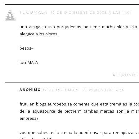
TUCUMALA
17 DE DICIEMBRE DE 2008 A LAS 11:04
una amiga la usa porqademas no tiene mucho olor y ella
alergica a los olores.
besos-
tucuMALA
RESPONDE
ANÓNIMO
17 DE DICIEMBRE DE 2008 A LAS 16:40
fruti, en blogs europeos se comenta que esta crema es la co
de la aquasource de biotherm (ambas marcas son la mi
empresa).
vos que sabes: esta crema la puedo usar para reemplazar a