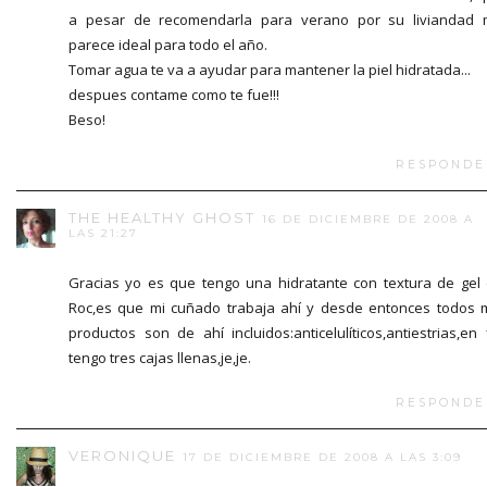
a pesar de recomendarla para verano por su liviandad
parece ideal para todo el año.
Tomar agua te va a ayudar para mantener la piel hidratada...
despues contame como te fue!!!
Beso!
RESPONDE
THE HEALTHY GHOST
16 DE DICIEMBRE DE 2008 A
LAS 21:27
Gracias yo es que tengo una hidratante con textura de gel
Roc,es que mi cuñado trabaja ahí y desde entonces todos 
productos son de ahí incluidos:anticelulíticos,antiestrias,en 
tengo tres cajas llenas,je,je.
RESPONDE
VERONIQUE
17 DE DICIEMBRE DE 2008 A LAS 3:09