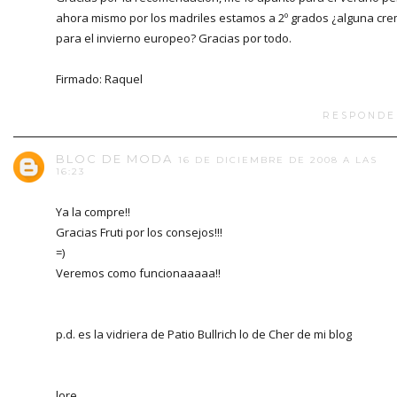
ahora mismo por los madriles estamos a 2º grados ¿alguna cr
para el invierno europeo? Gracias por todo.
Firmado: Raquel
RESPONDE
BLOC DE MODA
16 DE DICIEMBRE DE 2008 A LAS
16:23
Ya la compre!!
Gracias Fruti por los consejos!!!
=)
Veremos como funcionaaaaa!!
p.d. es la vidriera de Patio Bullrich lo de Cher de mi blog
lore