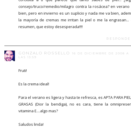
consejo/truco/remedio/milagro contra la rosácea? en verano
bien, pero en invierno es un suplicio y nada me va bien, ade
la mayoría de cremas me irritan la piel o me la engrasan...
resumen, que estoy desesperada!!!!
RESPONDE
GONZALO ROSSELLO
16 DE DICIEMBRE DE 2008 A
LAS 13:59
Fruti!
Es la crema ideal!
Para el verano es ligera y hasta te refresca, es APTA PARA PIE
GRASAS (Dior la bendiga), no es cara, tiene la omniprese
vitamina E....algo mas?
Saludos linda!