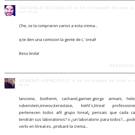
GONZALO ROSSELLO
18 DE DICIEMBRE DE 2008 A
LAS 13:42
Che, se la compraron varios a esta crema...
q te den una comision la gente de L ´oreal!
Beso linda!
RESPONDE
VENENO HIPNOTICO
18 DE DICIEMBRE DE 2008 A L
16:30
lancome, biotherm, cacharel,garnier,giorgo armani, hel
rubenstein,inneov,kerastase, kiehl´s,lóreal professionel.
pertenecen todos añl grupo loreal¿ pensais que cada c
tendrán sus laboratorios? o ¿un laboratorio para todos?.....pod
verlo en lóreal.es...probaré la crema...