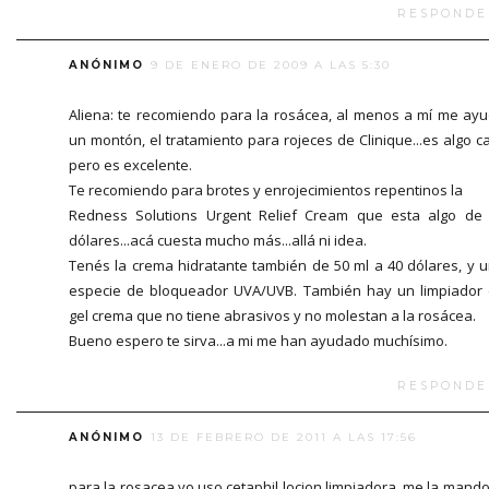
RESPONDE
ANÓNIMO
9 DE ENERO DE 2009 A LAS 5:30
Aliena: te recomiendo para la rosácea, al menos a mí me ay
un montón, el tratamiento para rojeces de Clinique...es algo c
pero es excelente.
Te recomiendo para brotes y enrojecimientos repentinos la
Redness Solutions Urgent Relief Cream que esta algo de
dólares...acá cuesta mucho más...allá ni idea.
Tenés la crema hidratante también de 50 ml a 40 dólares, y 
especie de bloqueador UVA/UVB. También hay un limpiador
gel crema que no tiene abrasivos y no molestan a la rosácea.
Bueno espero te sirva...a mi me han ayudado muchísimo.
RESPONDE
ANÓNIMO
13 DE FEBRERO DE 2011 A LAS 17:56
para la rosacea yo uso cetaphil locion limpiadora, me la mando