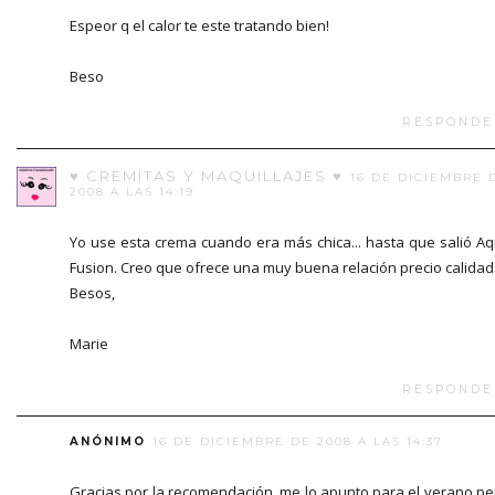
Espeor q el calor te este tratando bien!
Beso
RESPONDE
♥ CREMITAS Y MAQUILLAJES ♥
16 DE DICIEMBRE 
2008 A LAS 14:19
Yo use esta crema cuando era más chica... hasta que salió A
Fusion. Creo que ofrece una muy buena relación precio calidad
Besos,
Marie
RESPONDE
ANÓNIMO
16 DE DICIEMBRE DE 2008 A LAS 14:37
Gracias por la recomendación, me lo apunto para el verano pe