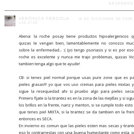
RESPONDE
VERÓNICA FRÁGOLA
16 DE DICIEMBRE DE 2008
LAS 21:03
Aliena: la roche posay tiene productos hipoalergenicos 
quizas te vengan bien, lamentablemente no conozco mu
sobre la enfermedad... :( (yo tengo psoriasis y si es por eso
roche es excelente y nunca me trajo problemas, quizas Vi
tambien tenga algo que te ayude!
CB: si tenes piel normal porque usas pure zone que es p
pieles grasas!!! yo que vos uso cremas para pieles mixtas y
sigue la resequedad ahi si pruebo algo para pieles secas
Primero fijate si la tirantez es en la zona de las mejillas y si sig
los brillos en la frente, nariz y menton, si se cumple todo esto
que tenes piel MIXTA, si la tirantez se da tambien en la fren
entonces es SECA.
En invierno es comun que las pieles esten mas secas y tirant
eso lo contrarrestas con una buena humectante como esta, 