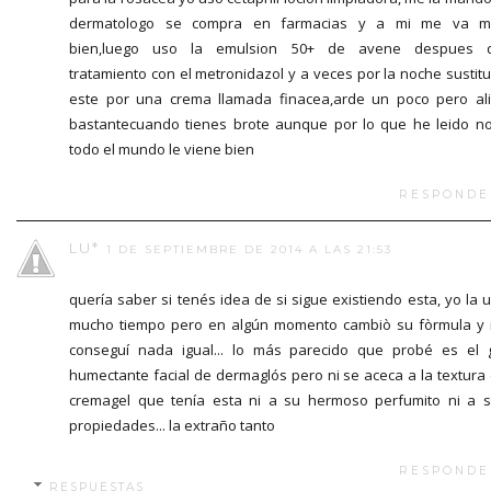
dermatologo se compra en farmacias y a mi me va m
bien,luego uso la emulsion 50+ de avene despues d
tratamiento con el metronidazol y a veces por la noche sustit
este por una crema llamada finacea,arde un poco pero al
bastantecuando tienes brote aunque por lo que he leido n
todo el mundo le viene bien
RESPONDE
LU*
1 DE SEPTIEMBRE DE 2014 A LAS 21:53
quería saber si tenés idea de si sigue existiendo esta, yo la 
mucho tiempo pero en algún momento cambiò su fòrmula y
conseguí nada igual... lo más parecido que probé es el 
humectante facial de dermaglós pero ni se aceca a la textura
cremagel que tenía esta ni a su hermoso perfumito ni a 
propiedades... la extraño tanto
RESPONDE
RESPUESTAS