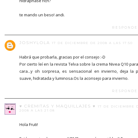
hidraphase rich?
te mando un beso! andi.
RESPONDE
JOSHYLOLA
17 DE DICIEMBRE DE 2008 A LAS 17:50
Habrá que probarla, gracias por el consejo :-D
Por cierto leí en la revista Telva sobre la crema Nivea Q10 para
cara...y oh sorpresa, es sensacional en invierno, deja la p
suave, hidratada y luminosa.Os la aconsejo para invierno.
RESPONDE
♥ CREMITAS Y MAQUILLAJES ♥
17 DE DICIEMBRE 
2008 A LAS 21:08
Hola Fruti!