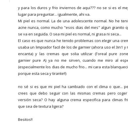
y para los duros y frio inviernos de aqui??? no se si es el me
lugar para preguntar... igualmente, ahi va.
Mi piel es normal. La de una adolescente normal. No he ten
acne nunca, como mucho "esos dias del mes" algun granito 
se va en seguida. O sea mi piel es normal, ni grasa ni seca...
El caso es que nunca he tenido problemas con elegir una cre
usaba un limpiador facil de los de garnier (ahora uso el 3in1 y
encanta) y las cremas que solia utilizar (l'oreal pure zon
garnier pure A) ya no me sirven, cuando me miro al esp
(especialmente los dias de mucho frio... mi cara esta blanquec
porque esta seca y tirante!!)
no sé si es que mi piel ha cambiado con el clima o que... p
crees que debo seguir con las mismas cremas pero coger
versión seca? O hay alguna crema especifica para climas fr
que sea de textura ligera?
Besitos!!