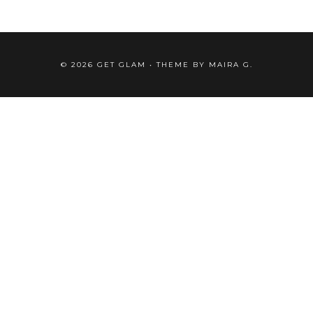
©
2026
GET GLAM
• THEME BY
MAIRA G.