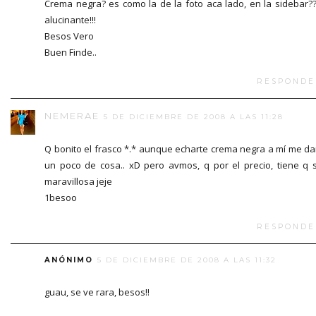
Crema negra? es como la de la foto aca lado, en la sidebar?
alucinante!!!
Besos Vero
Buen Finde..
RESPONDE
NEMERAE
5 DE DICIEMBRE DE 2008 A LAS 11:28
Q bonito el frasco *.* aunque echarte crema negra a mí me da
un poco de cosa.. xD pero avmos, q por el precio, tiene q 
maravillosa jeje
1besoo
RESPONDE
ANÓNIMO
5 DE DICIEMBRE DE 2008 A LAS 11:32
guau, se ve rara, besos!!