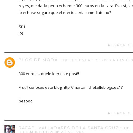
reyes, me daría pena echarme 300 euros en la cara. Eso si, si
lo echase seguro que el efecto sería inmediato no?
Xris
;o)
RESPONDE
BLOC DE MODA
5 DE DICIEMBRE DE 2008 A LAS 15:
300 euros ... duele leer este post!!
Fruti!! conocés este blog http://martamichel.elleblogs.es/ ?
besooo
RESPONDE
RAFAEL VALLADARES DE LA SANTA CRUZ
5 DE
DICIEMBRE DE 2008 A LAS 15:04