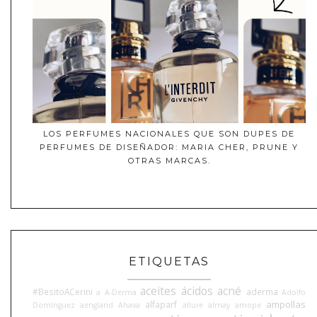
LOS PERFUMES NACIONALES QUE SON DUPES DE
PERFUMES DE DISEÑADOR: MARIA CHER, PRUNE Y
OTRAS MARCAS.
ETIQUETAS
aceites
ácidos
acné
#BesitoACerini
aderma
a
A-Derma
Adolfo
ampollas
alfaparf
Domínguez
aengland
Ahava
allure
almay
amope