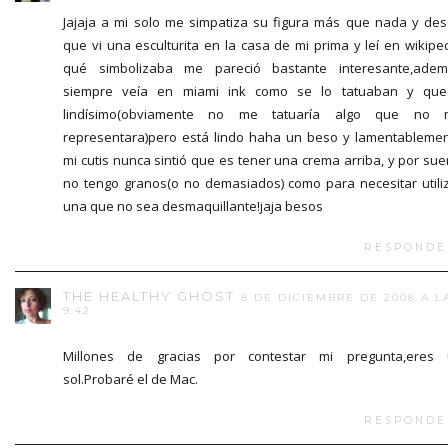
Jajaja a mi solo me simpatiza su figura más que nada y de
que vi una esculturita en la casa de mi prima y leí en wikipe
qué simbolizaba me pareció bastante interesante,ade
siempre veía en miami ink como se lo tatuaban y que
lindísimo(obviamente no me tatuaría algo que no 
representara)pero está lindo haha un beso y lamentableme
mi cutis nunca sintió que es tener una crema arriba, y por sue
no tengo granos(o no demasiados) como para necesitar utili
una que no sea desmaquillante!jaja besos
RESPONDE
THE HEALTHY GHOST
8 DE DICIEMBRE DE 2008 A L
9:42
Millones de gracias por contestar mi pregunta,eres 
sol.Probaré el de Mac.
RESPONDE