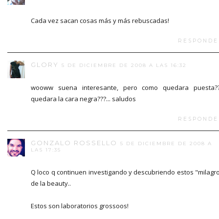
Cada vez sacan cosas más y más rebuscadas!
RESPONDE
GLORY
5 DE DICIEMBRE DE 2008 A LAS 16:32
wooww suena interesante, pero como quedara puesta??
quedara la cara negra???... saludos
RESPONDE
GONZALO ROSSELLO
5 DE DICIEMBRE DE 2008 A
LAS 17:35
Q loco q continuen investigando y descubriendo estos "milagr
de la beauty..
Estos son laboratorios grossoos!