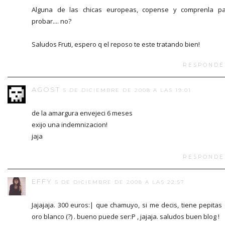
Alguna de las chicas europeas, copense y comprenla p
probar.... no?
Saludos Fruti, espero q el reposo te este tratando bien!
RESPONDE
AGOST
5 DE DICIEMBRE DE 2008 A LAS 19:01
de la amargura envejeci 6 meses
exijo una indemnizacion!
jaja
RESPONDE
EFFY
5 DE DICIEMBRE DE 2008 A LAS 22:57
Jajajaja. 300 euros:| que chamuyo, si me decis, tiene pepitas
oro blanco (?) . bueno puede ser:P , jajaja. saludos buen blog !