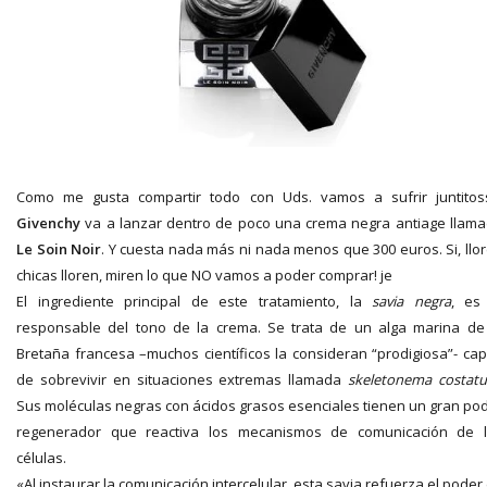
Como me gusta compartir todo con Uds. vamos a sufrir juntitos
Givenchy
va a lanzar dentro de poco una crema negra antiage llam
Le Soin Noir
. Y cuesta nada más ni nada menos que 300 euros. Si, llo
chicas lloren, miren lo que NO vamos a poder comprar! je
El ingrediente principal de este tratamiento, la
savia negra
, es
responsable del tono de la crema. Se trata de un alga marina de
Bretaña francesa –muchos científicos la consideran “prodigiosa”- ca
de sobrevivir en situaciones extremas llamada
skeletonema costat
Sus moléculas negras con ácidos grasos esenciales tienen un gran po
regenerador que reactiva los mecanismos de comunicación de 
células.
«Al instaurar la comunicación intercelular, esta savia refuerza el poder