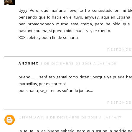
Uyyy Vero, qué mañana llevo, te he contestado en mi bl
pensando que lo hacia en el tuyo, anyway, aquí en España
han promocionado mucho esta crema, pero he oído que
bastante buena, si puedo pido muestra y te cuento.
XXX solete y buen fín de semana.
RESPONDE
ANÓNIMO
5 DE DICIEMBRE DE 2008 A LAS 14:09
bueno..........será tan genial como dicen? porque ya puede ha
maravillas, por ese precio!
pues nada, seguiremos soñando juntas...
RESPONDE
UNKNOWN
5 DE DICIEMBRE DE 2008 A LAS 14:17
Ja, ja, ja, ja, es bueno saberlo, pero aun asi no la pediría p