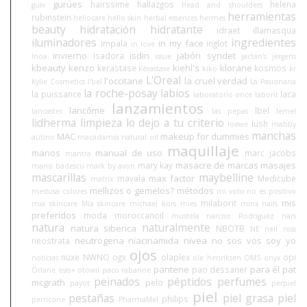
gurúes
hairssime
hallazgos
helena
guiv
head and shoulders
herramientas
rubinstein
heliocare
hello skin
herbal essences
hermes
beauty
hidratación
hidratante
idraet
illamasqua
iluminadores
ingredientes
in my face
impala
inglot
in love
invierno
isdin
jabón syndet
Isadora
Inoa
issue
jactan's
jergens
kbeauty
kenzo
kiehl's
klorane
kerastase
kosmos
Kérastase
kiko
kr
L'Oreal
l'occitane
la cruel verdad
Kylie Cosmetics
l'bel
La Pasionaria
la roche-posay
labios
la puissance
laca
laboratorio once
laborit
lanzamientos
lancôme
lbel
lancaster
las pepas
lemel
lidherma
limpieza
lo dejo a tu criterio
lush
loewe
mabby
manchas
MAC
makeup for dummies
autino
macadamia natural oil
maquillaje
manos
manual de uso
marc jacobs
mantra
masacre de marcas
masajes
mary kay
mario badescu
mark by avon
mascarillas
maybelline
max factor
mavala
Medicube
matrix
mellizos o gemelos?
métodos
medusa colores
mi voto no es positivo
mis
milaborit
mia skincare
Mía skincare
michael kors
mies
minx nails
preferidos
moda
moroccanoil
mustela
narciso Rodriguez
nars
natura
naturalmente
natura siberica
NBOTB
NE
nell ross
neutrogena
niacinamida
nivea
no sos vos soy yo
neostrata
ojos
nuxe
NWNO
ogx
olaplex
opi
noticias
ole henriksen
OMS
onyx
pantene
para él
pat
pao dessaner
Orlane
osis+
otowil
paco rabanne
peinados
péptidos
perfumes
mcgrath
pelo
payot
perpiel
piel
pestañas
piel grasa
piel
philips
perricone
PharmaMel