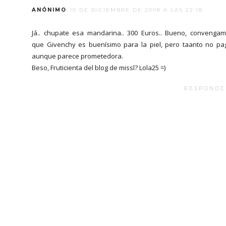
ANÓNIMO
10 DE DICIEMBRE DE 2008 A LAS 22:18
Já.. chupate esa mandarina.. 300 Euros.. Bueno, convenga
que Givenchy es buenísimo para la piel, pero taanto no pa
aunque parece prometedora.
Beso, Fruticienta del blog de missl? Lola25 =)
RESPONDE