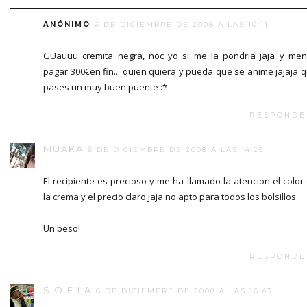
ANÓNIMO
6 DE DICIEMBRE DE 2008 A LAS 10:11
GUauuu cremita negra, noc yo si me la pondria jaja y me
pagar 300€en fin... quien quiera y pueda que se anime jajaja 
pases un muy buen puente :*
RESPONDE
MUAKA
6 DE DICIEMBRE DE 2008 A LAS 14:25
El recipiente es precioso y me ha llamado la atencion el color
la crema y el precio claro jaja no apto para todos los bolsillos
Un beso!
RESPONDE
S O F Í A
6 DE DICIEMBRE DE 2008 A LAS 16:43