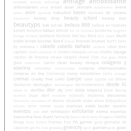
antiage
antioxidante
anastasia
ansolar
anthology
antioxidantes
asian skincare
avene
armani
anua
autobombo
avon
bases
bakuchiol
bb creams
basicare
aveno
ayurvida
beauty school
beauty drop
beauty tour
beauticool
beautyps
belleza BBB
bek
bel-lab
belleza en Falabella
biblias
benefit
benetton
biferdil
bioderma
bio oil
bioclean
biogreen
blush
biotherm
BioZone
bkd
Blind
Biolage
bioterra
Blas
blur cream
bobbi brown
booster
Boti-K
bronzer
brumas
burt's bees
breuer
cabello
cabello dañado
by seelvana
calvin klein
c
cacharel
cepage
capilatis
cc creams
celiaquía
celulitis
cavalli
caviahue
celimax
cepillos de limpieza
cerave
cetaphil
chanel
Cher
china
chia graal
colágeno y
clean beauty
clinique
glaze
clarins
cicatricure.
elastina
compras internacionales
colorama
commonlabs
compras on line
coony
correctores
Conciencia
cosrx
covergirl
cremas
cuerpo
cruelty free
cuello
cutex
cyzone
deluxe
ddf
desde IG
dermaglos
depilacion
dermoelementos
dermalogica
dior
desfiles
diy
doble limpieza
Dove
ducray
desde IG.
DKNY
elecciones
Dupe Alert
ecotools
efyderma
dumitié
ecoderm
elixires
elizabeth arden
elvive
Embryolisse
elementos esenciales
elf
esencias
estée lauder
eucerin
error común
emolan
escada
eventos
exfoliante
exfoliación
eximia
expertas
exel
ewe
exposoma
face charts
farmacity
fidelité
fascino
fendi
fenty
ferragamo
FYI
garnier
filorga
Framesi
frizz
germaine de
Foreo
forlle'd
gentil
givenchy
guerlain
guías
capuccini
get the look
giveaway
gucci
guess