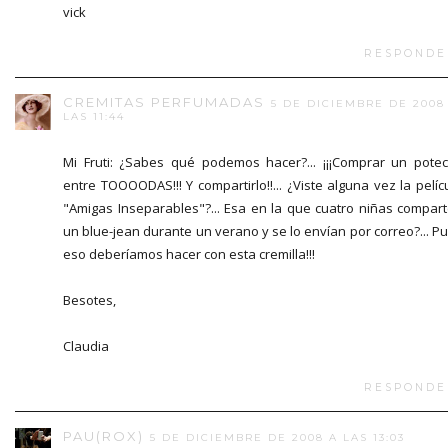
vick
RESPONDE
CREMITAS PERFUMADAS
5 DE DICIEMBRE DE 2008
LAS 11:44
Mi Fruti: ¿Sabes qué podemos hacer?... ¡¡¡Comprar un potec
entre TOOOODAS!!! Y compartirlo!!... ¿Viste alguna vez la pelíc
"Amigas Inseparables"?... Esa en la que cuatro niñas compar
un blue-jean durante un verano y se lo envían por correo?... P
eso deberíamos hacer con esta cremilla!!!
Besotes,
Claudia
RESPONDE
PAU(ROX)
5 DE DICIEMBRE DE 2008 A LAS 13:03