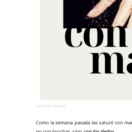
Fuente foto: Pinterest.
Como la semana pasada las saturé con maqu
no con brochas, sino
con los dedos
.