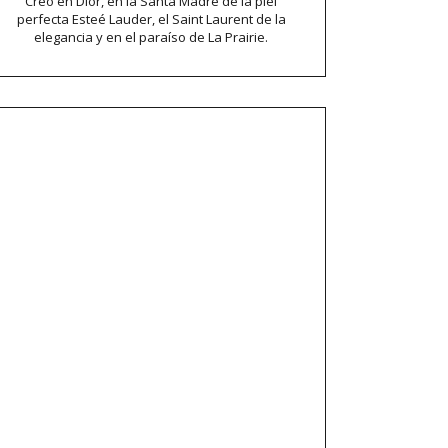
Creo en Dior, en la Santa Madre de la piel
perfecta Esteé Lauder, el Saint Laurent de la
elegancia y en el paraíso de La Prairie.