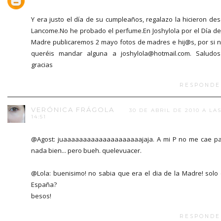
Y era justo el día de su cumpleaños, regalazo la hicieron de
Lancome.No he probado el perfume.En Joshylola por el Día de
Madre publicaremos 2 mayo fotos de madres e hij@s, por si 
queréis mandar alguna a joshylola@hotmail.com. Saludo
gracias
RESPONDE
VERÓNICA FRÁGOLA
30 DE ABRIL DE 2010 A LA
14:51
@Agost: juaaaaaaaaaaaaaaaaaaaajaja. A mi P no me cae p
nada bien... pero bueh. quelevuacer.
@Lola: buenisimo! no sabia que era el dia de la Madre! solo
España?
besos!
RESPONDE