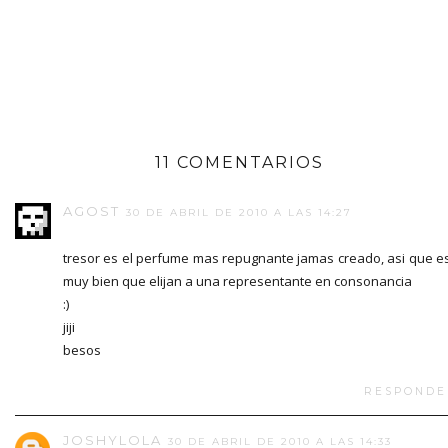
11 COMENTARIOS
AGOST
30 DE ABRIL DE 2010 A LAS 14:27
tresor es el perfume mas repugnante jamas creado, asi que e
muy bien que elijan a una representante en consonancia
:)
jiji
besos
RESPONDE
JOSHYLOLA
30 DE ABRIL DE 2010 A LAS 14:33