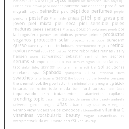
nuxe
NWNO
ogx
olaplex
opi
noticias
ole henriksen
OMS
onyx
pantene
para él
pat
pao dessaner
Orlane
osis+
otowil
paco rabanne
peinados
péptidos
perfumes
mcgrath
pelo
payot
perpiel
piel
pestañas
piel grasa
piel
philips
perricone
PharmaMel
joven
piel mixta
piel seca
piel sensible
pieles
maduras
pieles sensibles
por
polución
Pitanguy
polysianes
ponds
productos
la blogósfera
prebióticos
primer
positivo
premios
veganos
protección solar
purederm
proyecto auras
pupa
retinol
QUIERO
regina
rayos
real techniques
Raise
recessionismo
revlon
rimmel
rubor
rulos
rutinas
sally
roc
rostro
roby
rosácea
s
hansen
schwarzkopf
sebastian
sephora
sauna
semi di lino
serums
shampoo
sin sulfatos
shiseido
sin
shu uemura
sigma
sol
tacc
skin1004
soluciones
sinful
Sisley
skincare memes
sofí klei
Spabado
spa
micelares
sri sri
spatagonia
stendhal
StIves
swatches
testing
tarte
tatuajes
the body shop
the booster company
the chemist look
tiktok
the glow factor
tigi
the minimal
thierry mugler
tinturas
tónicos
todo moda
tom ford
tio nacho
too faced
toqueteando
tratamientos
tratamientos capilares
Tous
trending topic
tsu
tresemmé
ulric de varens
ultra beauty
umbrella
uñas
universo garden angels
urban decay
usados
veganis
v
vitamina C
verano
vichy
videos
viejos conocidos
viktorandRolf
vitaminas
vocabulario beauty
vogue cosméticos
vz
weleda
YSL
wella
waterproof
White label
Zao Makeup