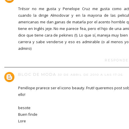
Trésor no me gusta y Penelope Cruz me gusta como act
cuando la dirige Almodovar y en la mayoria de las pelicu
americanas me dan ganas de matarla por el acento horrible 
tiene en Inglés jeje. No me parece fea, pero el hijo de una am
dice que tiene cara de pekines (!). Lo que sí, maneja muy bien
carrera y sabe venderse y eso es admirable (o al menos yo
admiro)
RESPONDE
BLOC DE MODA
30 DE ABRIL DE 2010 A LAS 17:26
Penélope prarece ser el icono beauty. Fruti! queremos post so
ello!
besote
Buen finde
Lore