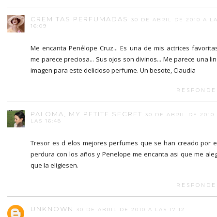
CREMITAS PERFUMADAS
30 DE ABRIL DE 2010 A L
16:09
Me encanta Penélope Cruz... Es una de mis actrices favorita
me parece preciosa... Sus ojos son divinos... Me parece una li
imagen para este delicioso perfume. Un besote, Claudia
RESPONDE
PALOMA, MY PETITE SECRET
30 DE ABRIL DE 2010
LAS 16:48
Tresor es d elos mejores perfumes que se han creado por 
perdura con los años y Penelope me encanta asi que me ale
que la eligiesen.
RESPONDE
UNKNOWN
30 DE ABRIL DE 2010 A LAS 17:12