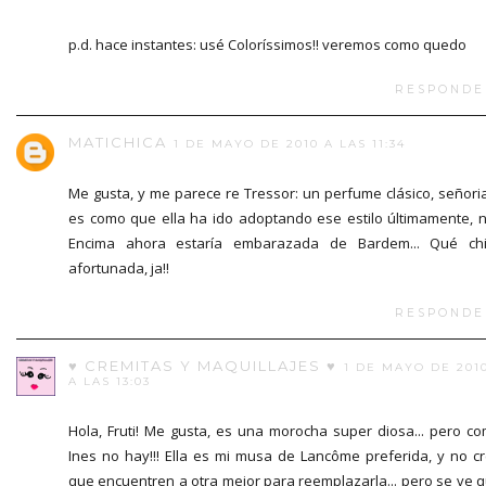
p.d. hace instantes: usé Coloríssimos!! veremos como quedo
RESPONDE
MATICHICA
1 DE MAYO DE 2010 A LAS 11:34
Me gusta, y me parece re Tressor: un perfume clásico, señorial
es como que ella ha ido adoptando ese estilo últimamente, 
Encima ahora estaría embarazada de Bardem... Qué ch
afortunada, ja!!
RESPONDE
♥ CREMITAS Y MAQUILLAJES ♥
1 DE MAYO DE 201
A LAS 13:03
Hola, Fruti! Me gusta, es una morocha super diosa... pero c
Ines no hay!!! Ella es mi musa de Lancôme preferida, y no c
que encuentren a otra mejor para reemplazarla... pero se ve 