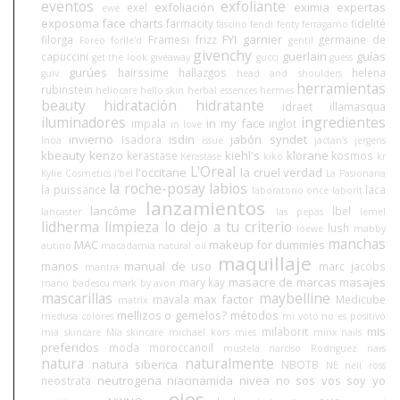
eventos
exfoliante
exfoliación
eximia
expertas
exel
ewe
exposoma
face charts
farmacity
fidelité
fascino
fendi
fenty
ferragamo
FYI
garnier
filorga
Framesi
frizz
germaine de
Foreo
forlle'd
gentil
givenchy
guerlain
guías
capuccini
get the look
giveaway
gucci
guess
gurúes
hairssime
hallazgos
helena
guiv
head and shoulders
herramientas
rubinstein
heliocare
hello skin
herbal essences
hermes
beauty
hidratación
hidratante
idraet
illamasqua
iluminadores
ingredientes
in my face
impala
inglot
in love
invierno
isdin
jabón syndet
Isadora
Inoa
issue
jactan's
jergens
kbeauty
kenzo
kiehl's
klorane
kerastase
kosmos
Kérastase
kiko
kr
L'Oreal
l'occitane
la cruel verdad
Kylie Cosmetics
l'bel
La Pasionaria
la roche-posay
labios
la puissance
laca
laboratorio once
laborit
lanzamientos
lancôme
lbel
lancaster
las pepas
lemel
lidherma
limpieza
lo dejo a tu criterio
lush
loewe
mabby
manchas
MAC
makeup for dummies
autino
macadamia natural oil
maquillaje
manos
manual de uso
marc jacobs
mantra
masacre de marcas
masajes
mary kay
mario badescu
mark by avon
mascarillas
maybelline
max factor
mavala
Medicube
matrix
mellizos o gemelos?
métodos
medusa colores
mi voto no es positivo
mis
milaborit
mia skincare
Mía skincare
michael kors
mies
minx nails
preferidos
moda
moroccanoil
mustela
narciso Rodriguez
nars
natura
naturalmente
natura siberica
NBOTB
NE
nell ross
neutrogena
niacinamida
nivea
no sos vos soy yo
neostrata
ojos