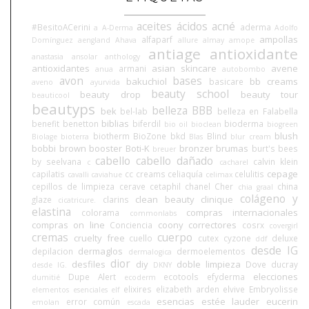
aceites
ácidos
acné
#BesitoACerini
aderma
a
A-Derma
Adolfo
ampollas
alfaparf
Domínguez
aengland
Ahava
allure
almay
amope
antiage
antioxidante
anastasia
ansolar
anthology
antioxidantes
asian skincare
avene
armani
anua
autobombo
avon
bases
bakuchiol
bb creams
basicare
aveno
ayurvida
beauty school
beauty drop
beauty tour
beauticool
beautyps
belleza BBB
bek
bel-lab
belleza en Falabella
biblias
benefit
benetton
biferdil
bioderma
bio oil
bioclean
biogreen
blush
biotherm
BioZone
bkd
Blind
Biolage
bioterra
Blas
blur cream
bobbi brown
booster
Boti-K
bronzer
brumas
burt's bees
breuer
cabello
cabello dañado
by seelvana
calvin klein
c
cacharel
cepage
capilatis
cc creams
celiaquía
celulitis
cavalli
caviahue
celimax
cepillos de limpieza
cerave
cetaphil
chanel
Cher
china
chia graal
colágeno y
clean beauty
clinique
glaze
clarins
cicatricure.
elastina
compras internacionales
colorama
commonlabs
compras on line
coony
correctores
Conciencia
cosrx
covergirl
cremas
cuerpo
cruelty free
cuello
cutex
cyzone
deluxe
ddf
desde IG
dermaglos
depilacion
dermoelementos
dermalogica
dior
desfiles
diy
doble limpieza
Dove
ducray
desde IG.
DKNY
elecciones
Dupe Alert
ecotools
efyderma
dumitié
ecoderm
elixires
elizabeth arden
elvive
Embryolisse
elementos esenciales
elf
esencias
estée lauder
eucerin
error común
emolan
escada