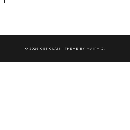
©
2026
GET GLAM
• THEME BY
MAIRA G.