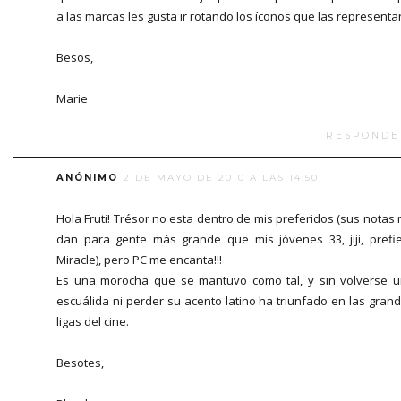
a las marcas les gusta ir rotando los íconos que las representan
Besos,
Marie
RESPONDE
ANÓNIMO
2 DE MAYO DE 2010 A LAS 14:50
Hola Fruti! Trésor no esta dentro de mis preferidos (sus notas
dan para gente más grande que mis jóvenes 33, jiji, prefi
Miracle), pero PC me encanta!!!
Es una morocha que se mantuvo como tal, y sin volverse 
escuálida ni perder su acento latino ha triunfado en las gran
ligas del cine.
Besotes,