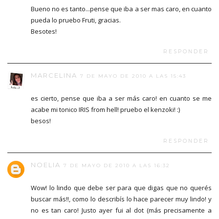
Bueno no es tanto...pense que iba a ser mas caro, en cuanto
pueda lo pruebo Fruti, gracias.
Besotes!
RESPONDER
MARCELINA
7 DE MAYO DE 2010 A LAS 15:43
es cierto, pense que iba a ser más caro! en cuanto se me
acabe mi tonico IRIS from hell! pruebo el kenzoki! :)
besos!
RESPONDER
NOELIA
7 DE MAYO DE 2010 A LAS 16:32
Wow! lo lindo que debe ser para que digas que no querés
buscar más!!, como lo describís lo hace parecer muy lindo! y
no es tan caro! Justo ayer fui al dot (más precisamente a