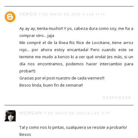
VEROZ
7 DE MAYO DE 2010 A LAS 11:14
Ay ay ay, tienta mucho!! Y yo, cabeza dura como soy, me fui a
comprar otro... jaja
Me compré el de la línea Riz Rice de Loccitane, tiene arroz
rojo... por ahora estoy encantada! Pero cuando este se
termine me mudo a kenzo ki a ver qué onda! (es más, si un
día nos encontramos, podemos hacer intercambio para
probar!!)
Gracias por el post nuestro de cada viernes!!!
Besos linda, buen fin de semana!!
RESPONDER
MORGAN
7 DE MAYO DE 2010 A LAS 11:17
Tal y como nos lo pintas, cualquiera se resiste a probarlo!
Besos