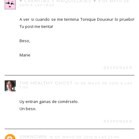
♥ CREMITAS Y MAQUILLAJES ♥
9 DE MAYO DE
2010 A LAS 19:20
A ver si cuando se me termina Tonique Douceur lo pruebo!
Tu post me tienta!
Beso,
Marie
RESPONDER
THE HEALTHY GHOST
10 DE MAYO DE 2010 A LAS
7:00
Uy entran ganas de comérselo.
Un beso.
RESPONDER
UNKNOWN
16 DE MAYO DE 2010 A LAS 23:40