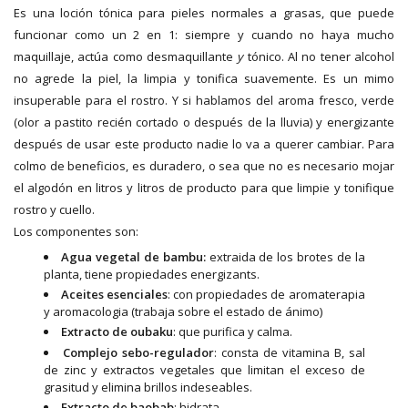
Es una loción tónica para pieles normales a grasas, que puede
funcionar como un 2 en 1: siempre y cuando no haya mucho
maquillaje, actúa como desmaquillante
y
tónico. Al no tener alcohol
no agrede la piel, la limpia y tonifica suavemente. Es un mimo
insuperable para el rostro. Y si hablamos del aroma fresco, verde
(olor a pastito recién cortado o después de la lluvia) y energizante
después de usar este producto nadie lo va a querer cambiar. Para
colmo de beneficios, es duradero, o sea que no es necesario mojar
el algodón en litros y litros de producto para que limpie y tonifique
rostro y cuello.
Los componentes son:
Agua vegetal de bambu:
extraida de los brotes de la
planta, tiene propiedades energizants.
Aceites esenciales
: con propiedades de aromaterapia
y aromacologia (trabaja sobre el estado de ánimo)
Extracto de oubaku
: que purifica y calma.
Complejo sebo-regulador
: consta de vitamina B, sal
de zinc y extractos vegetales que limitan el exceso de
grasitud y elimina brillos indeseables.
Extracto de baobab
: hidrata.