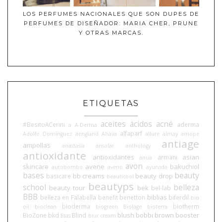
LOS PERFUMES NACIONALES QUE SON DUPES DE
PERFUMES DE DISEÑADOR: MARIA CHER, PRUNE
Y OTRAS MARCAS.
ETIQUETAS
aceites
ácidos
acné
#BesitoACerini
aderma
a
A-Derma
alfaparf
Adolfo Domínguez
aengland
Ahava
allure
almay
amope
antiage
ampollas
anastasia
ansolar
anthology
antioxidante
antioxidantes
asian
armani
anua
avon
skincare
avene
bakuchiol
autobombo
aveno
ayurvida
bases
beauty
bb creams
beauty drop
basicare
beauticool
beautyps
school
belleza
beauty tour
bek
bel-lab
BBB
biblias
belleza en Falabella
benefit
benetton
biferdil
bio
bioderma
biotherm
oil
bioclean
biogreen
Biolage
bioterra
blush
bobbi brown
booster
BioZone
bkd
Blind
Blas
blur cream