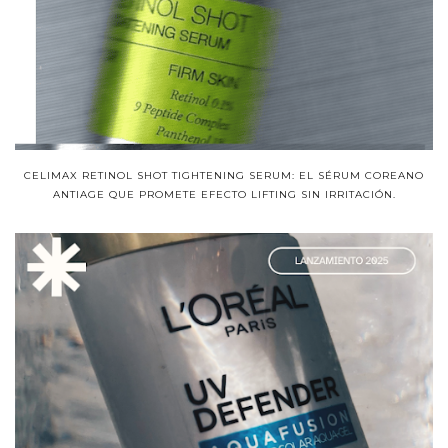
CELIMAX RETINOL SHOT TIGHTENING SERUM: EL SÉRUM COREANO
ANTIAGE QUE PROMETE EFECTO LIFTING SIN IRRITACIÓN.