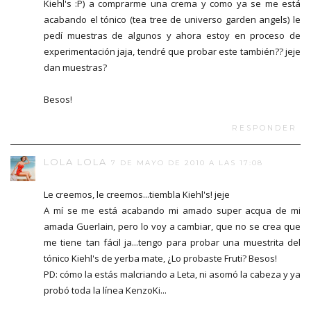
Kiehl's :P) a comprarme una crema y como ya se me está
acabando el tónico (tea tree de universo garden angels) le
pedí muestras de algunos y ahora estoy en proceso de
experimentación jaja, tendré que probar este también?? jeje
dan muestras?
Besos!
RESPONDER
LOLA LOLA
7 DE MAYO DE 2010 A LAS 17:08
Le creemos, le creemos...tiembla Kiehl's! jeje
A mí se me está acabando mi amado super acqua de mi
amada Guerlain, pero lo voy a cambiar, que no se crea que
me tiene tan fácil ja...tengo para probar una muestrita del
tónico Kiehl's de yerba mate, ¿Lo probaste Fruti? Besos!
PD: cómo la estás malcriando a Leta, ni asomó la cabeza y ya
probó toda la línea KenzoKi...