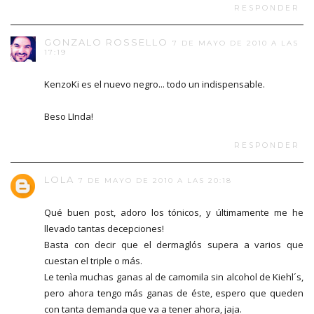
RESPONDER
GONZALO ROSSELLO
7 DE MAYO DE 2010 A LAS
17:19
KenzoKi es el nuevo negro... todo un indispensable.
Beso LInda!
RESPONDER
LOLA
7 DE MAYO DE 2010 A LAS 20:18
Qué buen post, adoro los tónicos, y últimamente me he
llevado tantas decepciones!
Basta con decir que el dermaglós supera a varios que
cuestan el triple o más.
Le tenìa muchas ganas al de camomila sin alcohol de Kiehl´s,
pero ahora tengo más ganas de éste, espero que queden
con tanta demanda que va a tener ahora, jaja.