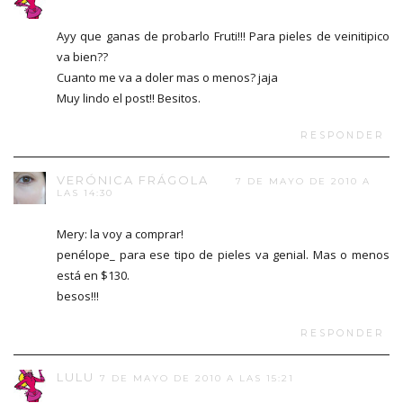
Ayy que ganas de probarlo Fruti!!! Para pieles de veinitipico
va bien??
Cuanto me va a doler mas o menos? jaja
Muy lindo el post!! Besitos.
RESPONDER
VERÓNICA FRÁGOLA
7 DE MAYO DE 2010 A
LAS 14:30
Mery: la voy a comprar!
penélope_ para ese tipo de pieles va genial. Mas o menos
está en $130.
besos!!!
RESPONDER
LULU
7 DE MAYO DE 2010 A LAS 15:21