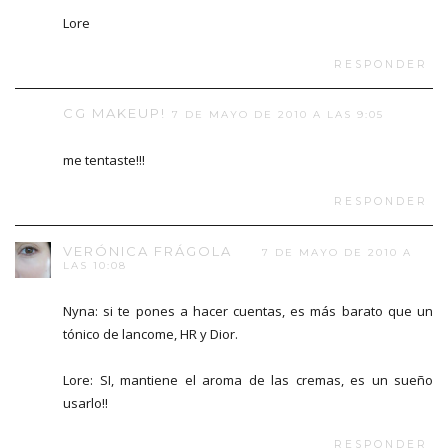
Lore
RESPONDER
CG MAKEUP!
7 DE MAYO DE 2010 A LAS 9:05
me tentaste!!!
RESPONDER
VERÓNICA FRÁGOLA
7 DE MAYO DE 2010 A
LAS 10:08
Nyna: si te pones a hacer cuentas, es más barato que un
tónico de lancome, HR y Dior.
Lore: SI, mantiene el aroma de las cremas, es un sueño
usarlo!!
RESPONDER