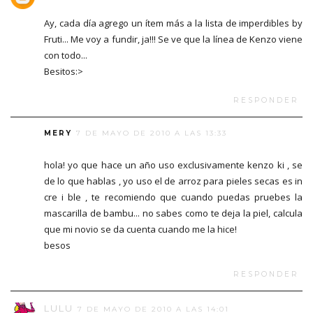
Ay, cada día agrego un ítem más a la lista de imperdibles by
Fruti... Me voy a fundir, ja!!! Se ve que la línea de Kenzo viene
con todo...
Besitos:>
RESPONDER
MERY
7 DE MAYO DE 2010 A LAS 13:33
hola! yo que hace un año uso exclusivamente kenzo ki , se
de lo que hablas , yo uso el de arroz para pieles secas es in
cre i ble , te recomiendo que cuando puedas pruebes la
mascarilla de bambu... no sabes como te deja la piel, calcula
que mi novio se da cuenta cuando me la hice!
besos
RESPONDER
LULU
7 DE MAYO DE 2010 A LAS 14:01