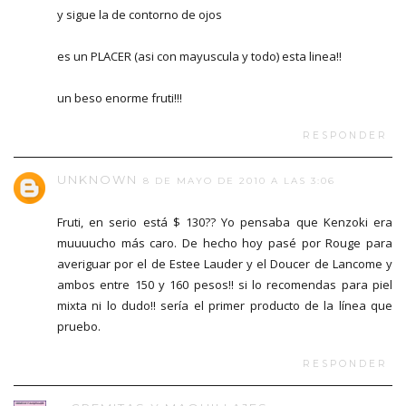
y sigue la de contorno de ojos
es un PLACER (asi con mayuscula y todo) esta linea!!
un beso enorme fruti!!!
RESPONDER
UNKNOWN
8 DE MAYO DE 2010 A LAS 3:06
Fruti, en serio está $ 130?? Yo pensaba que Kenzoki era
muuuucho más caro. De hecho hoy pasé por Rouge para
averiguar por el de Estee Lauder y el Doucer de Lancome y
ambos entre 150 y 160 pesos!! si lo recomendas para piel
mixta ni lo dudo!! sería el primer producto de la línea que
pruebo.
RESPONDER