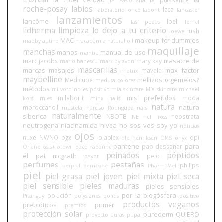
La Pasionaria
roche-posay
labios
laca
laboratorio once
laborit
lancaster
lanzamientos
lancôme
lbel
las pepas
lemel
lidherma
limpieza
lo dejo a tu criterio
lush
loewe
MAC
makeup for dummies
mabby autino
macadamia natural oil
maquillaje
manchas
manos
manual de uso
mantra
masacre de
marc jacobs
mary kay
mario badescu
mark by avon
mascarillas
marcas
masajes
max factor
mavala
matrix
maybelline
mellizos o gemelos?
Medicube
medusa colores
métodos
mi voto no es positivo
mia skincare
Mía skincare
michael
mis preferidos
milaborit
moda
kors
mies
minx nails
natura
natura
moroccanoil
mustela
narciso Rodriguez
nars
naturalmente
siberica
NBOTB
neostrata
NE
nell ross
neutrogena
niacinamida
nivea
no sos vos soy yo
noticias
ojos
nuxe
NWNO
ogx
olaplex
opi
ole henriksen
OMS
onyx
pantene
para
pao dessaner
Orlane
osis+
otowil
paco rabanne
peinados
péptidos
él
pat mcgrath
pelo
payot
perfumes
pestañas
philips
perpiel
perricone
PharmaMel
piel
piel grasa
piel joven
piel mixta
piel seca
piel sensible
pieles maduras
pieles sensibles
por la blogósfera
polución
Pitanguy
polysianes
ponds
positivo
productos veganos
prebióticos
primer
premios
protección solar
purederm
QUIERO
proyecto auras
pupa