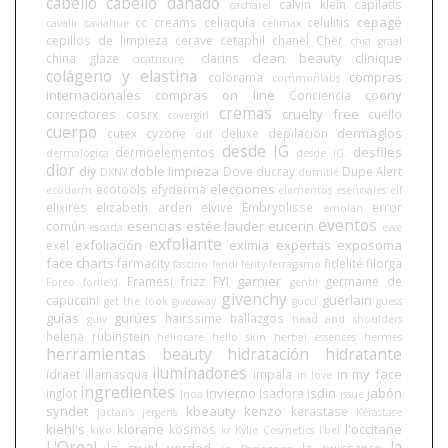
cabello
cabello dañado
calvin klein
capilatis
cacharel
cepage
cc creams
celiaquía
celulitis
cavalli
caviahue
celimax
cepillos de limpieza
cerave
cetaphil
chanel
Cher
chia graal
clean beauty
clinique
china glaze
clarins
cicatricure.
colágeno y elastina
compras
colorama
commonlabs
internacionales
compras on line
coony
Conciencia
cremas
correctores
cruelty free
cosrx
cuello
covergirl
cuerpo
dermaglos
cutex
cyzone
deluxe
depilacion
ddf
desde IG
desfiles
dermoelementos
dermalogica
desde IG.
dior
diy
doble limpieza
Dove
ducray
Dupe Alert
DKNY
dumitié
elecciones
ecotools
efyderma
ecoderm
elementos esenciales
elf
elixires
elizabeth arden
elvive
Embryolisse
error
emolan
eventos
esencias
estée lauder
eucerin
común
escada
ewe
exfoliante
exfoliación
eximia
expertas
exposoma
exel
face charts
farmacity
fidelité
filorga
fascino
fendi
fenty
ferragamo
FYI
garnier
Framesi
frizz
germaine de
Foreo
forlle'd
gentil
givenchy
guerlain
capuccini
get the look
giveaway
gucci
guess
guías
gurúes
hairssime
hallazgos
guiv
head and shoulders
helena rubinstein
heliocare
hello skin
herbal essences
hermes
herramientas beauty
hidratación
hidratante
iluminadores
in my face
idraet
illamasqua
impala
in love
ingredientes
invierno
isdin
jabón
inglot
Isadora
Inoa
issue
syndet
kbeauty
kenzo
kerastase
jactan's
jergens
Kérastase
kiehl's
klorane
l'occitane
kosmos
kiko
kr
Kylie Cosmetics
l'bel
L'Oreal
la
la cruel verdad
la puissance