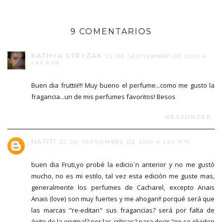
9 COMENTARIOS
KATHYA STRYZAK
22 DE SEPTIEMBRE DE 2010 A
LAS 8:08
Buen dia fruttiii!!! Muy bueno el perfume...como me gusto la
fragancia...un de mis perfumes favoritos! Besos
RESPONDER
NATITI
22 DE SEPTIEMBRE DE 2010 A LAS 9:15
buen dia Fruti,yo probé la edicio´n anterior y no me gustó
mucho, no es mi estilo, tal vez esta edición me guste mas,
generalmente los perfumes de Cacharel, excepto Anais
Anais (love) son muy fuertes y me ahogan!! porqué será que
las marcas "re-editan" sus fragancias? será por falta de
éxito de la original? por las críticas? para decir "no se olviden