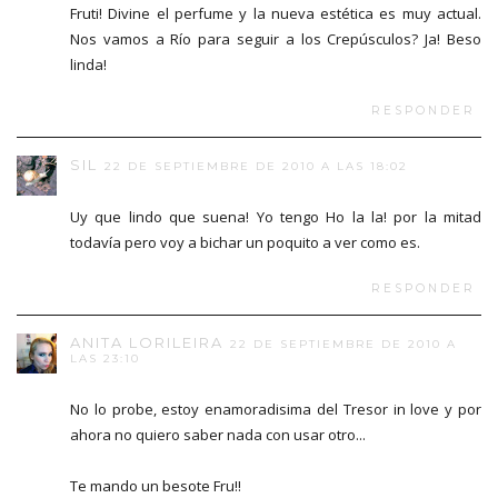
Fruti! Divine el perfume y la nueva estética es muy actual.
Nos vamos a Río para seguir a los Crepúsculos? Ja! Beso
linda!
RESPONDER
SIL
22 DE SEPTIEMBRE DE 2010 A LAS 18:02
Uy que lindo que suena! Yo tengo Ho la la! por la mitad
todavía pero voy a bichar un poquito a ver como es.
RESPONDER
ANITA LORILEIRA
22 DE SEPTIEMBRE DE 2010 A
LAS 23:10
No lo probe, estoy enamoradisima del Tresor in love y por
ahora no quiero saber nada con usar otro...
Te mando un besote Fru!!