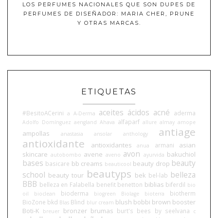
LOS PERFUMES NACIONALES QUE SON DUPES DE
PERFUMES DE DISEÑADOR: MARIA CHER, PRUNE
Y OTRAS MARCAS.
ETIQUETAS
aceites
ácidos
acné
#BesitoACerini
aderma
a
A-Derma
alfaparf
Adolfo Domínguez
aengland
Ahava
allure
almay
amope
antiage
ampollas
anastasia
ansolar
anthology
antioxidante
antioxidantes
asian
armani
anua
avon
skincare
avene
bakuchiol
autobombo
aveno
ayurvida
bases
beauty
bb creams
beauty drop
basicare
beauticool
beautyps
school
belleza
beauty tour
bek
bel-lab
BBB
biblias
belleza en Falabella
benefit
benetton
biferdil
bio
bioderma
biotherm
oil
bioclean
biogreen
Biolage
bioterra
blush
bobbi brown
booster
BioZone
bkd
Blind
Blas
blur cream
Boti-K
bronzer
brumas
burt's bees
by seelvana
breuer
c