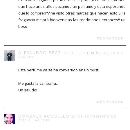
que hace unos años sacamos un perfume y está esperando
que lo compren"? he visto otras marcas que hacen esto.Si la
fragancia mejoró bienvenidas las reediciones entonces!! un
beso
RESPONDER
ALEJANDRO BECÉ
22 DE SEPTIEMBRE DE 2010 A
LAS 11:11
Este perfume ya se ha convertido en un must!
Me gusta la campaña...
Un saludo!
RESPONDER
GONZALO ROSSELLO
22 DE SEPTIEMBRE DE
2010 A LAS 11:14