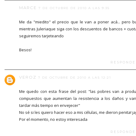
MARCE
7 DE OCTUBRE DE 2010 A LAS 9:35
Me da "miedito" el precio que le van a poner acá... pero b
mientras Juleriaque siga con los descuentos de bancos + cuot
seguiremos tarjeteando
Besos!
RESPONDE
VEROZ
7 DE OCTUBRE DE 2010 A LAS 12:21
Me quedo con esta frase del post: "las pobres van a produ
compuestos que aumentan la resistencia a los daños y va
tardar más tiempo en envejecer"
No sé si les quiero hacer eso a mis células, me dieron penita! ja
Por el momento, no estoy interesada
RESPONDE