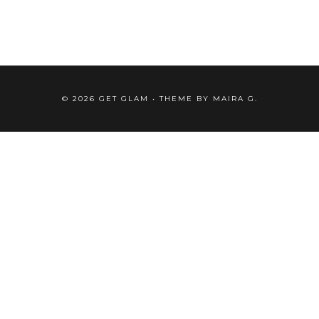
©
2026
GET GLAM
• THEME BY
MAIRA G.