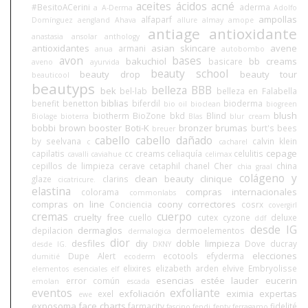
aceites
ácidos
acné
#BesitoACerini
aderma
a
A-Derma
Adolfo
ampollas
alfaparf
Domínguez
aengland
Ahava
allure
almay
amope
antiage
antioxidante
anastasia
ansolar
anthology
antioxidantes
asian skincare
avene
armani
anua
autobombo
avon
bases
bakuchiol
bb creams
basicare
aveno
ayurvida
beauty school
beauty drop
beauty tour
beauticool
beautyps
belleza BBB
bek
bel-lab
belleza en Falabella
biblias
benefit
benetton
biferdil
bioderma
bio oil
bioclean
biogreen
blush
biotherm
BioZone
bkd
Blind
Biolage
bioterra
Blas
blur cream
bobbi brown
booster
Boti-K
bronzer
brumas
burt's bees
breuer
cabello
cabello dañado
by seelvana
calvin klein
c
cacharel
cepage
capilatis
cc creams
celiaquía
celulitis
cavalli
caviahue
celimax
cepillos de limpieza
cerave
cetaphil
chanel
Cher
china
chia graal
colágeno y
clean beauty
clinique
glaze
clarins
cicatricure.
elastina
compras internacionales
colorama
commonlabs
compras on line
coony
correctores
Conciencia
cosrx
covergirl
cremas
cuerpo
cruelty free
cuello
cutex
cyzone
deluxe
ddf
desde IG
dermaglos
depilacion
dermoelementos
dermalogica
dior
desfiles
diy
doble limpieza
Dove
ducray
desde IG.
DKNY
elecciones
Dupe Alert
ecotools
efyderma
dumitié
ecoderm
elixires
elizabeth arden
elvive
Embryolisse
elementos esenciales
elf
esencias
estée lauder
eucerin
error común
emolan
escada
eventos
exfoliante
exfoliación
eximia
expertas
exel
ewe
exposoma
face charts
farmacity
fidelité
fascino
fendi
fenty
ferragamo