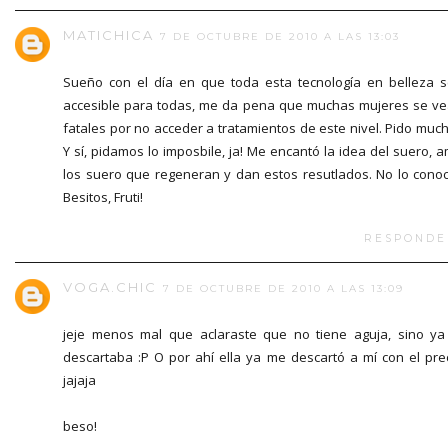
MATICHICA
7 DE OCTUBRE DE 2010 A LAS 13:03
Sueño con el día en que toda esta tecnología en belleza 
accesible para todas, me da pena que muchas mujeres se v
fatales por no acceder a tratamientos de este nivel. Pido muc
Y sí, pidamos lo imposbile, ja! Me encantó la idea del suero, 
los suero que regeneran y dan estos resutlados. No lo conoc
Besitos, Fruti!
RESPONDE
VOGA.CHIC
7 DE OCTUBRE DE 2010 A LAS 13:09
jeje menos mal que aclaraste que no tiene aguja, sino ya
descartaba :P O por ahí ella ya me descartó a mí con el pre
jajaja
beso!