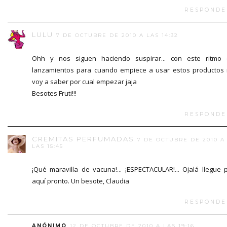
RESPONDE
LULU
7 DE OCTUBRE DE 2010 A LAS 14:32
Ohh y nos siguen haciendo suspirar... con este ritmo
lanzamientos para cuando empiece a usar estos productos
voy a saber por cual empezar jaja
Besotes Fruti!!!
RESPONDE
CREMITAS PERFUMADAS
7 DE OCTUBRE DE 2010 A
LAS 15:45
¡Qué maravilla de vacuna!... ¡ESPECTACULAR!... Ojalá llegue 
aquí pronto. Un besote, Claudia
RESPONDE
ANÓNIMO
12 DE OCTUBRE DE 2010 A LAS 19:16