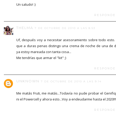
Un saludo! :)
RESPONDE
THELMA
7 DE OCTUBRE DE 2010 A LAS 8:53
Uf, después voy a necesitar asesoramiento sobre todo esto.
que a duras penas distingo una crema de noche de una de d
ya estoy mareada con tanta cosa...
Me tendrías que armar el "kit" ;)
RESPONDE
UNKNOWN
7 DE OCTUBRE DE 2010 A LAS 9:14
Me matás Fruti, me matás...Todavía no pude probar el Genifi
ni el Powercell y ahora esto...Voy a endeudarme hasta el 2020!!!
RESPONDE