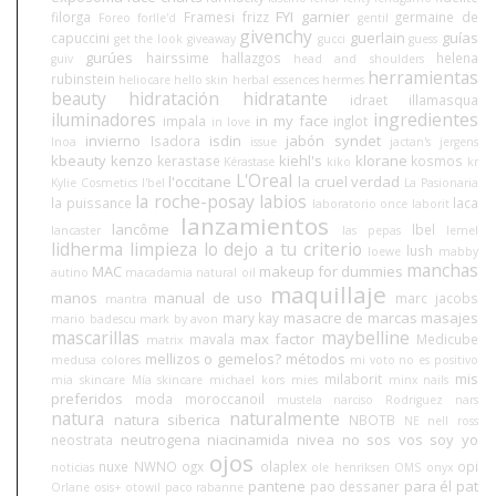
FYI
garnier
filorga
Framesi
frizz
germaine de
Foreo
forlle'd
gentil
givenchy
guerlain
guías
capuccini
get the look
giveaway
gucci
guess
gurúes
hairssime
hallazgos
helena
guiv
head and shoulders
herramientas
rubinstein
heliocare
hello skin
herbal essences
hermes
beauty
hidratación
hidratante
idraet
illamasqua
iluminadores
ingredientes
in my face
impala
inglot
in love
invierno
isdin
jabón syndet
Isadora
Inoa
issue
jactan's
jergens
kbeauty
kenzo
kiehl's
klorane
kerastase
kosmos
Kérastase
kiko
kr
L'Oreal
l'occitane
la cruel verdad
Kylie Cosmetics
l'bel
La Pasionaria
la roche-posay
labios
la puissance
laca
laboratorio once
laborit
lanzamientos
lancôme
lbel
lancaster
las pepas
lemel
lidherma
limpieza
lo dejo a tu criterio
lush
loewe
mabby
manchas
MAC
makeup for dummies
autino
macadamia natural oil
maquillaje
manos
manual de uso
marc jacobs
mantra
masacre de marcas
masajes
mary kay
mario badescu
mark by avon
mascarillas
maybelline
max factor
mavala
Medicube
matrix
mellizos o gemelos?
métodos
medusa colores
mi voto no es positivo
mis
milaborit
mia skincare
Mía skincare
michael kors
mies
minx nails
preferidos
moda
moroccanoil
mustela
narciso Rodriguez
nars
natura
naturalmente
natura siberica
NBOTB
NE
nell ross
neutrogena
niacinamida
nivea
no sos vos soy yo
neostrata
ojos
nuxe
NWNO
ogx
olaplex
opi
noticias
ole henriksen
OMS
onyx
pantene
para él
pat
pao dessaner
Orlane
osis+
otowil
paco rabanne