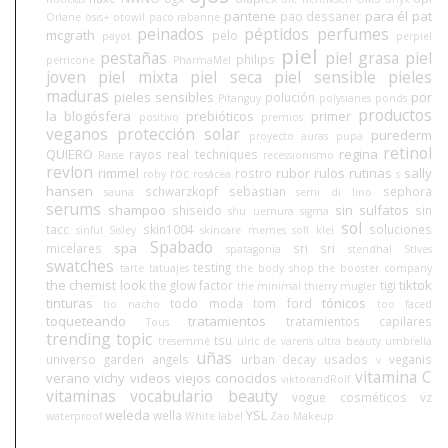
pantene
para él
pat
pao dessaner
Orlane
osis+
otowil
paco rabanne
peinados
péptidos
perfumes
mcgrath
pelo
payot
perpiel
piel
pestañas
piel grasa
piel
philips
perricone
PharmaMel
joven
piel mixta
piel seca
piel sensible
pieles
maduras
pieles sensibles
por
polución
Pitanguy
polysianes
ponds
productos
la blogósfera
prebióticos
primer
positivo
premios
veganos
protección solar
purederm
proyecto auras
pupa
retinol
QUIERO
regina
rayos
real techniques
Raise
recessionismo
revlon
rimmel
rubor
rulos
rutinas
sally
roc
rostro
roby
rosácea
s
hansen
schwarzkopf
sebastian
sephora
sauna
semi di lino
serums
shampoo
sin sulfatos
shiseido
sin
shu uemura
sigma
sol
tacc
skin1004
soluciones
sinful
Sisley
skincare memes
sofí klei
Spabado
spa
micelares
sri sri
spatagonia
stendhal
StIves
swatches
testing
tarte
tatuajes
the body shop
the booster company
the chemist look
tiktok
the glow factor
tigi
the minimal
thierry mugler
tinturas
tónicos
todo moda
tom ford
tio nacho
too faced
toqueteando
tratamientos
tratamientos capilares
Tous
trending topic
tsu
tresemmé
ulric de varens
ultra beauty
umbrella
uñas
universo garden angels
urban decay
usados
veganis
v
vitamina C
verano
vichy
videos
viejos conocidos
viktorandRolf
vitaminas
vocabulario beauty
vogue cosméticos
vz
weleda
YSL
wella
waterproof
White label
Zao Makeup