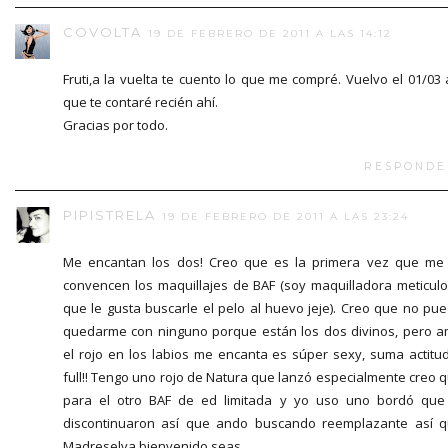
COVOLTA
19 DE FEBRERO DE 2011 A LAS 14:12
Fruti,a la vuelta te cuento lo que me compré. Vuelvo el 01/03 
que te contaré recién ahí.
Gracias por todo.
RESPONDE
PIPISTRELA
19 DE FEBRERO DE 2011 A LAS 23:24
Me encantan los dos! Creo que es la primera vez que me
convencen los maquillajes de BAF (soy maquilladora meticul
que le gusta buscarle el pelo al huevo jeje). Creo que no pu
quedarme con ninguno porque están los dos divinos, pero 
el rojo en los labios me encanta es súper sexy, suma actitu
full!! Tengo uno rojo de Natura que lanzó especialmente creo 
para el otro BAF de ed limitada y yo uso uno bordó que
discontinuaron así que ando buscando reemplazante así 
Madreselva bienvenido seas.