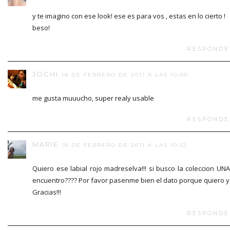
y te imagino con ese look! ese es para vos , estas en lo cierto !
beso!
RESPONDE
JOCHI
18 DE FEBRERO DE 2011 A LAS 10:00
me gusta muuucho, super realy usable
RESPONDE
MARIE
18 DE FEBRERO DE 2011 A LAS 10:32
Quiero ese labial rojo madreselva!!! si busco la coleccion UNA
encuentro???? Por favor pasenme bien el dato porque quiero y
Gracias!!!
RESPONDE