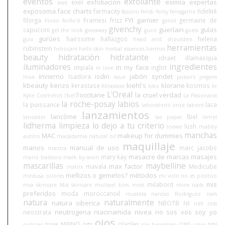
eventos
exfoliante
exfoliación
eximia
expertas
exel
ewe
exposoma
face charts
farmacity
fidelité
fascino
fendi
fenty
ferragamo
FYI
garnier
filorga
Framesi
frizz
germaine de
Foreo
forlle'd
gentil
givenchy
guerlain
guías
capuccini
get the look
giveaway
gucci
guess
gurúes
hairssime
hallazgos
helena
guiv
head and shoulders
herramientas
rubinstein
heliocare
hello skin
herbal essences
hermes
beauty
hidratación
hidratante
idraet
illamasqua
iluminadores
ingredientes
in my face
impala
inglot
in love
invierno
isdin
jabón syndet
Isadora
Inoa
issue
jactan's
jergens
kbeauty
kenzo
kiehl's
klorane
kerastase
kosmos
Kérastase
kiko
kr
L'Oreal
l'occitane
la cruel verdad
Kylie Cosmetics
l'bel
La Pasionaria
la roche-posay
labios
la puissance
laca
laboratorio once
laborit
lanzamientos
lancôme
lbel
lancaster
las pepas
lemel
lidherma
limpieza
lo dejo a tu criterio
lush
loewe
mabby
manchas
MAC
makeup for dummies
autino
macadamia natural oil
maquillaje
manos
manual de uso
marc jacobs
mantra
masacre de marcas
masajes
mary kay
mario badescu
mark by avon
mascarillas
maybelline
max factor
mavala
Medicube
matrix
mellizos o gemelos?
métodos
medusa colores
mi voto no es positivo
mis
milaborit
mia skincare
Mía skincare
michael kors
mies
minx nails
preferidos
moda
moroccanoil
mustela
narciso Rodriguez
nars
natura
naturalmente
natura siberica
NBOTB
NE
nell ross
neutrogena
niacinamida
nivea
no sos vos soy yo
neostrata
ojos
nuxe
NWNO
ogx
olaplex
opi
noticias
ole henriksen
OMS
onyx