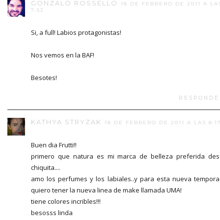
GONZALO ROSSELLO
18 DE FEBRERO DE 2011 A LA
7:53
Si, a full! Labios protagonistas!
Nos vemos en la BAF!
Besotes!
RESPONDE
KATHYA STRYZAK
18 DE FEBRERO DE 2011 A LAS 8:1
Buen dia Frutti!!
primero que natura es mi marca de belleza preferida de
chiquita....
amo los perfumes y los labiales..y para esta nueva tempor
quiero tener la nueva linea de make llamada UMA!
tiene colores incribles!!!
besosss linda