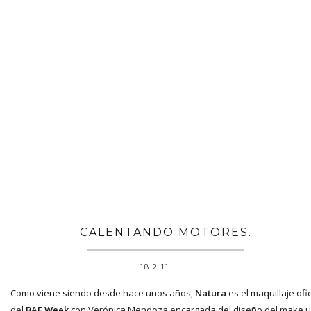
CALENTANDO MOTORES.
18.2.11
Como viene siendo desde hace unos años,
Natura
es el maquillaje ofic
del
BAF Week
con Verónica Mendoza encargada del diseño del make u