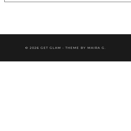
©
2026
GET GLAM
• THEME BY
MAIRA G.