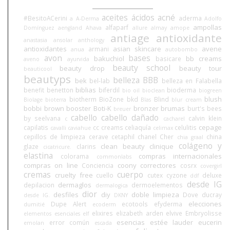
aceites
ácidos
acné
#BesitoACerini
aderma
a
A-Derma
Adolfo
ampollas
alfaparf
Domínguez
aengland
Ahava
allure
almay
amope
antiage
antioxidante
anastasia
ansolar
anthology
antioxidantes
asian skincare
avene
armani
anua
autobombo
avon
bases
bakuchiol
bb creams
basicare
aveno
ayurvida
beauty school
beauty drop
beauty tour
beauticool
beautyps
belleza BBB
bek
bel-lab
belleza en Falabella
biblias
benefit
benetton
biferdil
bioderma
bio oil
bioclean
biogreen
blush
biotherm
BioZone
bkd
Blind
Biolage
bioterra
Blas
blur cream
bobbi brown
booster
Boti-K
bronzer
brumas
burt's bees
breuer
cabello
cabello dañado
by seelvana
calvin klein
c
cacharel
cepage
capilatis
cc creams
celiaquía
celulitis
cavalli
caviahue
celimax
cepillos de limpieza
cerave
cetaphil
chanel
Cher
china
chia graal
colágeno y
clean beauty
clinique
glaze
clarins
cicatricure.
elastina
compras internacionales
colorama
commonlabs
compras on line
coony
correctores
Conciencia
cosrx
covergirl
cremas
cuerpo
cruelty free
cuello
cutex
cyzone
deluxe
ddf
desde IG
dermaglos
depilacion
dermoelementos
dermalogica
dior
desfiles
diy
doble limpieza
Dove
ducray
desde IG.
DKNY
elecciones
Dupe Alert
ecotools
efyderma
dumitié
ecoderm
elixires
elizabeth arden
elvive
Embryolisse
elementos esenciales
elf
esencias
estée lauder
eucerin
error común
emolan
escada