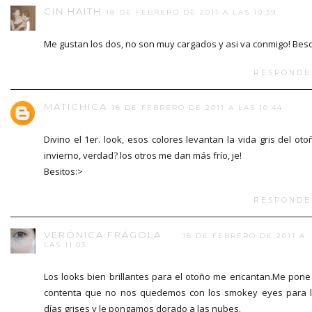
CIN HAITH
18 DE FEBRERO DE 2011 A LAS 10:39
Me gustan los dos, no son muy cargados y asi va conmigo! Bes
RESPONDE
MATICHICA
18 DE FEBRERO DE 2011 A LAS 10:44
Divino el 1er. look, esos colores levantan la vida gris del oto
invierno, verdad? los otros me dan más frío, je!
Besitos:>
RESPONDE
VERÓNICA FRÁGOLA
18 DE FEBRERO DE 2011 A
LAS 11:03
Los looks bien brillantes para el otoño me encantan.Me pone
contenta que no nos quedemos con los smokey eyes para 
días grises y le pongamos dorado a las nubes.