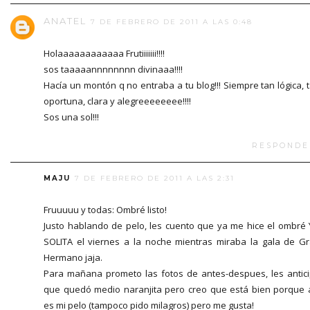
ANATEL
7 DE FEBRERO DE 2011 A LAS 0:48
Holaaaaaaaaaaaa Frutiiiiiii!!!!
sos taaaaannnnnnnn divinaaa!!!!
Hacía un montón q no entraba a tu blog!!! Siempre tan lógica, 
oportuna, clara y alegreeeeeeee!!!!
Sos una sol!!!
RESPONDE
MAJU
7 DE FEBRERO DE 2011 A LAS 2:31
Fruuuuu y todas: Ombré listo!
Justo hablando de pelo, les cuento que ya me hice el ombré
SOLITA el viernes a la noche mientras miraba la gala de G
Hermano jaja.
Para mañana prometo las fotos de antes-despues, les antic
que quedó medio naranjita pero creo que está bien porque 
es mi pelo (tampoco pido milagros) pero me gusta!