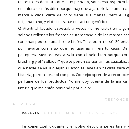
(el resto, es decir un corte o un peinado, son servicios). Pichul
en tintura es más difícil porque hay que agarrarle la mano a c
marca y cada carta de color tiene sus mañas, pero el a
oxigenada no, y el decolorante es casi un genérico.
6) Atenti al lavado especial: a veces (lo he visto) en algu
salones rellenan los frascos de Kerastase o de las marcas ca
con shampoo comunacho de bidón. Te cobran, no sé, 30 pes
por lavarte con algo que no usarías ni en tu casa. De
peluquería siempre vas a salir con el pelo bien porque con
brushing y el "sellador" que te ponen se cierran las cutículas, 
que nadie se va a quejar. Cuando te laves en tu casa será o
historia, pero a llorar al campito. Consejo: aprendé a reconocer
perfume de los productos. Yo me doy cuenta de la marca
tintura que me están poniendo por el olor.
RESPONDE
RESPUESTAS
VALERIA!
16 DE DICIEMBRE DE 2012 A LAS 18:22
Te comento,el oxidante y el polvo decolorante es tan y 