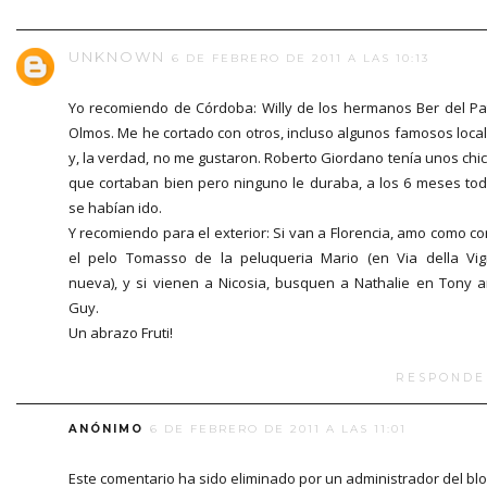
UNKNOWN
6 DE FEBRERO DE 2011 A LAS 10:13
Yo recomiendo de Córdoba: Willy de los hermanos Ber del Pa
Olmos. Me he cortado con otros, incluso algunos famosos loca
y, la verdad, no me gustaron. Roberto Giordano tenía unos chi
que cortaban bien pero ninguno le duraba, a los 6 meses to
se habían ido.
Y recomiendo para el exterior: Si van a Florencia, amo como co
el pelo Tomasso de la peluqueria Mario (en Via della Vi
nueva), y si vienen a Nicosia, busquen a Nathalie en Tony 
Guy.
Un abrazo Fruti!
RESPONDE
ANÓNIMO
6 DE FEBRERO DE 2011 A LAS 11:01
Este comentario ha sido eliminado por un administrador del blo