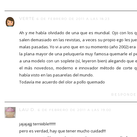
VERTE
6 DE FEBRERO DE 2011 A LAS 18:23
Ah y me había olvidado de una que es mundial. Ojo con los 
salen demasiado en las revistas, a veces su propio ego les ju
malas pasadas. Yo vi a uno que en su momento (año 2002) era
la plana mayor de una peluquería muy famosa quemarle el p
a una modelo con un soplete (sí, leyeron bien) alegando que 
el más novedoso, moderno e innovador método de corte 
había visto en las pasarelas del mundo.
Todavía me acuerdo del olor a pollo quemado
RESPONDE
LAU D.
6 DE FEBRERO DE 2011 A LAS 19:00
jajajajjj terriiiible!!!!!!!
pero es verdad, hay que tener mucho cuidad!!!