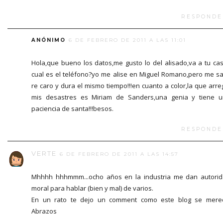
RESPONDE
ANÓNIMO
6 DE FEBRERO DE 2011 A LAS 11:01
Hola,que bueno los datos,me gusto lo del alisado,va a tu ca
cual es el teléfono?yo me alise en Miguel Romano,pero me sa
re caro y dura el mismo tiempo!!!en cuanto a color,la que arre
mis desastres es Miriam de Sanders,una genia y tiene 
paciencia de santa!!!besos.
RESPONDE
VERTE
6 DE FEBRERO DE 2011 A LAS 14:57
Mhhhh hhhmmm...ocho años en la industria me dan autori
moral para hablar (bien y mal) de varios.
En un rato te dejo un comment como este blog se mere
Abrazos