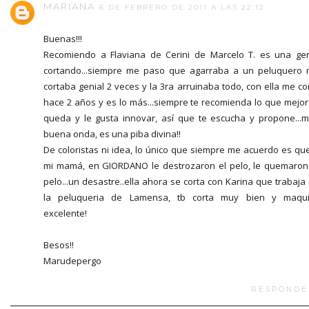
MARIANA
6 DE FEBRERO DE 2011 A LAS 22:12
Buenas!!!
Recomiendo a Flaviana de Cerini de Marcelo T. es una ge
cortando...siempre me paso que agarraba a un peluquero
cortaba genial 2 veces y la 3ra arruinaba todo, con ella me co
hace 2 años y es lo más...siempre te recomienda lo que mejor
queda y le gusta innovar, así que te escucha y propone...
buena onda, es una piba divina!!
De coloristas ni idea, lo único que siempre me acuerdo es qu
mi mamá, en GIORDANO le destrozaron el pelo, le quemaron
pelo...un desastre..ella ahora se corta con Karina que trabaja
la peluqueria de Lamensa, tb corta muy bien y maqui
excelente!
Besos!!
Marudepergo
RESPONDE