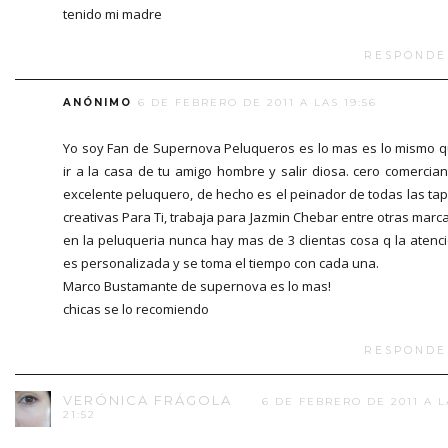
tenido mi madre
RESPONDE
ANÓNIMO
6 DE FEBRERO DE 2011 A LAS 19:56
Yo soy Fan de Supernova Peluqueros es lo mas es lo mismo 
ir a la casa de tu amigo hombre y salir diosa. cero comercian
excelente peluquero, de hecho es el peinador de todas las ta
creativas Para Ti, trabaja para Jazmin Chebar entre otras marca
en la peluqueria nunca hay mas de 3 clientas cosa q la atenc
es personalizada y se toma el tiempo con cada una.
Marco Bustamante de supernova es lo mas!
chicas se lo recomiendo
RESPONDE
VERÓNICA FRÁGOLA
6 DE FEBRERO DE 2011 A L
21:52