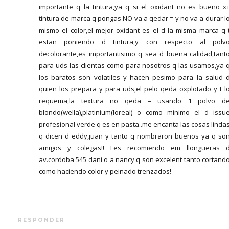
importante q la tintura,ya q si el oxidant no es bueno x
tintura de marca q pongas NO va a qedar = y no va a durar l
mismo el color,el mejor oxidant es el d la misma marca q 
estan poniendo d tintura,y con respecto al polv
decolorante,es importantisimo q sea d buena calidad,tant
para uds las clientas como para nosotros q las usamos,ya 
los baratos son volatiles y hacen pesimo para la salud 
quien los prepara y para uds,el pelo qeda oxplotado y t l
requema,la textura no qeda = usando 1 polvo d
blondo(wella),platinium(loreal) o como minimo el d issu
profesional verde q es en pasta..me encanta las cosas linda
q dicen d eddy,juan y tanto q nombraron buenos ya q so
amigos y colegas!! Les recomiendo em llongueras 
av.cordoba 545 dani o a nancy q son excelent tanto cortand
como haciendo color y peinado trenzados!
RESPONDER