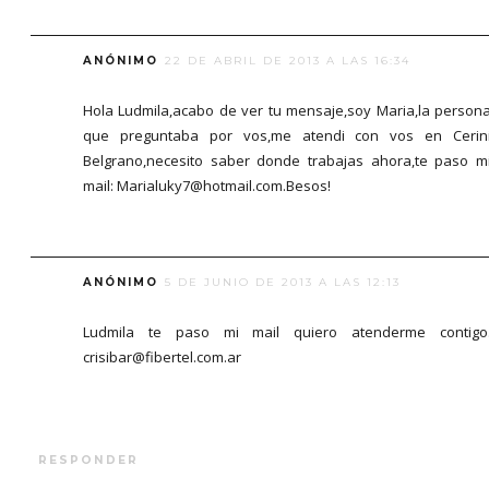
ANÓNIMO
22 DE ABRIL DE 2013 A LAS 16:34
Hola Ludmila,acabo de ver tu mensaje,soy Maria,la person
que preguntaba por vos,me atendi con vos en Cerin
Belgrano,necesito saber donde trabajas ahora,te paso m
mail: Marialuky7@hotmail.com.Besos!
ANÓNIMO
5 DE JUNIO DE 2013 A LAS 12:13
Ludmila te paso mi mail quiero atenderme contigo
crisibar@fibertel.com.ar
RESPONDER