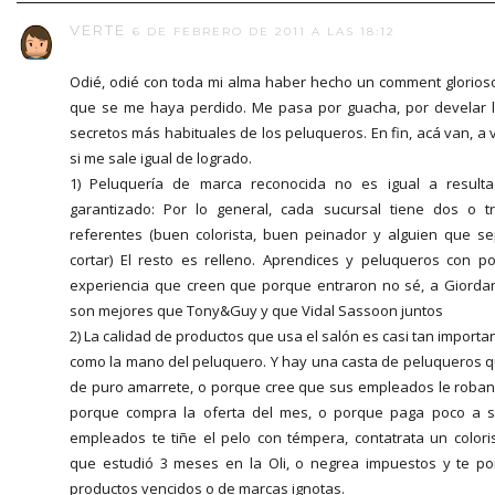
VERTE
6 DE FEBRERO DE 2011 A LAS 18:12
Odié, odié con toda mi alma haber hecho un comment glorios
que se me haya perdido. Me pasa por guacha, por develar 
secretos más habituales de los peluqueros. En fin, acá van, a 
si me sale igual de logrado.
1) Peluquería de marca reconocida no es igual a result
garantizado: Por lo general, cada sucursal tiene dos o t
referentes (buen colorista, buen peinador y alguien que s
cortar) El resto es relleno. Aprendices y peluqueros con p
experiencia que creen que porque entraron no sé, a Giorda
son mejores que Tony&Guy y que Vidal Sassoon juntos
2) La calidad de productos que usa el salón es casi tan importa
como la mano del peluquero. Y hay una casta de peluqueros 
de puro amarrete, o porque cree que sus empleados le roban
porque compra la oferta del mes, o porque paga poco a 
empleados te tiñe el pelo con témpera, contatrata un colori
que estudió 3 meses en la Oli, o negrea impuestos y te p
productos vencidos o de marcas ignotas.