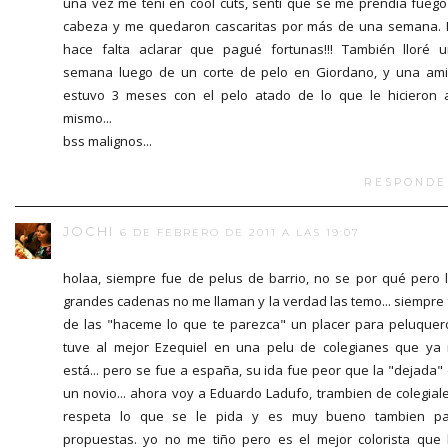
una vez me teñí en cool cuts, sentí que se me prendía fuego
cabeza y me quedaron cascaritas por más de una semana.
hace falta aclarar que pagué fortunas!!! También lloré 
semana luego de un corte de pelo en Giordano, y una am
estuvo 3 meses con el pelo atado de lo que le hicieron 
mismo...
bss malignos...
RESPONDE
JOCHI
6 DE FEBRERO DE 2011 A LAS 19:07
holaa, siempre fue de pelus de barrio, no se por qué pero 
grandes cadenas no me llaman y la verdad las temo... siempre 
de las "haceme lo que te parezca" un placer para peluquer
tuve al mejor Ezequiel en una pelu de colegianes que ya
está... pero se fue a españa, su ida fue peor que la "dejada"
un novio... ahora voy a Eduardo Ladufo, trambien de colegiale
respeta lo que se le pida y es muy bueno tambien pa
propuestas. yo no me tiño pero es el mejor colorista que