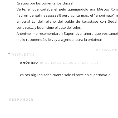
Gracias por los comentarios chicas!
Verte: el que cortaba el pelo quemándolo era MArcos Ro
(ladrón de gallinasssssss!!) pero contá más, el "anonimato" 
ampara! Lo del relleno del balde de kerastase con Sedal
conozco…. y buenísimo el dato del color.
Anónimo: me recomendaron Supernova, ahora que vos tamb
me lo recomendáis lo voy a agendar para la próxima!
RESPONDE
RESPUESTAS
ANÓNIMO
18 DE MAYO DE 2012 A LAS 19:01
chicas alguien sabe cuanto sale el corte en supernova ?
RESPONDER