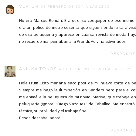
VERTE
6 DE FEBRERO DE 2011 A LAS 23:20
No era Marcos Román. Era otro, su coequiper de ese mome
era un petiso de metro sesenta que sigue siendo la cara visi
de esa peluquería y aparece en cuanta revista de moda hay.
no recuerdo mal peinaban a la Prandi. Adivina adivinador.
RESPONDE
ANINKA TOKOS
6 DE FEBRERO DE 2011 A LAS 23:23
Hola Fruti! Justo mañana saco post de mi nuevo corte de pe
Siempre me hago la iluminación en Sanders pero para el co
me animé a la peluquera de mi novio, Marisa, que trabaja en
peluquería (ignota) "Diego Vazquez" de Caballito. Me encantó
técnica, su prolijidad y el trabajo final.
Besos descabellados!
RESPONDE