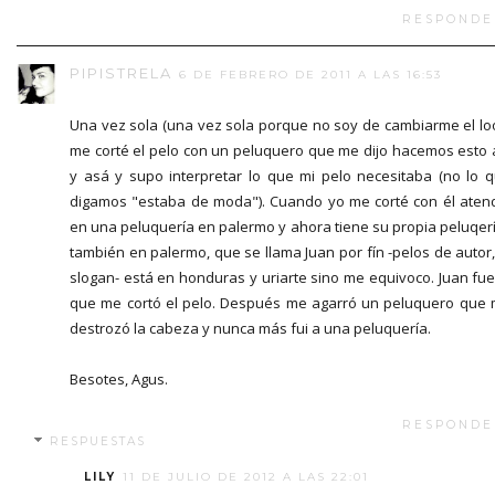
RESPONDE
PIPISTRELA
6 DE FEBRERO DE 2011 A LAS 16:53
Una vez sola (una vez sola porque no soy de cambiarme el lo
me corté el pelo con un peluquero que me dijo hacemos esto 
y asá y supo interpretar lo que mi pelo necesitaba (no lo 
digamos "estaba de moda"). Cuando yo me corté con él aten
en una peluquería en palermo y ahora tiene su propia peluqerí
también en palermo, que se llama Juan por fín -pelos de autor,
slogan- está en honduras y uriarte sino me equivoco. Juan fue
que me cortó el pelo. Después me agarró un peluquero que
destrozó la cabeza y nunca más fui a una peluquería.
Besotes, Agus.
RESPONDE
RESPUESTAS
LILY
11 DE JULIO DE 2012 A LAS 22:01