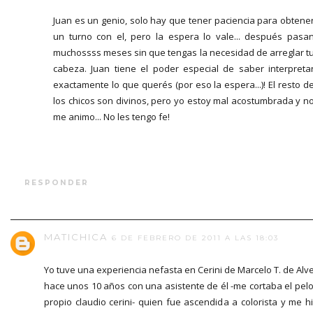
Juan es un genio, solo hay que tener paciencia para obtene
un turno con el, pero la espera lo vale... después pasa
muchossss meses sin que tengas la necesidad de arreglar t
cabeza. Juan tiene el poder especial de saber interpreta
exactamente lo que querés (por eso la espera...)! El resto d
los chicos son divinos, pero yo estoy mal acostumbrada y n
me animo... No les tengo fe!
RESPONDER
MATICHICA
6 DE FEBRERO DE 2011 A LAS 18:03
Yo tuve una experiencia nefasta en Cerini de Marcelo T. de Alv
hace unos 10 años con una asistente de él -me cortaba el pelo
propio claudio cerini- quien fue ascendida a colorista y me h