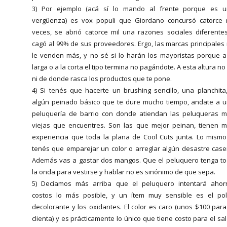
3) Por ejemplo (acá sí lo mando al frente porque es 
vergüenza) es vox populi que Giordano concursó catorce 
veces, se abrió catorce mil una razones sociales diferente
cagó al 99% de sus proveedores. Ergo, las marcas principales
le venden más, y no sé si lo harán los mayoristas porque a
larga o a la corta el tipo termina no pagándote. A esta altura no
ni de donde rasca los productos que te pone.
4) Si tenés que hacerte un brushing sencillo, una planchita
algún peinado básico que te dure mucho tiempo, andate a 
peluquería de barrio con donde atiendan las peluqueras 
viejas que encuentres. Son las que mejor peinan, tienen 
experiencia que toda la plana de Cool Cuts junta. Lo mismo
tenés que emparejar un color o arreglar algún desastre case
Además vas a gastar dos mangos. Que el peluquero tenga t
la onda para vestirse y hablar no es sinónimo de que sepa.
5) Decíamos más arriba que el peluquero intentará ahor
costos lo más posible, y un ítem muy sensible es el po
decolorante y los oxidantes. El color es caro (unos $100 para
clienta) y es prácticamente lo único que tiene costo para el sa