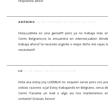
respuesta. Beso!
ANÓNIMO
28 DE FEBRERO DE 2013 A LAS 13:41
Hola,Ludmila es una genia!!!!! pero ya no trabaja más e
Cerini Belgrano,no la encuentra en internet,saben dónd
trabaja ahora? la necesito urgente o mejor dicho mis cejas l
necesitan!!!
LU
11 DE ABRIL DE 2013 A LAS 0:28
Hola aca estoy,soy LUDMILA! no sequien seras pero vos po
ovbias razones si.Ja! Estoy trabajando en Belgrano, cerca d
Cerini. Pasame un mail o algo asi nos mantenemos e
contacto! Gracias, besos!