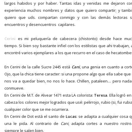
largos habidos y por haber. Tantas idas y venidas me dejaron c
experiencia muchos nombres y datos que quiero compartir; y tamb
quiero que uds. compartan conmigo y con las demás lectoras 
encuentros y desencuentros capilares.
Cerini
es mi peluquería de cabecera (chistonto) desde hace mu
tiempo. Si bien soy bastante infiel con los estilistas que ahi trabajan, 
encontré varios ejemplares a los que recurro en el caso de hecatombe
En Cerini de la calle Sucre 2445 está
Cani
, una genia en cuanto a cort
Ojo, que la chica tiene caracter: si una propone algo que ella sabe que
nos va a quedar bien, no nos lo hace. Chillen, pataleen.... pero nada
conmueve.
En Cerini de M.T. de Alvear 1471 esta LA colorista:
Teresa
. Ella logró en
cabeza los colores mejor logrados que usé: pelirrojo, rubio (si, fui rubia
cualquier color que se me ocurriera.
En Cerini de Dot está el santo de
Lucas
: se adapta a cualquier cosa 
una le pida. Al contrario de
Cani
, adapta cortes a nuestro rostro
siempre le salen bien.