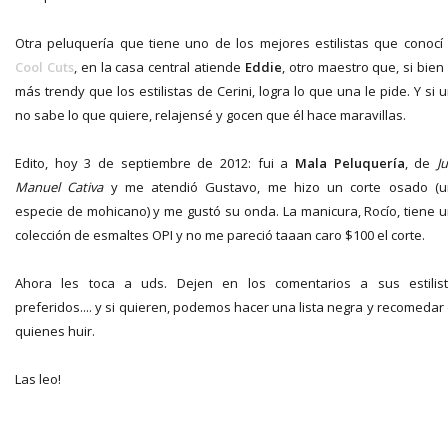
Otra peluquería que tiene uno de los mejores estilistas que conocí
Cool Cuts
, en la casa central atiende
Eddie
, otro maestro que, si bien
más trendy que los estilistas de Cerini, logra lo que una le pide. Y si 
no sabe lo que quiere, relajensé y gocen que él hace maravillas.
Edito, hoy 3 de septiembre de 2012: fui a
Mala Peluquería
, de
J
Manuel Cativa
y me atendió Gustavo, me hizo un corte osado (
especie de mohicano) y me gustó su onda. La manicura, Rocío, tiene 
colección de esmaltes OPI y no me pareció taaan caro $100 el corte.
Ahora les toca a uds. Dejen en los comentarios a sus estilis
preferidos.... y si quieren, podemos hacer una lista negra y recomedar
quienes huir.
Las leo!