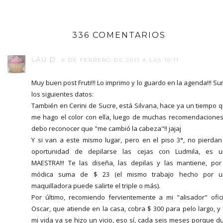
336 COMENTARIOS
LAU D.
6 DE FEBRERO DE 2011 A LAS 10:11
Muy buen post Fruti!!! Lo imprimo y lo guardo en la agenda!!! S
los siguientes datos:
También en Cerini de Sucre, está Silvana, hace ya un tiempo 
me hago el color con ella, luego de muchas recomendaciones
debo reconocer que "me cambió la cabeza"!! jajaj
Y si van a este mismo lugar, pero en el piso 3°, no pierdan
oportunidad de depilarse las cejas con Ludmila, es 
MAESTRA!!! Te las diseña, las depilas y las mantiene, por
módica suma de $ 23 (el mismo trabajo hecho por u
maquilladora puede salirte el triple o más).
Por último, recomiendo fervientemente a mi "alisador" ofici
Oscar, que atiende en la casa, cobra $ 300 para pelo largo, y
mi vida ya se hizo un vicio, eso sí, cada seis meses porque d