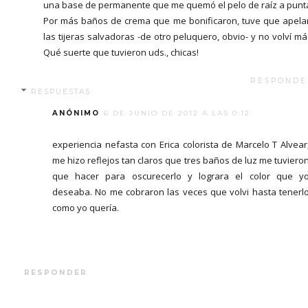
una base de permanente que me quemó el pelo de raíz a punt
Por más baños de crema que me bonificaron, tuve que apela
las tijeras salvadoras -de otro peluquero, obvio- y no volví más
Qué suerte que tuvieron uds., chicas!
RESPONDE
RESPUESTAS
ANÓNIMO
6 DE JUNIO DE 2012 A LAS 0:12
experiencia nefasta con Erica colorista de Marcelo T Alvear
me hizo reflejos tan claros que tres baños de luz me tuviero
que hacer para oscurecerlo y lograra el color que y
deseaba. No me cobraron las veces que volvi hasta tenerl
como yo quería.
RESPONDER