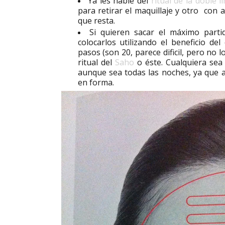
Ya les hablé del
ritual de la doble l
para retirar el maquillaje y otro con 
que resta.
Si quieren sacar el máximo partid
colocarlos utilizando el beneficio d
pasos (son 20, parece dificil, pero no l
ritual del
Saho
o éste. Cualquiera sea
aunque sea todas las noches, ya que 
en forma.