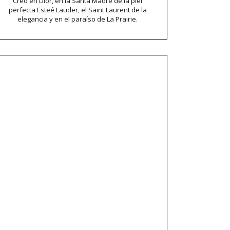
Creo en Dior, en la Santa Madre de la piel
perfecta Esteé Lauder, el Saint Laurent de la
elegancia y en el paraíso de La Prairie.