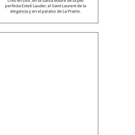
Creo en Dior, en la Santa Madre de la piel
perfecta Esteé Lauder, el Saint Laurent de la
elegancia y en el paraíso de La Prairie.