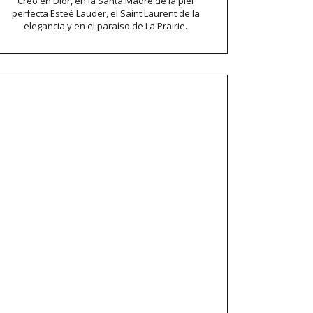
Creo en Dior, en la Santa Madre de la piel
perfecta Esteé Lauder, el Saint Laurent de la
elegancia y en el paraíso de La Prairie.