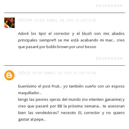
RESPONDER
JOCHI
13 DE ABRIL DE 2011 A LAS 9:32
Adoré los tips! el corrector y el blush son mis aliados
principales siempre!!! se me está acabando mi mac... creo
que pasaré por bobbi brown por uno! besoo
RESPONDER
SOLE
13 DE ABRIL DE 2011 A LAS 10:06
buenísimo el post Fruti... yo también sueño con un esposo
maquillador...
tengo las peores ojeras del mundo (no intenten ganarme) y
creo que pasaré por BB la próxima semana... te asesoran
bien las vendedoras? necesito EL corrector y no quiero
gastar al pepe...