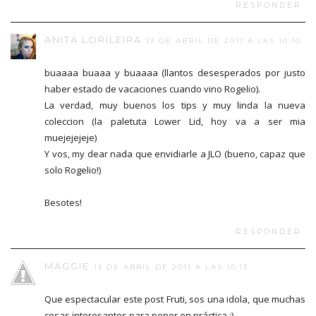
RESPONDER
ANITA LORILEIRA
13 DE ABRIL DE 2011 A LAS 10:10
buaaaa buaaa y buaaaa (llantos desesperados por justo
haber estado de vacaciones cuando vino Rogelio).
La verdad, muy buenos los tips y muy linda la nueva
coleccion (la paletuta Lower Lid, hoy va a ser mia
muejejejeje)
Y vos, my dear nada que envidiarle a JLO (bueno, capaz que
solo Rogelio!)
Besotes!
RESPONDER
MAGGIE
13 DE ABRIL DE 2011 A LAS 10:13
Que espectacular este post Fruti, sos una idola, que muchas
cosas interesantes para poner en práctica :)