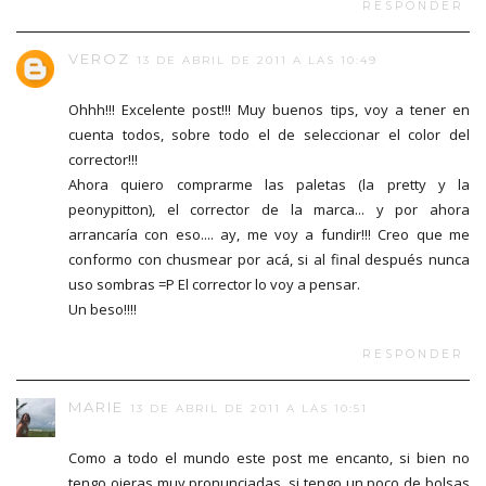
RESPONDER
VEROZ
13 DE ABRIL DE 2011 A LAS 10:49
Ohhh!!! Excelente post!!! Muy buenos tips, voy a tener en
cuenta todos, sobre todo el de seleccionar el color del
corrector!!!
Ahora quiero comprarme las paletas (la pretty y la
peonypitton), el corrector de la marca... y por ahora
arrancaría con eso.... ay, me voy a fundir!!! Creo que me
conformo con chusmear por acá, si al final después nunca
uso sombras =P El corrector lo voy a pensar.
Un beso!!!!
RESPONDER
MARIE
13 DE ABRIL DE 2011 A LAS 10:51
Como a todo el mundo este post me encanto, si bien no
tengo ojeras muy pronunciadas, si tengo un poco de bolsas