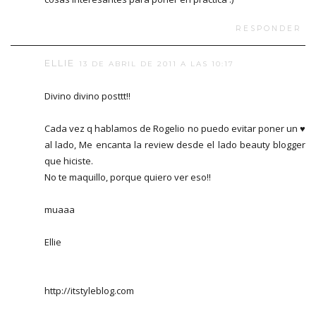
RESPONDER
ELLIE
13 DE ABRIL DE 2011 A LAS 10:17
Divino divino posttt!!
Cada vez q hablamos de Rogelio no puedo evitar poner un ♥
al lado, Me encanta la review desde el lado beauty blogger
que hiciste.
No te maquillo, porque quiero ver eso!!
muaaa
Ellie
http://itstyleblog.com