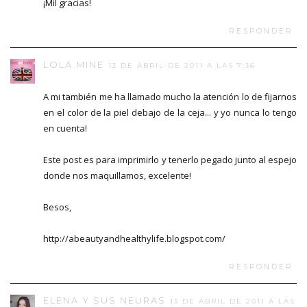
¡Mil gracias!
RESPONDER
LOLA.MINE
13 DE ABRIL DE 2011 A LAS 7:36
A mi también me ha llamado mucho la atención lo de fijarnos
en el color de la piel debajo de la ceja... y yo nunca lo tengo
en cuenta!
Este post es para imprimirlo y tenerlo pegado junto al espejo
donde nos maquillamos, excelente!
Besos,
http://abeautyandhealthylife.blogspot.com/
RESPONDER
ELENA Y SUS NEURAS
13 DE ABRIL DE 2011 A LAS