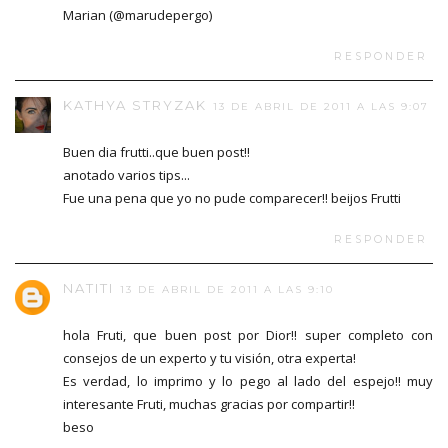
Marian (@marudepergo)
RESPONDER
KATHYA STRYZAK
13 DE ABRIL DE 2011 A LAS 9:07
Buen dia frutti..que buen post!!
anotado varios tips...
Fue una pena que yo no pude comparecer!! beijos Frutti
RESPONDER
NATITI
13 DE ABRIL DE 2011 A LAS 9:10
hola Fruti, que buen post por Dior!! super completo con
consejos de un experto y tu visión, otra experta!
Es verdad, lo imprimo y lo pego al lado del espejo!! muy
interesante Fruti, muchas gracias por compartir!!
beso