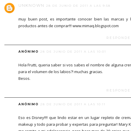
UNKNOWN
28 DE JUNIO DE 2011 A LAS 9:58
muy buen post, es importante conocer bien las marcas y 
productos antes de comprar!!! www.mimaq.blogspot.com
RESPONDE
ANÓNIMO
28 DE JUNIO DE 2011 A LAS 10:01
Hola Frutti, queria saber si vos sabes el nombre de alguna cr
para el volumen de los labios?! muchas gracias.
Besos.
RESPONDE
ANÓNIMO
28 DE JUNIO DE 2011 A LAS 10:11
Eso es Disney!!!! que lindo estar en un lugar repleto de crem
makeup y todo para probar y expertas para preguntar! Mary 
me remite a mi adolescencia, pero hace mas de 20 anios que