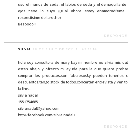
uso el manos de seda, el labios de seda y el demaquillante
ojos tiene lo suyo (igual ahora estoy enamoradísima
respectisime de laroche)
Besoooo!!!
RESPONDE
SILVIA
28 DE JUNIO DE 2011 A LAS 15:14
hola soy consultora de mary kay,mi nombre es silvia mis da
estan abajo y ofrezco mi ayuda para la que quiera proba
comprar los productos.son fabulosos!.y pueden tenerlos 
descuentos;tengo stock de todos.concerten entrevista y ven t
la linea.
silvia nadal
1551754685
silvianadal@yahoo.com
http//facebook.com/silvia.nadal1
RESPONDE