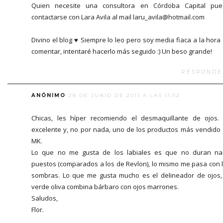
Quien necesite una consultora en Córdoba Capital pu
contactarse con Lara Avila al mail laru_avila@hotmail.com
Divino el blog ♥ Siempre lo leo pero soy media fiaca a la hora
comentar, intentaré hacerlo más seguido :) Un beso grande!
RESPONDE
ANÓNIMO
28 DE JUNIO DE 2011 A LAS 11:52
Chicas, les híper recomiendo el desmaquillante de ojos.
excelente y, no por nada, uno de los productos más vendido
MK.
Lo que no me gusta de los labiales es que no duran n
puestos (comparados a los de Revlon), lo mismo me pasa con 
sombras. Lo que me gusta mucho es el delineador de ojos,
verde oliva combina bárbaro con ojos marrones.
Saludos,
Flor.