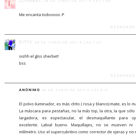
LUNABEL
28 DE JUNIO DE 2011 A LAS 7:49
Me encanta todooooo :P
RESPONDE
PITTY
28 DE JUNIO DE 2011 A LAS 7:52
oishh el glos sherbet!
bss
RESPONDE
ANÓNIMO
28 DE JUNIO DE 2011 A LAS 8:13
El polvo iluminador, es más clrito ( rosa y blanco) mate, es lo m
La máscara para pestañas, no la más top, la otra, la que sólo
largadora, es espectacular, el desmaquillante para oj
excelente. Labial bueno. Maquillajes, no se mueven ni
milímetro. Uso el supercubritivo como corrector de ojeras y no