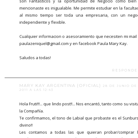
son Fantasticos y la oportunidad de Negocio como bien
mencionaste es inigualable. Me permite estudiar en la faculta
al mismo tiempo ser toda una empresaria, con un nego
independiente y flexible.
Cualquier informacion o asesoramiento que necesiten mi mail
paulazeniquel@gmail.com y en facebook Paula Mary Kay.
Saludos a todas!
RESPONDE
MARY KAY ARGENTINA (OFICIAL)
28 DE JUNIO DE
2011 A LAS 12:43
Hola Fruti!!!... que lindo post!!... Nos encantó, tanto como su visit
la Compañía.
Te confirmamos, el tono de Labial que probaste es el Sunburst
divino!!
Les contamos a todas las que quieran probar/comprar 