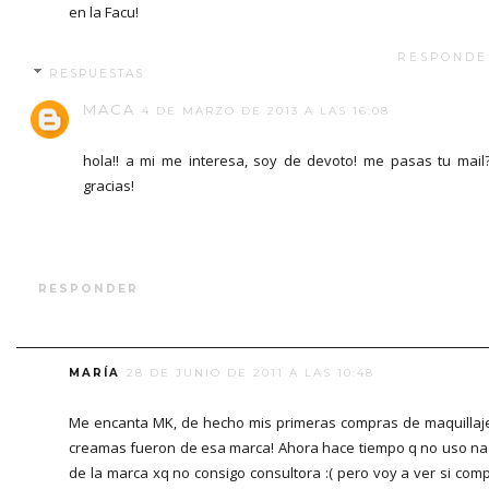
en la Facu!
RESPONDE
RESPUESTAS
MACA
4 DE MARZO DE 2013 A LAS 16:08
hola!! a mi me interesa, soy de devoto! me pasas tu mail
gracias!
RESPONDER
MARÍA
28 DE JUNIO DE 2011 A LAS 10:48
Me encanta MK, de hecho mis primeras compras de maquillaj
creamas fueron de esa marca! Ahora hace tiempo q no uso n
de la marca xq no consigo consultora :( pero voy a ver si com