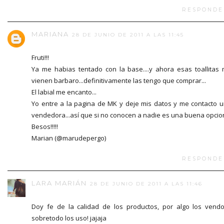
RESPONDE
MARIANA
28 DE JUNIO DE 2011 A LAS 11:45
Fruti!!!
Ya me habias tentado con la base....y ahora esas toallitas
vienen barbaro...definitivamente las tengo que comprar...
El labial me encanto...
Yo entre a la pagina de MK y deje mis datos y me contacto 
vendedora...así que si no conocen a nadie es una buena opcio
Besos!!!!!
Marian (@marudepergo)
RESPONDE
LARA MARIÁN
28 DE JUNIO DE 2011 A LAS 11:46
Doy fe de la calidad de los productos, por algo los vend
sobretodo los uso! jajaja