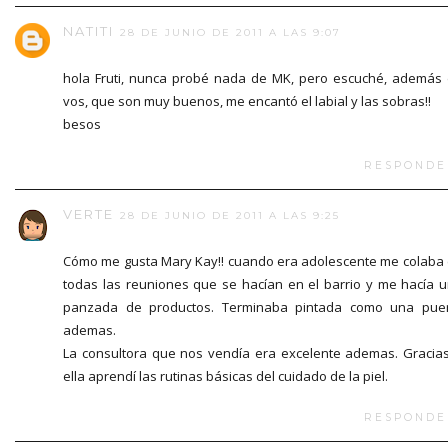
NATITI
28 DE JUNIO DE 2011 A LAS 9:07
hola Fruti, nunca probé nada de MK, pero escuché, además
vos, que son muy buenos, me encantó el labial y las sobras!!
besos
RESPONDE
VERTE
28 DE JUNIO DE 2011 A LAS 9:25
Cómo me gusta Mary Kay!! cuando era adolescente me colaba
todas las reuniones que se hacían en el barrio y me hacía 
panzada de productos. Terminaba pintada como una pue
ademas.
La consultora que nos vendía era excelente ademas. Gracia
ella aprendí las rutinas básicas del cuidado de la piel.
RESPONDE