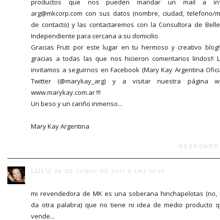
productos que nos pueden mandar un mail a inf
arg@mkcorp.com con sus datos (nombre, ciudad, telefono/m
de contacto) y las contactaremos con la Consultora de Bell
Independiente para cercana a su domicilio.
Gracias Fruti por este lugar en tu hermoso y creativo blog!
gracias a todas las que nos hicieron comentarios lindos!! 
invitamos a seguirnos en Facebook (Mary Kay Argentina Oficia
Twitter (@marykay_arg) y a visitar nuestra página w
www.marykay.com.ar !!!
Un beso y un cariño inmenso...
Mary Kay Argentina
RESPONDE
LULU
28 DE JUNIO DE 2011 A LAS 13:47
mi revendedora de MK es una soberana hinchapelotas (no,
da otra palabra) que no tiene ni idea de medio producto 
vende...