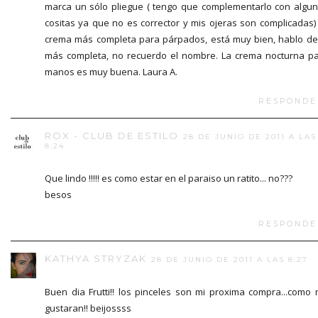
marca un sólo pliegue ( tengo que complementarlo con algu
cositas ya que no es corrector y mis ojeras son complicadas)
crema más completa para párpados, está muy bien, hablo de
más completa, no recuerdo el nombre. La crema nocturna p
manos es muy buena. Laura A.
RESPONDE
ROX - CLUB DE ESTILO
28 DE JUNIO DE 2011 A LAS
8:24
Que lindo !!!!! es como estar en el paraiso un ratito... no???
besos
RESPONDE
KATHYA STRYZAK
28 DE JUNIO DE 2011 A LAS 8:27
Buen dia Frutti!! los pinceles son mi proxima compra...como
gustaran!! beijossss