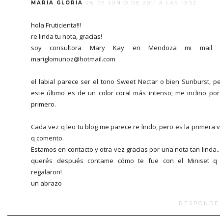
MARIA GLORIA
28 DE JUNIO DE 2011 A LAS 10:52
hola Fruticienta!!!
re linda tu nota, gracias!
soy consultora Mary Kay en Mendoza mi mail 
mariglomunoz@hotmail.com
el labial parece ser el tono Sweet Nectar o bien Sunburst, p
este último es de un color coral más intenso; me inclino por
primero.
Cada vez q leo tu blog me parece re lindo, pero es la primera 
q comento.
Estamos en contacto y otra vez gracias por una nota tan linda...
querés después contame cómo te fue con el Miniset q
regalaron!
un abrazo
RESPONDE