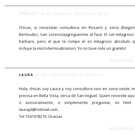
ANELEY
28 DE JUNIO DE 2011 A LAS 16:52
Chicas, si necesitan consultora en Rosario y zona (Baigorr
Bermudez, San Lorenzo)agreguenme al face. El set milagroso
barbaro, pero el que la rompe el es milagroso absoluto 
incluye la microdermoabrasion. Yo no tuve más un granito!
RESPONDE
LAURA
28 DE JUNIO DE 2011 A LAS 21:11
Hola, chicas soy Laura y soy consultora vivo en zona oeste, 
precisa en Bella Vista, cerca de San miguel. Quien necesite ay
o acesoramiento, o simplemente preguntar, mi html 
laurapl@hotmail.com.
Tel 1541978210. Gracias
RESPONDE