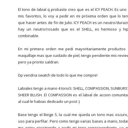
El tono de labial q probaste creo que es el ICY PEACH. Es uno
mis favoritos, lo voy a pedir en mi próxima orden que lo te
que hacer antes de fin de Julio. ICY PEACH es un neutro/duraz
hay un neutro/rosado que es el SHELL, es hermoso y hi
combinable.
En mi primera orden me pedi mayoritariamente productos
maquillaje mas que cuidado de piel, tengo pendiente mis revie
pero ya pronto saldran.
Dp vendria swatch de todo lo que me compre!
Labiales tengo a mano 4 tonoS: SHELL, COMPASSION, SUNBURS
SHEER BLUSH. El COMPASSION es el labial de accion comunita
al cual le habias dedicado un post :)
Base tengo el Beige 5, la cual me queda un tono mas oscuro,
uso para perfilar. Pero como tengo varias bases a mano, toda
me estoy resistiendo a pedir mi tono correspondiente, ya 