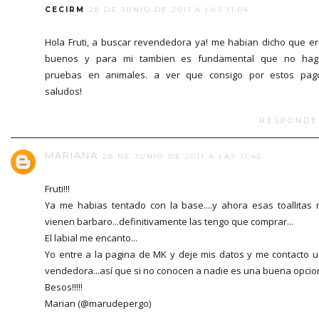
CECIRM
28 DE JUNIO DE 2011 A LAS 11:04
Hola Fruti, a buscar revendedora ya! me habian dicho que e
buenos y para mi tambien es fundamental que no hag
pruebas en animales. a ver que consigo por estos pag
saludos!
RESPONDE
MARIANA
28 DE JUNIO DE 2011 A LAS 11:45
Fruti!!!
Ya me habias tentado con la base....y ahora esas toallitas
vienen barbaro...definitivamente las tengo que comprar...
El labial me encanto...
Yo entre a la pagina de MK y deje mis datos y me contacto 
vendedora...así que si no conocen a nadie es una buena opcio
Besos!!!!!
Marian (@marudepergo)