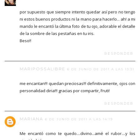
por supuesto que siempre intento quedar así pero no tengo
ni estos buenos productos ni la mano para hacerlo... ah! a mi
marido le encantó la última foto de tu ojo, adorable el detalle
de la sombre de las pestañas en tu iris.
Beso!!
RESPONDER
MARIPOSSALIBRE
6 DE JUNIO DE 2011 A LAS 13:31
me encantan!!! quedan preciosas!!! definitivamente, ojos con
personalidad diria!!! gracias por compartir, Fruti!
RESPONDER
MARIANA
6 DE JUNIO DE 2011 A LAS 14:19
Me encantó como te quedo....divino...amé el rubor....y los