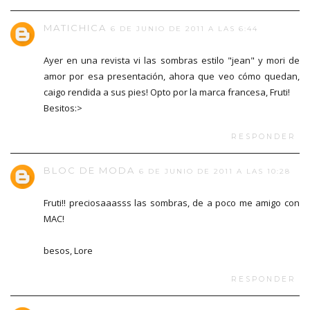
MATICHICA
6 DE JUNIO DE 2011 A LAS 6:44
Ayer en una revista vi las sombras estilo "jean" y mori de
amor por esa presentación, ahora que veo cómo quedan,
caigo rendida a sus pies! Opto por la marca francesa, Fruti!
Besitos:>
RESPONDER
BLOC DE MODA
6 DE JUNIO DE 2011 A LAS 10:28
Fruti!! preciosaaasss las sombras, de a poco me amigo con
MAC!
besos, Lore
RESPONDER