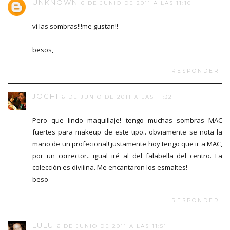
UNKNOWN
6 DE JUNIO DE 2011 A LAS 11:10
vi las sombras!!!me gustan!!
besos,
RESPONDER
JOCHI
6 DE JUNIO DE 2011 A LAS 11:32
Pero que lindo maquillaje! tengo muchas sombras MAC
fuertes para makeup de este tipo.. obviamente se nota la
mano de un profecional! justamente hoy tengo que ir a MAC,
por un corrector.. igual iré al del falabella del centro. La
colección es diviiina. Me encantaron los esmaltes!
beso
RESPONDER
LULU
6 DE JUNIO DE 2011 A LAS 11:51