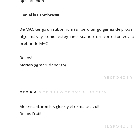
ojos támbién...
Genial las sombras!!!
De MAC tengo un rubor nomás...pero tengo ganas de probar
algo más...y como estoy necesitando un corrector voy a
probar de MAC...
Besos!
Marian (@marudepergo)
RESPONDER
CECIRM
6 DE JUNIO DE 2011 A LAS 21:38
Me encantaron los gloss y el esmalte azul!
Besos Fruti!
RESPONDER