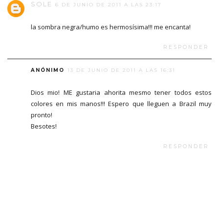
SOLE
6 DE JUNIO DE 2011 A LAS 23:17
la sombra negra/humo es hermosísima!!! me encanta!
RESPONDER
ANÓNIMO
13 DE JUNIO DE 2011 A LAS 16:31
Dios mio! ME gustaria ahorita mesmo tener todos estos
colores en mis manos!!! Espero que lleguen a Brazil muy
pronto!
Besotes!
RESPONDER