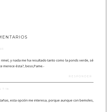
MENTARIOS
:03
o rimel, y nada me ha resultado tanto como la ponds verde, sé
te merece ésta?, beso,Pame.-
RESPONDER
 7:18
estañas, esta opción me interesa, porque aunque con bemoles,