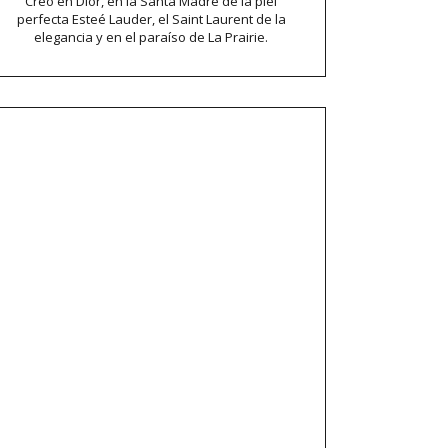
Creo en Dior, en la Santa Madre de la piel
perfecta Esteé Lauder, el Saint Laurent de la
elegancia y en el paraíso de La Prairie.