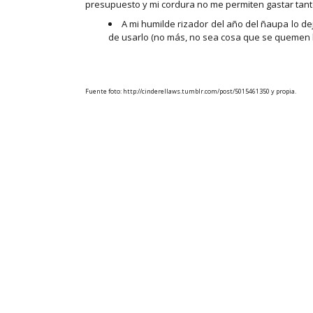
presupuesto y mi cordura no me permiten gastar tanto
A mi humilde rizador del año del ñaupa lo de
de usarlo (no más, no sea cosa que se quemen 
Fuente foto: http://cinderellaws.tumblr.com/post/5015461350 y propia.