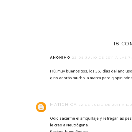
18 CO
ANÓNIMO
22 DE JULIO DE 2011 A LAS 7
Frú, muy buenos tips, los 365 días del año us
q no adorás mucho la marca pero q opinioón 
MATICHICA
22 DE JULIO DE 2011 A LAS
Odio sacarme el amquillaje y refregar las p
le creo a Neutrógena.
Besitos, buen finde:>