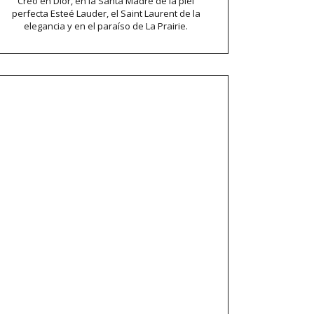
Creo en Dior, en la Santa Madre de la piel
perfecta Esteé Lauder, el Saint Laurent de la
elegancia y en el paraíso de La Prairie.