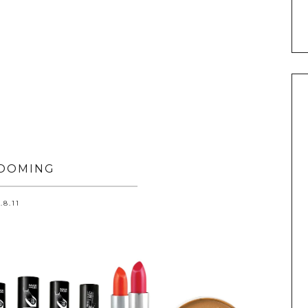
OOMING
.8.11