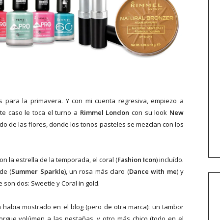
as para la primavera. Y con mi cuenta regresiva, empiezo a
te caso le toca el turno a
Rimmel London
con su look
New
ndo de las flores, donde los tonos pasteles se mezclan con los
 la estrella de la temporada, el coral (
Fashion Icon
) incluído.
de (
Summer Sparkle
), un rosa más claro (
Dance with me
) y
e son dos: Sweetie y Coral in gold.
habia mostrado en el blog (pero de otra marca): un tambor
torgue volúmen a las pestañas, y otro más chico (todo en el