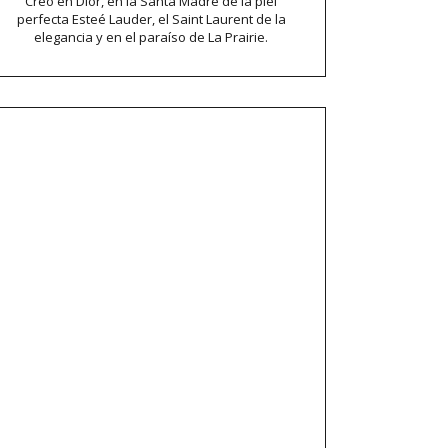
Creo en Dior, en la Santa Madre de la piel
perfecta Esteé Lauder, el Saint Laurent de la
elegancia y en el paraíso de La Prairie.