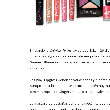
Emulando a
Crónica Tv
, les aviso que faltan 26 dí
mostrarles algunas colecciones de maquillaje. En es
Summer Bloom
, un look inspirado en el colorido mu
vibrantes.
Los
Vinyl Lipgloss
vienen en varios tonos y cuentan con
Aunque para las que no se animan también hay nu
otro más rojo (
Red Ginger
). Sumado a los labiales qu
La máscara de pestañas tiene una mecánica que ya 
ancho para que el cepillo se llene de producto y o