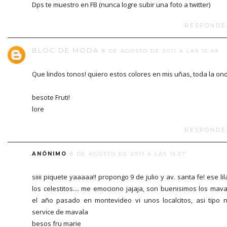
Dps te muestro en FB (nunca logre subir una foto a twitter)
RESPONDE
BLOC DE MODA
8 DE AGOSTO DE 2011 A LAS 15:49
Que lindos tonos! quiero estos colores en mis uñas, toda la on
besote Fruti!
lore
RESPONDE
ANÓNIMO
8 DE AGOSTO DE 2011 A LAS 15:57
siiii piquete yaaaaa!! propongo 9 de julio y av. santa fe! ese lil
los celestitos.... me emociono jajaja, son buenisimos los mava
el año pasado en montevideo vi unos localcitos, asi tipo n
service de mavala
besos fru marie