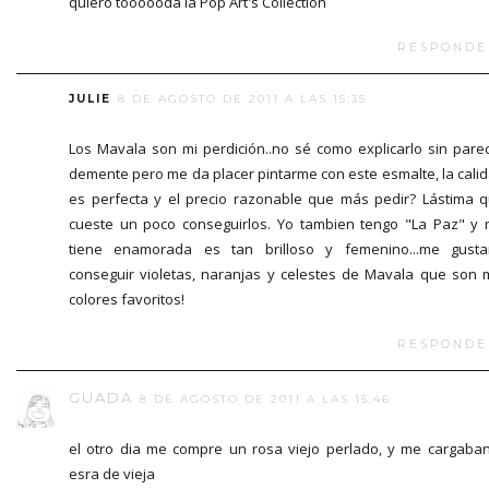
quiero toooooda la Pop Art's Collection
RESPONDE
JULIE
8 DE AGOSTO DE 2011 A LAS 15:35
Los Mavala son mi perdición..no sé como explicarlo sin pare
demente pero me da placer pintarme con este esmalte, la cali
es perfecta y el precio razonable que más pedir? Lástima 
cueste un poco conseguirlos. Yo tambien tengo "La Paz" y
tiene enamorada es tan brilloso y femenino...me gusta
conseguir violetas, naranjas y celestes de Mavala que son 
colores favoritos!
RESPONDE
GUADA
8 DE AGOSTO DE 2011 A LAS 15:46
el otro dia me compre un rosa viejo perlado, y me cargaba
esra de vieja