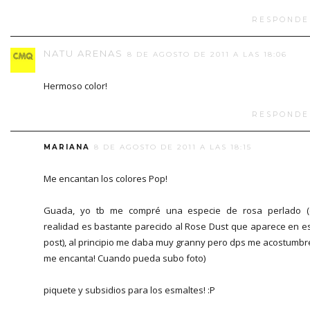
RESPONDE
NATU ARENAS
8 DE AGOSTO DE 2011 A LAS 18:06
Hermoso color!
RESPONDE
MARIANA
8 DE AGOSTO DE 2011 A LAS 18:15
Me encantan los colores Pop!
Guada, yo tb me compré una especie de rosa perlado 
realidad es bastante parecido al Rose Dust que aparece en e
post), al principio me daba muy granny pero dps me acostumbr
me encanta! Cuando pueda subo foto)
piquete y subsidios para los esmaltes! :P