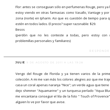
Flor: antes se conseguian sólo en perfumerias Rouge, pero ya 
estoy viendo en otras farmacias como Vasallo, Vantage y por
zona (norte) en Ipharm. Asi que es cuestión de tiempo para 
estén en todos lados. El precio? super razonable: $29.
Besos
(perdón que no les conteste a todas, pero estoy con 
problemillas personales y familiares)
RESPONDE
JULIE
9 DE AGOSTO DE 2011 A LAS 19:28
Vengo del Rouge de Florida y ya tienen varios de la prim
colección. A mi me van más los colores alegres asi que me traj
casa un coral apenas naranja "Nice"; un verde agua que tiene
dejo shimmer "Aquamarine" y un turquesa perlado "Aqua Blu
me encantaria conseguir el lila de la foto " Touch of Provence"
alguien lo ve por favor que avise.