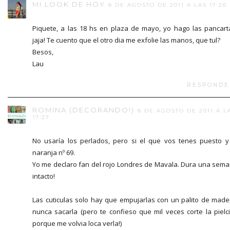
MI LOOK DE HOY
8 DE AGOSTO DE 2011 A LAS 17:20
Piquete, a las 18 hs en plaza de mayo, yo hago las pancart
jaja! Te cuento que el otro dia me exfolie las manos, que tul?
Besos,
Lau
RESPONDE
ROMINA (DECORANDO!)
8 DE AGOSTO DE 2011 A L
17:27
No usaría los perlados, pero si el que vos tenes puesto y
naranja nº 69.
Yo me declaro fan del rojo Londres de Mavala. Dura una sem
intacto!
Las cuticulas solo hay que empujarlas con un palito de made
nunca sacarla (pero te confieso que mil veces corte la pielci
porque me volvia loca verla!)