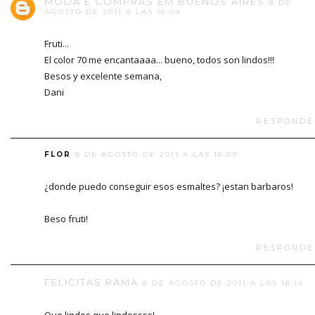
MODA E COMPRAS EM BUENOS AIRES
8 DE
AGOSTO DE 2011 A LAS 16:04
Fruti...
El color 70 me encantaaaa... bueno, todos son lindos!!!
Besos y excelente semana,
Dani
RESPONDE
FLOR
8 DE AGOSTO DE 2011 A LAS 16:09
¿donde puedo conseguir esos esmaltes? ¡estan barbaros!
Beso fruti!
RESPONDE
FELICITAS RAMA
8 DE AGOSTO DE 2011 A LAS 16:14
Que lindos que lindossss!