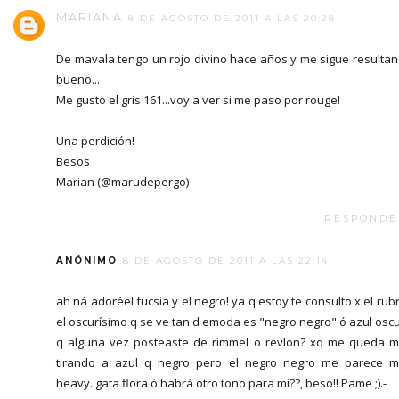
MARIANA
8 DE AGOSTO DE 2011 A LAS 20:28
De mavala tengo un rojo divino hace años y me sigue resulta
bueno...
Me gusto el gris 161...voy a ver si me paso por rouge!
Una perdición!
Besos
Marian (@marudepergo)
RESPONDE
ANÓNIMO
8 DE AGOSTO DE 2011 A LAS 22:14
ah ná adoréel fucsia y el negro! ya q estoy te consulto x el rubr
el oscurísimo q se ve tan d emoda es "negro negro" ó azul osc
q alguna vez posteaste de rimmel o revlon? xq me queda 
tirando a azul q negro pero el negro negro me parece 
heavy..gata flora ó habrá otro tono para mi??, beso!! Pame ;).-