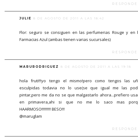
RESPONDE
JULIE
8 DE AGOSTO DE 2011 A LAS 18:42
Flor: seguro se consiguen en las perfumerias Rouge y en 
Farmacias Azul (ambas tienen varias sucursales)
RESPONDE
MARURODRIGUEZ
8 DE AGOSTO DE 2011 A LAS 19:18
hola fruti!!!yo tengo el mismo!pero como tengos las u
esculpidas todavia no lo use(se que igual me las pod
pintar,pero me da no se que malgastarlo ahora...prefiero usa
en primavera,ahi si que no me lo saco mas porq
HAARMOSO!!!!!!!!!! BESO!!!
@maruglam
RESPONDE