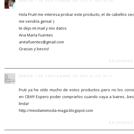
ANITA
1 DE SEPTIEMBRE DE 2011 A LAS 16:29
Hola Fruti! me interesa probar este producto, el de cabellos se
me vendría genial :)
te dejo mi mail y mis datos:
Ana María Fuentes
anitafuentes@gmail.com
Gracias y besos!
RESPONDE
MAGA
1 DE SEPTIEMBRE DE 2011 A LAS 18:17
Fruti ya he oído mucho de estos productos..pero no los cons
en CBA!!! Espero poder comprarlos cuando vaya a baires...be
linda!
http://mividamimoda-maga.blogspot.com
RESPONDE