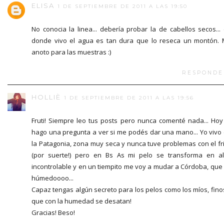
ELISA
1 DE SEPTIEMBRE DE 2011 A LAS 19:50
No conocia la linea... debería probar la de cabellos secos...
donde vivo el agua es tan dura que lo reseca un montón.
anoto para las muestras :)
RESPONDE
HOLLIÈ
1 DE SEPTIEMBRE DE 2011 A LAS 19:56
Fruti! Siempre leo tus posts pero nunca comenté nada... Hoy
hago una pregunta a ver si me podés dar una mano... Yo vivo
la Patagonia, zona muy seca y nunca tuve problemas con el fr
(por suerte!) pero en Bs As mi pelo se transforma en a
incontrolable y en un tiempito me voy a mudar a Córdoba, que
húmedoooo...
Capaz tengas algún secreto para los pelos como los míos, fino
que con la humedad se desatan!
Gracias! Beso!