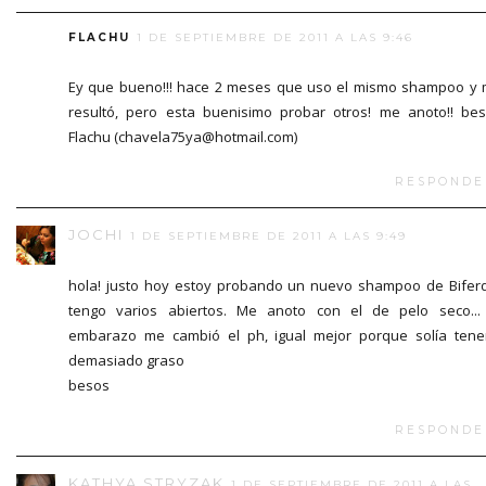
FLACHU
1 DE SEPTIEMBRE DE 2011 A LAS 9:46
Ey que bueno!!! hace 2 meses que uso el mismo shampoo y
resultó, pero esta buenisimo probar otros! me anoto!! be
Flachu (chavela75ya@hotmail.com)
RESPONDE
JOCHI
1 DE SEPTIEMBRE DE 2011 A LAS 9:49
hola! justo hoy estoy probando un nuevo shampoo de Biferdi
tengo varios abiertos. Me anoto con el de pelo seco...
embarazo me cambió el ph, igual mejor porque solía tene
demasiado graso
besos
RESPONDE
KATHYA STRYZAK
1 DE SEPTIEMBRE DE 2011 A LAS