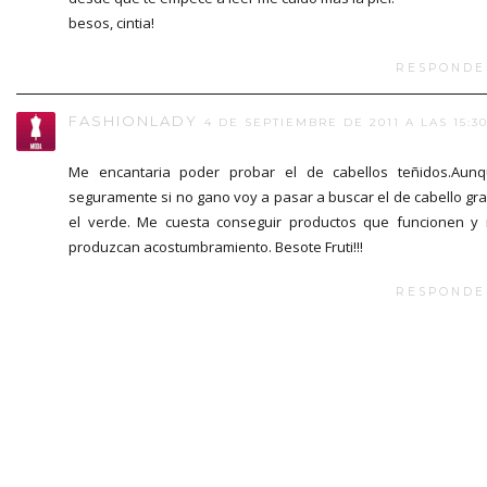
besos, cintia!
RESPONDE
FASHIONLADY
4 DE SEPTIEMBRE DE 2011 A LAS 15:3
Me encantaria poder probar el de cabellos teñidos.Aun
seguramente si no gano voy a pasar a buscar el de cabello gr
el verde. Me cuesta conseguir productos que funcionen y
produzcan acostumbramiento. Besote Fruti!!!
RESPONDE