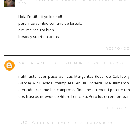
9:50
Hola Frutti!! siii yo lo uso!!!
pero intercambio con uno de loreal...
a mi me resulto bien..
besos y suerte a todas!!
RESPONDE
NATI ALABEL
1 DE SEPTIEMBRE DE 2011 A LAS 9:57
nah! justo ayer pasé por Las Margaritas (local de Cabildo y
García) y vi estos champúes en la vidriera. Me llamaron
atención, casi me los compro! Al final me arrepentí porque te
dos frascos nuevos de Biferdil en casa. Pero los quiero probar!
RESPONDE
LUCILA
1 DE SEPTIEMBRE DE 2011 A LAS 10:59