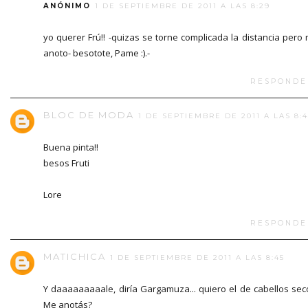
ANÓNIMO
1 DE SEPTIEMBRE DE 2011 A LAS 8:29
yo querer Frú!! -quizas se torne complicada la distancia pero
anoto- besotote, Pame :).-
RESPONDE
BLOC DE MODA
1 DE SEPTIEMBRE DE 2011 A LAS 8:4
Buena pinta!!
besos Fruti
Lore
RESPONDE
MATICHICA
1 DE SEPTIEMBRE DE 2011 A LAS 8:45
Y daaaaaaaaale, diría Gargamuza... quiero el de cabellos sec
Me anotás?