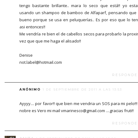
tengo bastante brillante.. mara lo seco que está!! yo est
usando un shampoo de bamboo de Alfaparf, pensando que
bueno porque se usa en peluquerías.. Es por eso que lo te
asi entonces!!
Me vendría re bien el de cabellos secos para probarlo la prox
vez que que me haga el alisado!!
Denise
not.label@hotmail.com
RESPONDE
ANÓNIMO
1 DE SEPTIEMBRE DE 2011 A LAS 13:53
Ayyyy.... por favor!! que bien me vendria un SOS para mi pelo!!!
nobre es Vero mi mail vmarinesco@gmail.com ....gracias fruti!!
RESPONDE