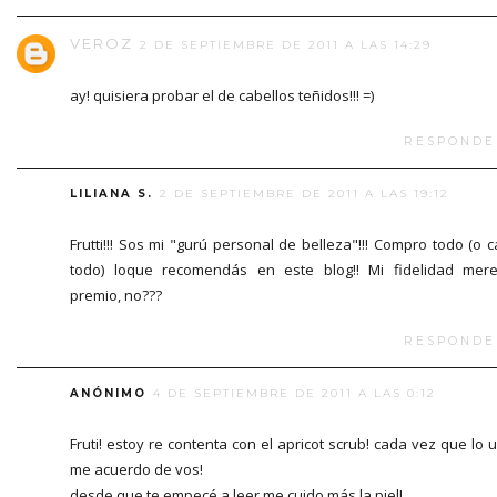
VEROZ
2 DE SEPTIEMBRE DE 2011 A LAS 14:29
ay! quisiera probar el de cabellos teñidos!!! =)
RESPONDE
LILIANA S.
2 DE SEPTIEMBRE DE 2011 A LAS 19:12
Frutti!!! Sos mi "gurú personal de belleza"!!! Compro todo (o c
todo) loque recomendás en este blog!! Mi fidelidad mer
premio, no???
RESPONDE
ANÓNIMO
4 DE SEPTIEMBRE DE 2011 A LAS 0:12
Fruti! estoy re contenta con el apricot scrub! cada vez que lo 
me acuerdo de vos!
desde que te empecé a leer me cuido más la piel!