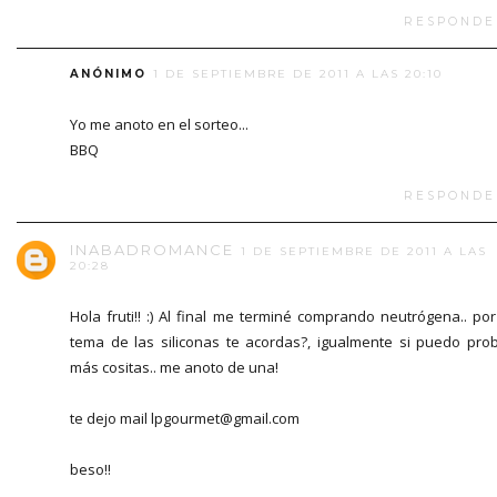
RESPONDE
ANÓNIMO
1 DE SEPTIEMBRE DE 2011 A LAS 20:10
Yo me anoto en el sorteo...
BBQ
RESPONDE
INABADROMANCE
1 DE SEPTIEMBRE DE 2011 A LAS
20:28
Hola fruti!! :) Al final me terminé comprando neutrógena.. por
tema de las siliconas te acordas?, igualmente si puedo pro
más cositas.. me anoto de una!
te dejo mail lpgourmet@gmail.com
beso!!