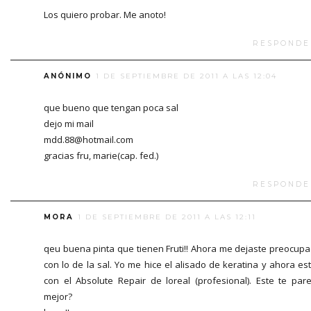
Los quiero probar. Me anoto!
RESPONDE
ANÓNIMO
1 DE SEPTIEMBRE DE 2011 A LAS 12:04
que bueno que tengan poca sal
dejo mi mail
mdd.88@hotmail.com
gracias fru, marie(cap. fed.)
RESPONDE
MORA
1 DE SEPTIEMBRE DE 2011 A LAS 12:11
qeu buena pinta que tienen Fruti!! Ahora me dejaste preocup
con lo de la sal. Yo me hice el alisado de keratina y ahora es
con el Absolute Repair de loreal (profesional). Este te par
mejor?