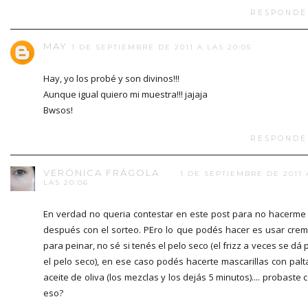
RESPONDE
MAY
1 DE SEPTIEMBRE DE 2011 A LAS 20:05
Hay, yo los probé y son divinos!!!
Aunque igual quiero mi muestra!!! jajaja
Bwsos!
RESPONDE
VERÓNICA FRÁGOLA
1 DE SEPTIEMBRE DE 2011 
LAS 20:06
En verdad no queria contestar en este post para no hacerme 
después con el sorteo. PEro lo que podés hacer es usar cre
para peinar, no sé si tenés el pelo seco (el frizz a veces se dá 
el pelo seco), en ese caso podés hacerte mascarillas con palt
aceite de oliva (los mezclas y los dejás 5 minutos).... probaste 
eso?