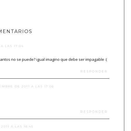
MENTARIOS
A LAS 17:04
tantos no se puede? igual imagino que debe ser impagable :(
RESPONDER
EMBRE DE 2011 A LAS 17:06
RESPONDER
2011 A LAS 18:45