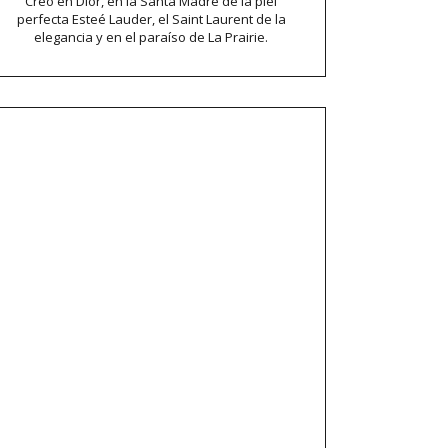
Creo en Dior, en la Santa Madre de la piel
perfecta Esteé Lauder, el Saint Laurent de la
elegancia y en el paraíso de La Prairie.