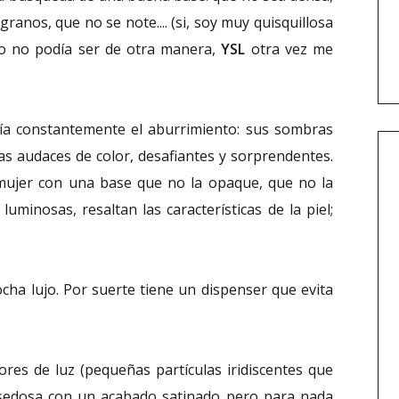
anos, que no se note.... (si, soy muy quisquillosa
mo no podía ser de otra manera,
YSL
otra vez me
ía constantemente el aburrimiento: sus sombras
as audaces de color, desafiantes y sorprendentes.
mujer con una base que no la opaque, que no la
luminosas, resaltan las características de la piel;
cha lujo. Por suerte tiene un dispenser que evita
ores de luz (pequeñas partículas iridiscentes que
y sedosa con un acabado satinado pero para nada