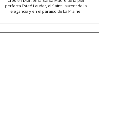
Creo en Dior, en la Santa Madre de la piel
perfecta Esteé Lauder, el Saint Laurent de la
elegancia y en el paraíso de La Prairie.