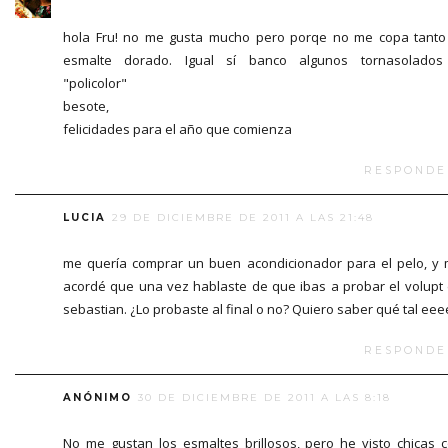
hola Fru! no me gusta mucho pero porqe no me copa tanto
esmalte dorado. Igual sí banco algunos tornasolados
"policolor"
besote,
felicidades para el año que comienza
RESPONDE
LUCIA
29 DE DICIEMBRE DE 2011 A LAS 21:48
me quería comprar un buen acondicionador para el pelo, y
acordé que una vez hablaste de que ibas a probar el volupt
sebastian. ¿Lo probaste al final o no? Quiero saber qué tal eee
RESPONDE
ANÓNIMO
30 DE DICIEMBRE DE 2011 A LAS 8:18
No me gustan los esmaltes brillosos, pero he visto chicas 