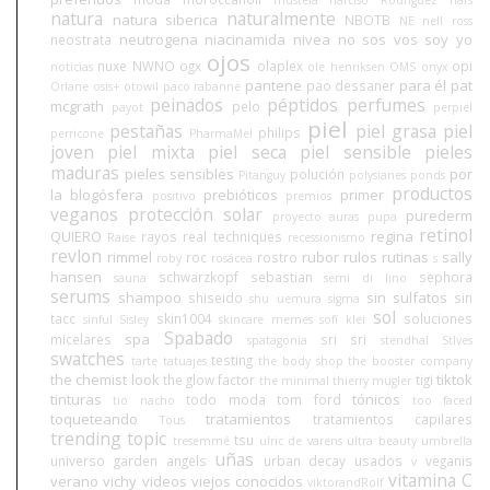
mustela
narciso Rodriguez
nars
natura
naturalmente
natura siberica
NBOTB
NE
nell ross
neutrogena
niacinamida
nivea
no sos vos soy yo
neostrata
ojos
nuxe
NWNO
ogx
olaplex
opi
noticias
ole henriksen
OMS
onyx
pantene
para él
pat
pao dessaner
Orlane
osis+
otowil
paco rabanne
peinados
péptidos
perfumes
mcgrath
pelo
payot
perpiel
piel
pestañas
piel grasa
piel
philips
perricone
PharmaMel
joven
piel mixta
piel seca
piel sensible
pieles
maduras
pieles sensibles
por
polución
Pitanguy
polysianes
ponds
productos
la blogósfera
prebióticos
primer
positivo
premios
veganos
protección solar
purederm
proyecto auras
pupa
retinol
QUIERO
regina
rayos
real techniques
Raise
recessionismo
revlon
rimmel
rubor
rulos
rutinas
sally
roc
rostro
roby
rosácea
s
hansen
schwarzkopf
sebastian
sephora
sauna
semi di lino
serums
shampoo
sin sulfatos
shiseido
sin
shu uemura
sigma
sol
tacc
skin1004
soluciones
sinful
Sisley
skincare memes
sofí klei
Spabado
spa
micelares
sri sri
spatagonia
stendhal
StIves
swatches
testing
tarte
tatuajes
the body shop
the booster company
the chemist look
tiktok
the glow factor
tigi
the minimal
thierry mugler
tinturas
tónicos
todo moda
tom ford
tio nacho
too faced
toqueteando
tratamientos
tratamientos capilares
Tous
trending topic
tsu
tresemmé
ulric de varens
ultra beauty
umbrella
uñas
universo garden angels
urban decay
usados
veganis
v
vitamina C
verano
vichy
videos
viejos conocidos
viktorandRolf