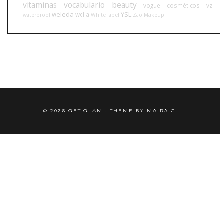
vitaminas
vocabulario beauty
vogue cosméticos
vz
weleda
YSL
wella
waterproof
White label
Zao Makeup
©
2026
GET GLAM
• THEME BY
MAIRA G.