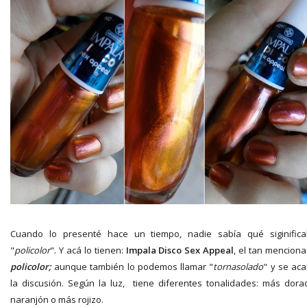
Cuando lo presenté hace un tiempo, nadie sabía qué siginific
"
policolor
". Y acá lo tienen:
Impala
Disco Sex Appeal
, el tan mencion
policolor;
aunque también lo podemos llamar "
tornasolado
" y se ac
la discusión. Según la luz, tiene diferentes tonalidades: más dora
naranjón o más rojizo.