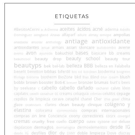
ETIQUETAS
aceites
ácidos
acné
#BesitoACerini
aderma
a
A-Derma
Adolfo
ampollas
alfaparf
Domínguez
aengland
Ahava
allure
almay
amope
antiage
antioxidante
anastasia
ansolar
anthology
antioxidantes
asian skincare
avene
armani
anua
autobombo
avon
bases
bakuchiol
bb creams
basicare
aveno
ayurvida
beauty school
beauty drop
beauty tour
beauticool
beautyps
belleza BBB
bek
bel-lab
belleza en Falabella
biblias
benefit
benetton
biferdil
bioderma
bio oil
bioclean
biogreen
blush
biotherm
BioZone
bkd
Blind
Biolage
bioterra
Blas
blur cream
bobbi brown
booster
Boti-K
bronzer
brumas
burt's bees
breuer
cabello
cabello dañado
by seelvana
calvin klein
c
cacharel
cepage
capilatis
cc creams
celiaquía
celulitis
cavalli
caviahue
celimax
cepillos de limpieza
cerave
cetaphil
chanel
Cher
china
chia graal
colágeno y
clean beauty
clinique
glaze
clarins
cicatricure.
elastina
compras internacionales
colorama
commonlabs
compras on line
coony
correctores
Conciencia
cosrx
covergirl
cremas
cuerpo
cruelty free
cuello
cutex
cyzone
deluxe
ddf
desde IG
dermaglos
depilacion
dermoelementos
dermalogica
dior
desfiles
diy
doble limpieza
Dove
ducray
desde IG.
DKNY