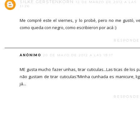
SILKE GERSTENKORN
12 DE MARZO DE 2012 A LAS
11:26
Me compré este el viernes, y lo probé, pero no me gustó, v
como queda con negro, como escribieron por acá :)
RESPONDE
ANÓNIMO
20 DE MAYO DE 2012 A LAS 19:17
ME gusta mucho fazer unhas, tirar cuticulas...Las ticas de los p
não gustam de tirar cuticulas?Minha cunhada es manicure, li
já...
RESPONDE