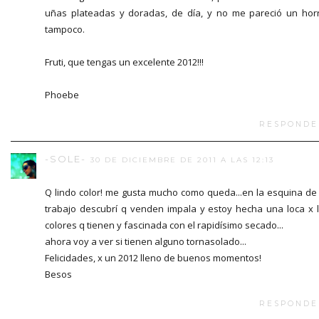
uñas plateadas y doradas, de día, y no me pareció un hor
tampoco.
Fruti, que tengas un excelente 2012!!!
Phoebe
RESPONDE
-SOLE-
30 DE DICIEMBRE DE 2011 A LAS 12:13
Q lindo color! me gusta mucho como queda...en la esquina de
trabajo descubrí q venden impala y estoy hecha una loca x 
colores q tienen y fascinada con el rapidísimo secado...
ahora voy a ver si tienen alguno tornasolado...
Felicidades, x un 2012 lleno de buenos momentos!
Besos
RESPONDE