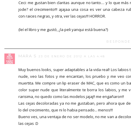
Ceci: me gustan bien claritas aunque no tanto.... y lo que más
jode? el crecimiento!!! ajajaa una cosa es ver una cabeza ru
con raices negras, y otra, ver las cejas!!! HORROR.
(leí el libro y me gustó, ¿la peli yanqui está buena?)
RESPONDE
MARA S
23 DE ENERO DE 2012 A LAS 4:48
Muy buenos looks, super adaptables a la vida real! Los labios 
nude, veo las fotos y me encantan, los pruebo y me veo c
muertita. Me compre un lip eraser de MAC, que es como un b
color super nude que literalmente te borra los labios, y me 
rarisima, no quedo como las modelos jajaj!! me engañaron!!
Las cejas decoloradas ya no me gustaban, pero ahora que de
lo del crecimiento, que ni lo habia pensado... menos!!!
Bueno ves, una ventaja de no ser modelo, no me van a decolo
las cejas :D