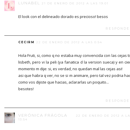
LUNABEL
21 DE ENERO DE 2012 A LAS 19:01
El look con el delineado dorado es precioso! besos
RESPONDE
CECIRM
22 DE ENERO DE 2012 A LAS 0:54
Hola Fruti, si, como q no estaba muy convencida con las cejas t
lisbeth, pero vi la peli (ya fanatica d la version sueca) y en cie
momento m dije: si, es verdad, no quedan mal las cejas asi!
asi que habra q ver, no se si m animare, pero tal vez podria ha
como vos dijiste que hacias, aclararlas un poquito...
besotes!
RESPONDE
VERÓNICA FRÁGOLA
22 DE ENERO DE 2012 A L
13:54