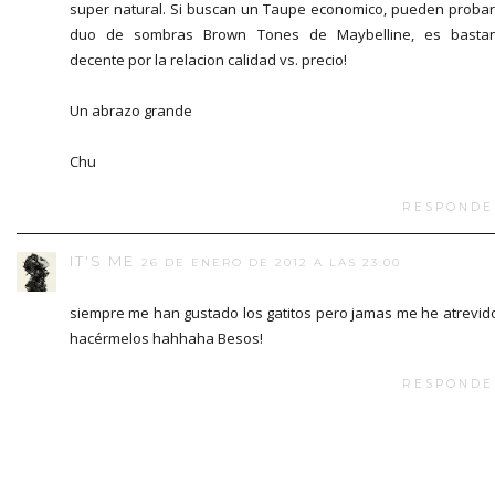
super natural. Si buscan un Taupe economico, pueden probar
duo de sombras Brown Tones de Maybelline, es bastan
decente por la relacion calidad vs. precio!
Un abrazo grande
Chu
RESPONDE
IT'S ME
26 DE ENERO DE 2012 A LAS 23:00
siempre me han gustado los gatitos pero jamas me he atrevid
hacérmelos hahhaha Besos!
RESPONDE