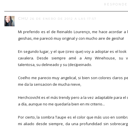
RESPONDE
CHU
26 DE ENERO DE 2012 A LAS 17:57
Mi preferido es el de Reinaldo Lourenço, me hace acordar a 
geishas, me pareció muy original y con mucho aire de geisha!
En segundo lugar, y el que (creo que) voy a adoptar es el look
cavalera. Desde siempre amé a Amy Winehouse, su v
talentosa, su delineado y su (des)peinado.
Coelho me parecio muy angelical, si bien son colores claros p
me da la sensacion de mucha nieve,
Herchcovicht es el más trendy pero a la vez adaptable para el 
a día, aunque no me quedaría bien en mi criterio...
Por cierto, la sombra Taupe es el color que más uso en sombr
mi aliado desde siempre, da una profundidad sin sobrecarg