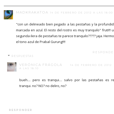
MADKRAKATOA
14 DE FEBRERO DE 2012 A LAS 18:00
"con un delineado bien pegado a las pestañas y la profundi
marcada en azul. El resto del rostro es muy tranquilo" fruti!!! 
segunda ilera de pestañas te parece tranquilo????? jaja. Herm
el tono azul de Prabal Gurung!!!!
RESPONDE
RESPUESTAS
VERÓNICA FRÁGOLA
14 DE FEBRERO DE 2012
A LAS 18:10
bueh.... pero es tranqui.... salvo por las pestañas es r
tranqui. no? NO? no deliro, no?
RESPONDER