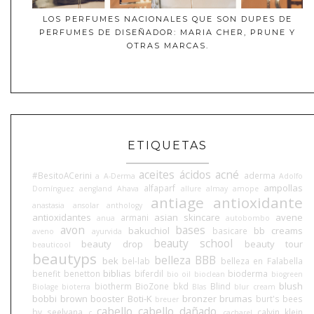
LOS PERFUMES NACIONALES QUE SON DUPES DE
PERFUMES DE DISEÑADOR: MARIA CHER, PRUNE Y
OTRAS MARCAS.
ETIQUETAS
aceites
ácidos
acné
#BesitoACerini
aderma
a
A-Derma
Adolfo
ampollas
alfaparf
Domínguez
aengland
Ahava
allure
almay
amope
antiage
antioxidante
anastasia
ansolar
anthology
antioxidantes
asian skincare
avene
armani
anua
autobombo
avon
bases
bakuchiol
bb creams
basicare
aveno
ayurvida
beauty school
beauty drop
beauty tour
beauticool
beautyps
belleza BBB
bek
bel-lab
belleza en Falabella
biblias
benefit
benetton
biferdil
bioderma
bio oil
bioclean
biogreen
blush
biotherm
BioZone
bkd
Blind
Biolage
bioterra
Blas
blur cream
bobbi brown
booster
Boti-K
bronzer
brumas
burt's bees
breuer
cabello
cabello dañado
by seelvana
calvin klein
c
cacharel