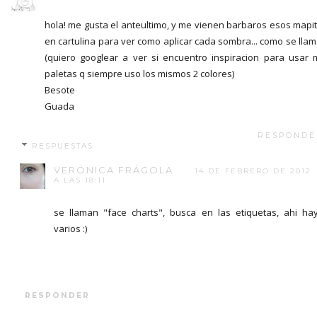
hola! me gusta el anteultimo, y me vienen barbaros esos mapi
en cartulina para ver como aplicar cada sombra... como se lla
(quiero googlear a ver si encuentro inspiracion para usar 
paletas q siempre uso los mismos 2 colores)
Besote
Guada
RESPONDE
RESPUESTAS
VERÓNICA FRÁGOLA
14 DE FEBRERO DE 2012
A LAS 18:11
se llaman "face charts", busca en las etiquetas, ahi ha
varios :)
RESPONDER