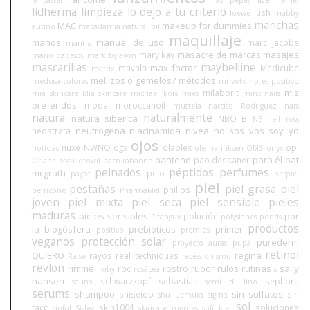
lancaster
las pepas
lemel
lidherma
limpieza
lo dejo a tu criterio
lush
loewe
mabby
manchas
MAC
makeup for dummies
autino
macadamia natural oil
maquillaje
manos
manual de uso
marc jacobs
mantra
masacre de marcas
masajes
mary kay
mario badescu
mark by avon
mascarillas
maybelline
max factor
mavala
Medicube
matrix
mellizos o gemelos?
métodos
medusa colores
mi voto no es positivo
mis
milaborit
mia skincare
Mía skincare
michael kors
mies
minx nails
preferidos
moda
moroccanoil
mustela
narciso Rodriguez
nars
natura
naturalmente
natura siberica
NBOTB
NE
nell ross
neutrogena
niacinamida
nivea
no sos vos soy yo
neostrata
ojos
nuxe
NWNO
ogx
olaplex
opi
noticias
ole henriksen
OMS
onyx
pantene
para él
pat
pao dessaner
Orlane
osis+
otowil
paco rabanne
peinados
péptidos
perfumes
mcgrath
pelo
payot
perpiel
piel
pestañas
piel grasa
piel
philips
perricone
PharmaMel
joven
piel mixta
piel seca
piel sensible
pieles
maduras
pieles sensibles
por
polución
Pitanguy
polysianes
ponds
productos
la blogósfera
prebióticos
primer
positivo
premios
veganos
protección solar
purederm
proyecto auras
pupa
retinol
QUIERO
regina
rayos
real techniques
Raise
recessionismo
revlon
rimmel
rubor
rulos
rutinas
sally
roc
rostro
roby
rosácea
s
hansen
schwarzkopf
sebastian
sephora
sauna
semi di lino
serums
shampoo
sin sulfatos
shiseido
sin
shu uemura
sigma
sol
tacc
skin1004
soluciones
sinful
Sisley
skincare memes
sofí klei