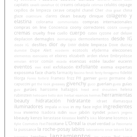
cepage
capilatis
cc creams
celiaquía
celulitis
cavalli
caviahue
celimax
cepillos de limpieza
cerave
cetaphil
chanel
Cher
china
chia graal
colágeno y
clean beauty
clinique
glaze
clarins
cicatricure.
elastina
compras internacionales
colorama
commonlabs
compras on line
coony
correctores
Conciencia
cosrx
covergirl
cremas
cuerpo
cruelty free
cuello
cutex
cyzone
deluxe
ddf
desde IG
dermaglos
depilacion
dermoelementos
dermalogica
dior
desfiles
diy
doble limpieza
Dove
ducray
desde IG.
DKNY
elecciones
Dupe Alert
ecotools
efyderma
dumitié
ecoderm
elixires
elizabeth arden
elvive
Embryolisse
elementos esenciales
elf
esencias
estée lauder
eucerin
error común
emolan
escada
eventos
exfoliante
exfoliación
eximia
expertas
exel
ewe
exposoma
face charts
farmacity
fidelité
fascino
fendi
fenty
ferragamo
FYI
garnier
filorga
Framesi
frizz
germaine de
Foreo
forlle'd
gentil
givenchy
guerlain
guías
capuccini
get the look
giveaway
gucci
guess
gurúes
hairssime
hallazgos
helena
guiv
head and shoulders
herramientas
rubinstein
heliocare
hello skin
herbal essences
hermes
beauty
hidratación
hidratante
idraet
illamasqua
iluminadores
ingredientes
in my face
impala
inglot
in love
invierno
isdin
jabón syndet
Isadora
Inoa
issue
jactan's
jergens
kbeauty
kenzo
kiehl's
klorane
kerastase
kosmos
Kérastase
kiko
kr
L'Oreal
l'occitane
la cruel verdad
Kylie Cosmetics
l'bel
La Pasionaria
la roche-posay
labios
la puissance
laca
laboratorio once
laborit
lanzamientos
lancôme
lbel