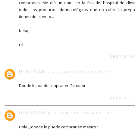
comprarlas. Me dió un dato, en la fcia del hospital de clíni
todos los productos dermatológicos que no cubre la prep
tienen descuento...
beso,
nil
RESPONDE
UNKNOWN
2 DE JUNIO DE 2019 A LAS 1:47
Donde lo puedo conprar en Ecuador
RESPONDE
UNKNOWN
16 DE ABRIL DE 2021 A LAS 10:33
Hola, ¿dónde lo puedo comprar en méxico?