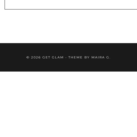
©
2026
GET GLAM
• THEME BY
MAIRA G.