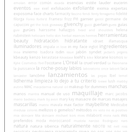
esencias
estée lauder
eucerin
error común
emolan
escada
eventos
exfoliante
exfoliación
eximia
expertas
exel
ewe
exposoma
face charts
farmacity
fidelité
fascino
fendi
fenty
ferragamo
FYI
garnier
filorga
Framesi
frizz
germaine de
Foreo
forlle'd
gentil
givenchy
guerlain
guías
capuccini
get the look
giveaway
gucci
guess
gurúes
hairssime
hallazgos
helena
guiv
head and shoulders
herramientas
rubinstein
heliocare
hello skin
herbal essences
hermes
beauty
hidratación
hidratante
idraet
illamasqua
iluminadores
ingredientes
in my face
impala
inglot
in love
invierno
isdin
jabón syndet
Isadora
Inoa
issue
jactan's
jergens
kbeauty
kenzo
kiehl's
klorane
kerastase
kosmos
Kérastase
kiko
kr
L'Oreal
l'occitane
la cruel verdad
Kylie Cosmetics
l'bel
La Pasionaria
la roche-posay
labios
la puissance
laca
laboratorio once
laborit
lanzamientos
lancôme
lbel
lancaster
las pepas
lemel
lidherma
limpieza
lo dejo a tu criterio
lush
loewe
mabby
manchas
MAC
makeup for dummies
autino
macadamia natural oil
maquillaje
manos
manual de uso
marc jacobs
mantra
masacre de marcas
masajes
mary kay
mario badescu
mark by avon
mascarillas
maybelline
max factor
mavala
Medicube
matrix
mellizos o gemelos?
métodos
medusa colores
mi voto no es positivo
mis
milaborit
mia skincare
Mía skincare
michael kors
mies
minx nails
preferidos
moda
moroccanoil
mustela
narciso Rodriguez
nars
natura
naturalmente
natura siberica
NBOTB
NE
nell ross
neutrogena
niacinamida
nivea
no sos vos soy yo
neostrata