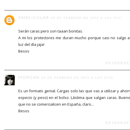
JIMELICULAR
23 DE FEBRERO DE 2012 A LAS 10:21
Serán caras pero son taaan bonitas.
A mi los protectores me duran mucho porque casi no salgo a
luz del día jaja!
Besos
RESPONDE
MORGAN
23 DE FEBRERO DE 2012 A LAS 10:52
Es un formato genial. Cargas solo las que vas a utilizar y ahor
especio (y peso) en el bolso. Lástima que salgan caras. Bueno
que no se comercialicen en España, claro...
Besos
RESPONDE