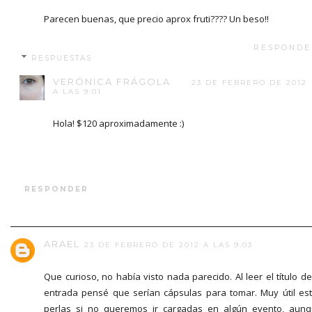
Parecen buenas, que precio aprox fruti???? Un beso!!
RESPONDE
RESPUESTAS
VERÓNICA FRÁGOLA
23 DE FEBRERO DE 2012
A LAS 9:01
Hola! $120 aproximadamente :)
RESPONDER
ARAEL
23 DE FEBRERO DE 2012 A LAS 9:03
Que curioso, no había visto nada parecido. Al leer el título de
entrada pensé que serían cápsulas para tomar. Muy útil es
perlas si no queremos ir cargadas en algún evento, aun