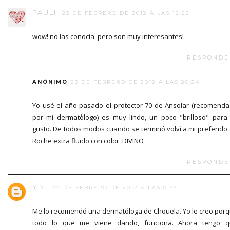
PAULII
23 DE FEBRERO DE 2012 A LAS 12:22
wow! no las conocia, pero son muy interesantes!
RESPONDE
ANÓNIMO
23 DE FEBRERO DE 2012 A LAS 20:24
Yo usé el año pasado el protector 70 de Ansolar (recomend
por mi dermatòlogo) es muy lindo, un poco "brilloso" para
gusto. De todos modos cuando se terminó volví a mi preferido:
Roche extra fluido con color. DIVINO
RESPONDE
YBF
24 DE FEBRERO DE 2012 A LAS 0:24
Me lo recomendó una dermatóloga de Chouela. Yo le creo por
todo lo que me viene dando, funciona. Ahora tengo q