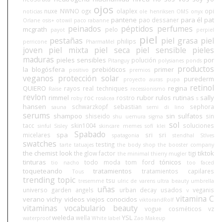
ojos
nuxe
NWNO
ogx
olaplex
opi
noticias
ole henriksen
OMS
onyx
pantene
para él
pat
pao dessaner
Orlane
osis+
otowil
paco rabanne
peinados
péptidos
perfumes
mcgrath
pelo
payot
perpiel
piel
pestañas
piel grasa
piel
philips
perricone
PharmaMel
joven
piel mixta
piel seca
piel sensible
pieles
maduras
pieles sensibles
por
polución
Pitanguy
polysianes
ponds
productos
la blogósfera
prebióticos
primer
positivo
premios
veganos
protección solar
purederm
proyecto auras
pupa
retinol
QUIERO
regina
rayos
real techniques
Raise
recessionismo
revlon
rimmel
rubor
rulos
rutinas
sally
roc
rostro
roby
rosácea
s
hansen
schwarzkopf
sebastian
sephora
sauna
semi di lino
serums
shampoo
sin sulfatos
shiseido
sin
shu uemura
sigma
sol
tacc
skin1004
soluciones
sinful
Sisley
skincare memes
sofí klei
Spabado
spa
micelares
sri sri
spatagonia
stendhal
StIves
swatches
testing
tarte
tatuajes
the body shop
the booster company
the chemist look
tiktok
the glow factor
tigi
the minimal
thierry mugler
tinturas
tónicos
todo moda
tom ford
tio nacho
too faced
toqueteando
tratamientos
tratamientos capilares
Tous
trending topic
tsu
tresemmé
ulric de varens
ultra beauty
umbrella
uñas
universo garden angels
urban decay
usados
veganis
v
vitamina C
verano
vichy
videos
viejos conocidos
viktorandRolf
vitaminas
vocabulario beauty
vogue cosméticos
vz
weleda
YSL
wella
waterproof
White label
Zao Makeup