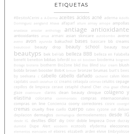
ETIQUETAS
aceites
ácidos
acné
#BesitoACerini
aderma
a
A-Derma
Adolfo
ampollas
alfaparf
Domínguez
aengland
Ahava
allure
almay
amope
antiage
antioxidante
anastasia
ansolar
anthology
antioxidantes
asian skincare
avene
armani
anua
autobombo
avon
bases
bakuchiol
bb creams
basicare
aveno
ayurvida
beauty school
beauty drop
beauty tour
beauticool
beautyps
belleza BBB
bek
bel-lab
belleza en Falabella
biblias
benefit
benetton
biferdil
bioderma
bio oil
bioclean
biogreen
blush
biotherm
BioZone
bkd
Blind
Biolage
bioterra
Blas
blur cream
bobbi brown
booster
Boti-K
bronzer
brumas
burt's bees
breuer
cabello
cabello dañado
by seelvana
calvin klein
c
cacharel
cepage
capilatis
cc creams
celiaquía
celulitis
cavalli
caviahue
celimax
cepillos de limpieza
cerave
cetaphil
chanel
Cher
china
chia graal
colágeno y
clean beauty
clinique
glaze
clarins
cicatricure.
elastina
compras internacionales
colorama
commonlabs
compras on line
coony
correctores
Conciencia
cosrx
covergirl
cremas
cuerpo
cruelty free
cuello
cutex
cyzone
deluxe
ddf
desde IG
dermaglos
depilacion
dermoelementos
dermalogica
dior
desfiles
diy
doble limpieza
Dove
ducray
desde IG.
DKNY
elecciones
Dupe Alert
ecotools
efyderma
dumitié
ecoderm
elixires
elizabeth arden
elvive
Embryolisse
elementos esenciales
elf