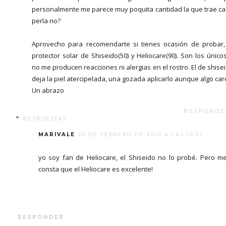
personalmente me parece muy poquita cantidad la que trae c
perla no?
Aprovecho para recomendarte si tienes ocasión de probar,
protector solar de Shiseido(50) y Heliocare(90). Son los único
no me producen reacciones ni alergias en el rostro. El de shise
deja la piel atercipelada, una gozada aplicarlo aunque algo car
Un abrazo
RESPONDE
RESPUESTAS
MARIVALE
25 DE FEBRERO DE 2012 A LAS 14:57
yo soy fan de Heliocare, el Shiseido no lo probé. Pero m
consta que el Heliocare es excelente!
RESPONDER