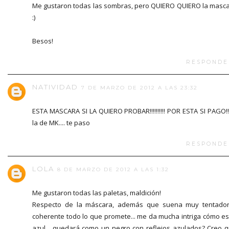
Me gustaron todas las sombras, pero QUIERO QUIERO la masc
:)
Besos!
RESPONDE
NATIVIDAD
7 DE MARZO DE 2012 A LAS 23:32
ESTA MASCARA SI LA QUIERO PROBAR!!!!!!!!!! POR ESTA SI PAGO!!!!
la de MK.... te paso
RESPONDE
LOLA
8 DE MARZO DE 2012 A LAS 1:32
Me gustaron todas las paletas, maldición!
Respecto de la máscara, además que suena muy tentado
coherente todo lo que promete... me da mucha intriga cómo es
azul... quedará como un negro con reflejos azulados? Creo 