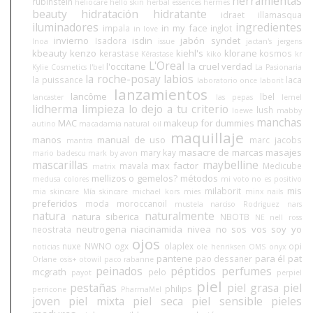
herramientas
rubinstein
heliocare
hello skin
herbal essences
hermes
beauty
hidratación
hidratante
idraet
illamasqua
iluminadores
ingredientes
in my face
impala
inglot
in love
invierno
isdin
jabón syndet
Isadora
Inoa
issue
jactan's
jergens
kbeauty
kenzo
kiehl's
klorane
kerastase
kosmos
Kérastase
kiko
kr
L'Oreal
l'occitane
la cruel verdad
Kylie Cosmetics
l'bel
La Pasionaria
la roche-posay
labios
la puissance
laca
laboratorio once
laborit
lanzamientos
lancôme
lbel
lancaster
las pepas
lemel
lidherma
limpieza
lo dejo a tu criterio
lush
loewe
mabby
manchas
MAC
makeup for dummies
autino
macadamia natural oil
maquillaje
manos
manual de uso
marc jacobs
mantra
masacre de marcas
masajes
mary kay
mario badescu
mark by avon
mascarillas
maybelline
max factor
mavala
Medicube
matrix
mellizos o gemelos?
métodos
medusa colores
mi voto no es positivo
mis
milaborit
mia skincare
Mía skincare
michael kors
mies
minx nails
preferidos
moda
moroccanoil
mustela
narciso Rodriguez
nars
natura
naturalmente
natura siberica
NBOTB
NE
nell ross
neutrogena
niacinamida
nivea
no sos vos soy yo
neostrata
ojos
nuxe
NWNO
ogx
olaplex
opi
noticias
ole henriksen
OMS
onyx
pantene
para él
pat
pao dessaner
Orlane
osis+
otowil
paco rabanne
peinados
péptidos
perfumes
mcgrath
pelo
payot
perpiel
piel
pestañas
piel grasa
piel
philips
perricone
PharmaMel
joven
piel mixta
piel seca
piel sensible
pieles