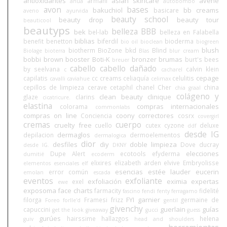
antioxidantes
asian skincare
avene
armani
anua
autobombo
avon
bases
bakuchiol
bb creams
basicare
aveno
ayurvida
beauty school
beauty drop
beauty tour
beauticool
beautyps
belleza BBB
bek
bel-lab
belleza en Falabella
biblias
benefit
benetton
biferdil
bioderma
bio oil
bioclean
biogreen
blush
biotherm
BioZone
bkd
Blind
Biolage
bioterra
Blas
blur cream
bobbi brown
booster
Boti-K
bronzer
brumas
burt's bees
breuer
cabello
cabello dañado
by seelvana
calvin klein
c
cacharel
cepage
capilatis
cc creams
celiaquía
celulitis
cavalli
caviahue
celimax
cepillos de limpieza
cerave
cetaphil
chanel
Cher
china
chia graal
colágeno y
clean beauty
clinique
glaze
clarins
cicatricure.
elastina
compras internacionales
colorama
commonlabs
compras on line
coony
correctores
Conciencia
cosrx
covergirl
cremas
cuerpo
cruelty free
cuello
cutex
cyzone
deluxe
ddf
desde IG
dermaglos
depilacion
dermoelementos
dermalogica
dior
desfiles
diy
doble limpieza
Dove
ducray
desde IG.
DKNY
elecciones
Dupe Alert
ecotools
efyderma
dumitié
ecoderm
elixires
elizabeth arden
elvive
Embryolisse
elementos esenciales
elf
esencias
estée lauder
eucerin
error común
emolan
escada
eventos
exfoliante
exfoliación
eximia
expertas
exel
ewe
exposoma
face charts
farmacity
fidelité
fascino
fendi
fenty
ferragamo
FYI
garnier
filorga
Framesi
frizz
germaine de
Foreo
forlle'd
gentil
givenchy
guerlain
guías
capuccini
get the look
giveaway
gucci
guess
gurúes
hairssime
hallazgos
helena
guiv
head and shoulders