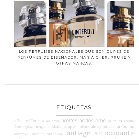
LOS PERFUMES NACIONALES QUE SON DUPES DE
PERFUMES DE DISEÑADOR: MARIA CHER, PRUNE Y
OTRAS MARCAS.
ETIQUETAS
aceites
ácidos
acné
#BesitoACerini
aderma
a
A-Derma
Adolfo
ampollas
alfaparf
Domínguez
aengland
Ahava
allure
almay
amope
antiage
antioxidante
anastasia
ansolar
anthology