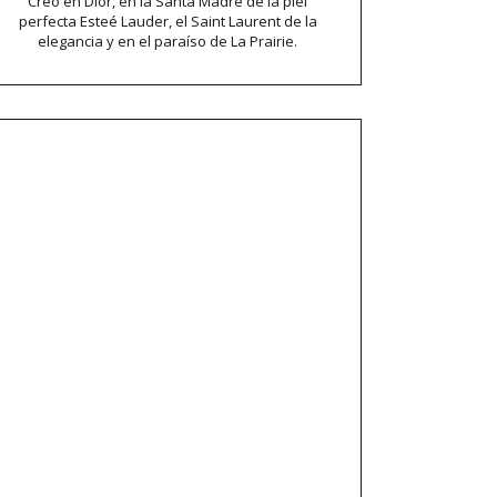
Creo en Dior, en la Santa Madre de la piel
perfecta Esteé Lauder, el Saint Laurent de la
elegancia y en el paraíso de La Prairie.