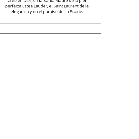
Creo en Dior, en la Santa Madre de la piel
perfecta Esteé Lauder, el Saint Laurent de la
elegancia y en el paraíso de La Prairie.