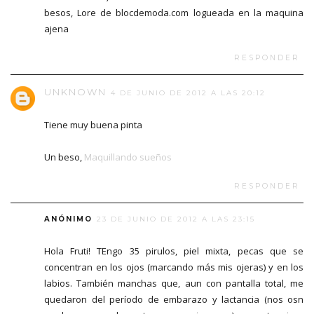
besos, Lore de blocdemoda.com logueada en la maquina
ajena
RESPONDER
UNKNOWN
4 DE JUNIO DE 2012 A LAS 20:12
Tiene muy buena pinta
Un beso,
Maquillando sueños
RESPONDER
ANÓNIMO
23 DE JUNIO DE 2012 A LAS 23:15
Hola Fruti! TEngo 35 pirulos, piel mixta, pecas que se
concentran en los ojos (marcando más mis ojeras) y en los
labios. También manchas que, aun con pantalla total, me
quedaron del período de embarazo y lactancia (nos osn