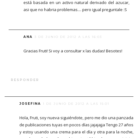
está basada en un activo natural derivado del azucar,
asi que no habria problemas.... pero igual preguntale :S
ANA
3 DE JUNIO DE 2012 A LAS 16:03
Gracias Fruti! Si voy a consultar x las dudas! Besotes!
RESPONDER
JOSEFINA
1 DE JUNIO DE 2012 A LAS 15:01
Hola, Fruti, soy nueva siguiéndote, pero me dio una panzada
de publicaciones tuyas en pocos días jajajajja Tengo 27 años
y estoy usando una crema para el día y otra para la noche,