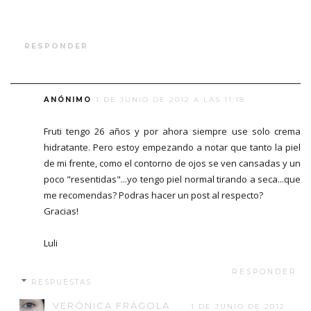
RESPONDER
ANÓNIMO
1 DE JUNIO DE 2012 A LAS 11:18
Fruti tengo 26 años y por ahora siempre use solo crema
hidratante. Pero estoy empezando a notar que tanto la piel
de mi frente, como el contorno de ojos se ven cansadas y un
poco "resentidas"...yo tengo piel normal tirando a seca...que
me recomendas? Podras hacer un post al respecto?
Gracias!
Luli
RESPONDER
RESPUESTAS
VERÓNICA FRÁGOLA
1 DE JUNIO DE 2012