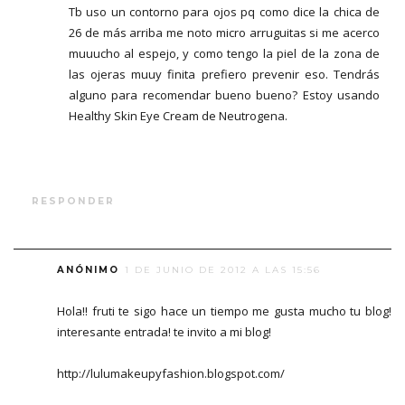
Tb uso un contorno para ojos pq como dice la chica de
26 de más arriba me noto micro arruguitas si me acerco
muuucho al espejo, y como tengo la piel de la zona de
las ojeras muuy finita prefiero prevenir eso. Tendrás
alguno para recomendar bueno bueno? Estoy usando
Healthy Skin Eye Cream de Neutrogena.
RESPONDER
ANÓNIMO
1 DE JUNIO DE 2012 A LAS 15:56
Hola!! fruti te sigo hace un tiempo me gusta mucho tu blog!
interesante entrada! te invito a mi blog!
http://lulumakeupyfashion.blogspot.com/