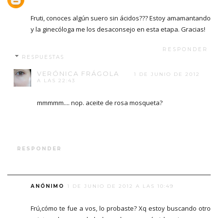
Fruti, conoces algún suero sin ácidos??? Estoy amamantando
y la ginecóloga me los desaconsejo en esta etapa. Gracias!
RESPONDER
RESPUESTAS
VERÓNICA FRÁGOLA
1 DE JUNIO DE 2012
A LAS 22:43
mmmmm.... nop. aceite de rosa mosqueta?
RESPONDER
ANÓNIMO
1 DE JUNIO DE 2012 A LAS 10:49
Frú,cómo te fue a vos, lo probaste? Xq estoy buscando otro