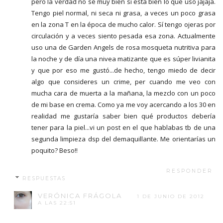
pero la verdad no sé muy bien si está bien lo que uso jajaja.
Tengo piel normal, ni seca ni grasa, a veces un poco grasa
en la zona T en la época de mucho calor. Sí tengo ojeras por
circulación y a veces siento pesada esa zona. Actualmente
uso una de Garden Angels de rosa mosqueta nutritiva para
la noche y de día una nivea matizante que es súper livianita
y que por eso me gustó...de hecho, tengo miedo de decir
algo que consideres un crime, per cuando me veo con
mucha cara de muerta a la mañana, la mezclo con un poco
de mi base en crema. Como ya me voy acercando a los 30 en
realidad me gustaría saber bien qué productos debería
tener para la piel...vi un post en el que hablabas tb de una
segunda limpieza dsp del demaquillante. Me orientarías un
poquito? Beso!!
RESPONDER
RESPUESTAS
VERÓNICA FRÁGOLA
1 DE JUNIO DE 2012
A LAS 22:51