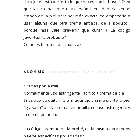
Hola Jose! está perfecto lo que haces con la base!!! Creo
que las cremas que usas están bien, debería ver el
estado de la piel para ser más exacta. Yo empezaría a
usar alguna que otra crema antiage, de a poquito...
porque más vale prevenir que curar ;). La código
juventud, la probaste?
Como es tu rutina de limpieza?
ANÓNIMO
2 DE JUNIO DE 2012 A LAS 15:23
Gracias por la rta!!
Normalmente uso astringente + tonico + crema de dia
Si es dsp de quitarme el maquillaje y si me siento la piel
"grasosa" por la crema demaquillante, uso astringente y
la crema de noche
La código juventud no la probé, es la misma para todos
o tiene específicas por edades?