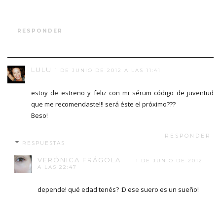
RESPONDER
LULU
1 DE JUNIO DE 2012 A LAS 11:41
estoy de estreno y feliz con mi sérum código de juventud
que me recomendaste!!! será éste el próximo???
Beso!
RESPONDER
RESPUESTAS
VERÓNICA FRÁGOLA
1 DE JUNIO DE 2012
A LAS 22:47
depende! qué edad tenés? :D ese suero es un sueño!