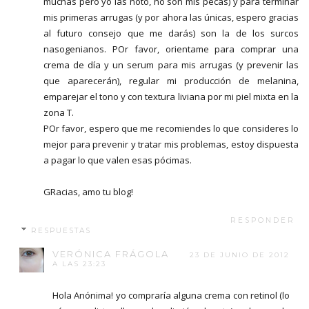
muchas pero yo las noto, no son mis pecas) y para terminar
mis primeras arrugas (y por ahora las únicas, espero gracias
al futuro consejo que me darás) son la de los surcos
nasogenianos. POr favor, orientame para comprar una
crema de día y un serum para mis arrugas (y prevenir las
que aparecerán), regular mi producción de melanina,
emparejar el tono y con textura liviana por mi piel mixta en la
zona T.
POr favor, espero que me recomiendes lo que consideres lo
mejor para prevenir y tratar mis problemas, estoy dispuesta
a pagar lo que valen esas pócimas.
GRacias, amo tu blog!
RESPONDER
RESPUESTAS
VERÓNICA FRÁGOLA
23 DE JUNIO DE 2012
A LAS 23:23
Hola Anónima! yo compraría alguna crema con retinol (lo