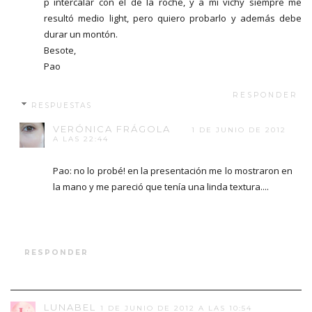
p intercalar con el de la roche, y a mí vichy siempre me
resultó medio light, pero quiero probarlo y además debe
durar un montón.
Besote,
Pao
RESPONDER
RESPUESTAS
VERÓNICA FRÁGOLA
1 DE JUNIO DE 2012
A LAS 22:44
Pao: no lo probé! en la presentación me lo mostraron en
la mano y me pareció que tenía una linda textura....
RESPONDER
LUNABEL
1 DE JUNIO DE 2012 A LAS 10:54