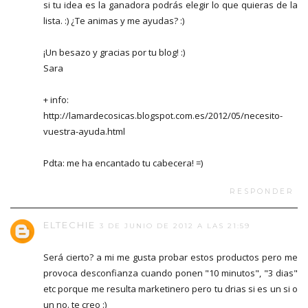
si tu idea es la ganadora podrás elegir lo que quieras de la
lista. :) ¿Te animas y me ayudas? :)
¡Un besazo y gracias por tu blog! :)
Sara
+ info:
http://lamardecosicas.blogspot.com.es/2012/05/necesito-
vuestra-ayuda.html
Pdta: me ha encantado tu cabecera! =)
RESPONDER
ELTECHIE
3 DE JUNIO DE 2012 A LAS 21:59
Será cierto? a mi me gusta probar estos productos pero me
provoca desconfianza cuando ponen "10 minutos", "3 dias"
etc porque me resulta marketinero pero tu drias si es un si o
un no. te creo :)