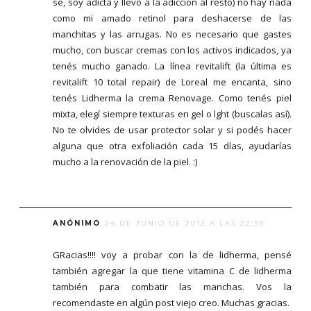
sé, soy adicta y llevo a la adicción al resto) no hay nada
como mi amado retinol para deshacerse de las
manchitas y las arrugas. No es necesario que gastes
mucho, con buscar cremas con los activos indicados, ya
tenés mucho ganado. La línea revitalift (la última es
revitalift 10 total repair) de Loreal me encanta, sino
tenés Lidherma la crema Renovage. Como tenés piel
mixta, elegí siempre texturas en gel o lght (buscalas así).
No te olvides de usar protector solar y si podés hacer
alguna que otra exfoliación cada 15 días, ayudarías
mucho a la renovación de la piel. :)
ANÓNIMO
24 DE JUNIO DE 2012 A LAS 22:39
GRacias!!!! voy a probar con la de lidherma, pensé
también agregar la que tiene vitamina C de lidherma
también para combatir las manchas. Vos la
recomendaste en algún post viejo creo. Muchas gracias.