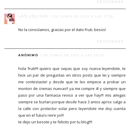
RESPONDER
LAS LOLITAS
1 DE JUNIO DE 2012 A LAS 17:35
No la conocíamos, gracias por el dato Fruti. besos!
RESPONDER
ANÓNIMO
1 DE JUNIO DE 2012 A LAS 22:20
hola fruti!!!! quiero que sepas que soy nueva leyendote, te
hice un par de preguntas en otros posts que lei y siempre
me contestaste! y desde que te leo empece a probar un
monton de cremas nuevas!! ya me compre 4! y siempre que
paso por una farmacia reviso a ver que hay!!! mis amigas
siempre se burlan porque desde hace 3 anios aprox salgo a
la calle con protector solar pero leyendote me doy cuenta
que en el futuro reire yo!!!
te dejo un besote y te felicito por tu blog!!!!