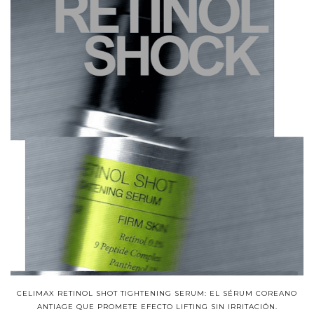
CELIMAX RETINOL SHOT TIGHTENING SERUM: EL SÉRUM COREANO
ANTIAGE QUE PROMETE EFECTO LIFTING SIN IRRITACIÓN.