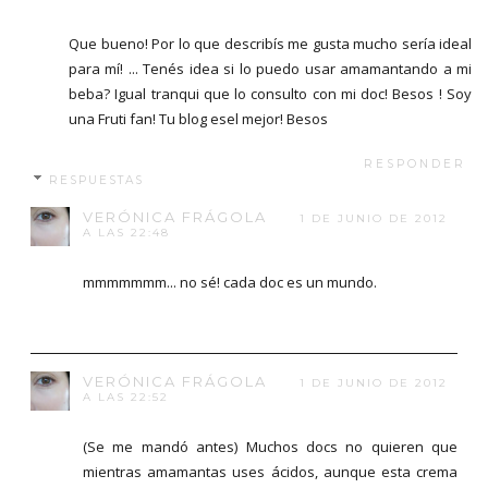
Que bueno! Por lo que describís me gusta mucho sería ideal
para mí! ... Tenés idea si lo puedo usar amamantando a mi
beba? Igual tranqui que lo consulto con mi doc! Besos ! Soy
una Fruti fan! Tu blog esel mejor! Besos
RESPONDER
RESPUESTAS
VERÓNICA FRÁGOLA
1 DE JUNIO DE 2012
A LAS 22:48
mmmmmmm... no sé! cada doc es un mundo.
VERÓNICA FRÁGOLA
1 DE JUNIO DE 2012
A LAS 22:52
(Se me mandó antes) Muchos docs no quieren que
mientras amamantas uses ácidos, aunque esta crema