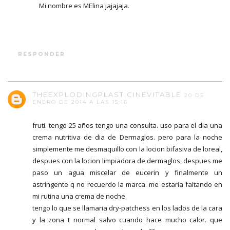
Mi nombre es MElina jajajaja.
RESPONDER
THEEXPLODINGPLASTICINEVITABLE
20 DE
ENERO DE 2014 A LAS 15:16
fruti. tengo 25 años tengo una consulta. uso para el dia una
crema nutritiva de dia de Dermaglos. pero para la noche
simplemente me desmaquillo con la locion bifasiva de loreal,
despues con la locion limpiadora de dermaglos, despues me
paso un agua miscelar de eucerin y finalmente un
astringente q no recuerdo la marca. me estaria faltando en
mi rutina una crema de noche.
tengo lo que se llamaria dry-patchess en los lados de la cara
y la zona t normal salvo cuando hace mucho calor. que