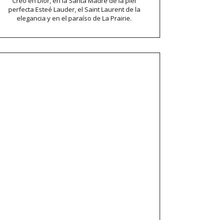
Creo en Dior, en la Santa Madre de la piel
perfecta Esteé Lauder, el Saint Laurent de la
elegancia y en el paraíso de La Prairie.