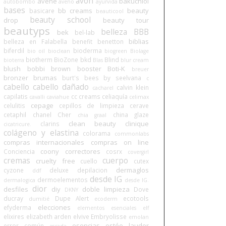
avon
avene
bakuchiol
autobombo
aveno
ayurvida
bases
bb creams
beauty
basicare
beauticool
beauty school
drop
beauty tour
beautyps
belleza BBB
bek
bel-lab
biblias
belleza en Falabella
benefit
benetton
biferdil
bioderma
bio oil
bioclean
biogreen
Biolage
biotherm
BioZone
bkd
Blind
bioterra
Blas
blur cream
blush
bobbi brown
booster
Boti-K
breuer
bronzer
brumas
burt's bees
by seelvana
c
cabello
cabello dañado
calvin klein
cacharel
capilatis
cc creams
celiaquía
cavalli
caviahue
celimax
cepage
celulitis
cepillos de limpieza
cerave
cetaphil
chanel
Cher
china glaze
chia graal
clean beauty
clinique
clarins
cicatricure.
colágeno y elastina
colorama
commonlabs
compras internacionales
compras on line
coony
correctores
Conciencia
cosrx
covergirl
cremas
cuerpo
cruelty free
cuello
cutex
dermaglos
cyzone
deluxe
depilacion
ddf
desde IG
dermoelementos
dermalogica
desde IG.
dior
desfiles
diy
doble limpieza
Dove
DKNY
ducray
Dupe Alert
ecotools
dumitié
ecoderm
elecciones
efyderma
elementos esenciales
elf
elixires
elizabeth arden
elvive
Embryolisse
emolan
esencias
estée lauder
error común