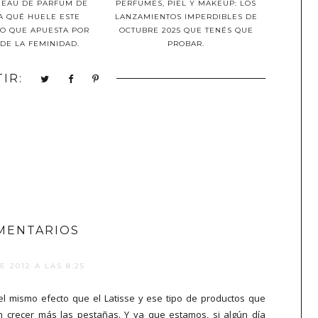
 EAU DE PARFUM DE
PERFUMES, PIEL Y MAKEUP: LOS
A QUÉ HUELE ESTE
LANZAMIENTOS IMPERDIBLES DE
O QUE APUESTA POR
OCTUBRE 2025 QUE TENÉS QUE
DE LA FEMINIDAD.
PROBAR.
IR:
MENTARIOS
E 2012 A LAS 8:25
el mismo efecto que el Latisse y ese tipo de productos que
 crecer más las pestañas. Y ya que estamos, si algún día