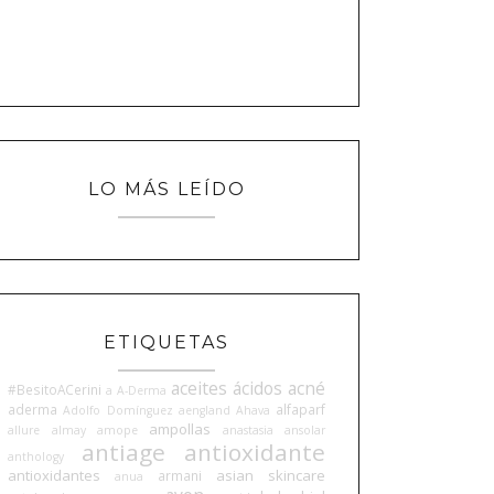
LO MÁS LEÍDO
ETIQUETAS
aceites
ácidos
acné
#BesitoACerini
a
A-Derma
aderma
alfaparf
Adolfo Domínguez
aengland
Ahava
ampollas
allure
almay
amope
anastasia
ansolar
antiage
antioxidante
anthology
antioxidantes
asian skincare
armani
anua