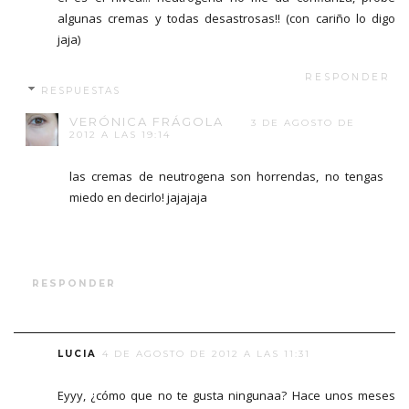
algunas cremas y todas desastrosas!! (con cariño lo digo
jaja)
RESPONDER
RESPUESTAS
VERÓNICA FRÁGOLA
3 DE AGOSTO DE
2012 A LAS 19:14
las cremas de neutrogena son horrendas, no tengas
miedo en decirlo! jajajaja
RESPONDER
LUCIA
4 DE AGOSTO DE 2012 A LAS 11:31
Eyyy, ¿cómo que no te gusta ningunaa? Hace unos meses