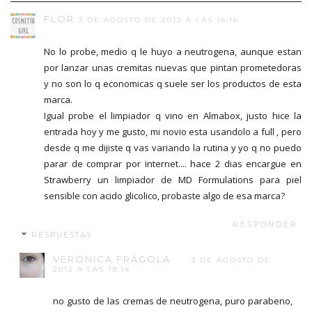
FLOR
3 DE AGOSTO DE 2012 A LAS 14:16
No lo probe, medio q le huyo a neutrogena, aunque estan
por lanzar unas cremitas nuevas que pintan prometedoras
y no son lo q economicas q suele ser los productos de esta
marca.
Igual probe el limpiador q vino en Almabox, justo hice la
entrada hoy y me gusto, mi novio esta usandolo a full , pero
desde q me dijiste q vas variando la rutina y yo q no puedo
parar de comprar por internet.... hace 2 dias encargue en
Strawberry un limpiador de MD Formulations para piel
sensible con acido glicolico, probaste algo de esa marca?
RESPONDER
RESPUESTAS
VERÓNICA FRÁGOLA
3 DE AGOSTO DE
2012 A LAS 19:14
no gusto de las cremas de neutrogena, puro parabeno,