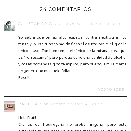
24 COMENTARIOS
JULIETAMARIA
3 DE AGOSTO DE 2012 A LAS 8:20
Yo sabía que tenías algo especial contra neutrógna!!! Lo
tengo y lo uso cuando me da fiaca el azucar con miel, q es lo
unico q uso. También tengo el tónico de la misma linea que
es "refrescante" pero porque tiene una cantidad de alcohol
y cosas horrendas q no te explico, pero bueno, a mi la marca
en general no me suele fallar.
Beso!!
RESPONDER
PAULITA
3 DE AGOSTO DE 2012 A LAS 8:21
Hola Fruti!
Cremas de Neutrogena no probé ninguna, pero este
exfoliante lo uso hace ya algunos meses y es uno de mis