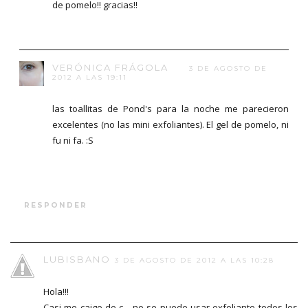
de pomelo!! gracias!!
VERÓNICA FRÁGOLA
3 DE AGOSTO DE
2012 A LAS 19:11
las toallitas de Pond's para la noche me parecieron
excelentes (no las mini exfoliantes). El gel de pomelo, ni
fu ni fa. :S
RESPONDER
LUBISBANO
3 DE AGOSTO DE 2012 A LAS 10:28
Hola!!!
Casi me caigo de c... no se puede usar exfoliante todos los