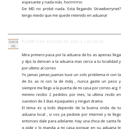
espesante y nada más. horrrrrrror.
De MD no probé nada. Esta llegando Strawberrynet?
tengo miedo que me quede retenido en aduana!
FLOR
3 DE AGOSTO DE 2012 A LAS 20:29
Mira primero pasa por la aduana de bs as apenas llega
y dps la derivan a la aduana mas cerca a tu localidad y
por ultimo al correo
Yo jamas jamas jaamas tuve un solo problema ni con la
de bs as ni con la de mdq , nunca gaste un peso y
siempre me llego a la puerta de mi casa por correo arg. Y
minimo recibo 2 pedidos por mes, la ultima recibi en
cuestion de 3 dias 4 paquetes y ningun drama.
El tema es q todo depende de la buena onda de tu
aduana local , si vos ya pediste por internet y te llego
entonces dale para adelante. Hay una chica de santa fe
q pide y lo manda a mi casa porque en su aduana le