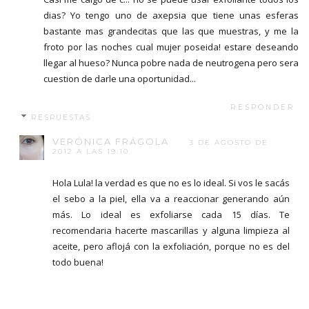
dias? Yo tengo uno de axepsia que tiene unas esferas
bastante mas grandecitas que las que muestras, y me la
froto por las noches cual mujer poseida! estare deseando
llegar al hueso? Nunca pobre nada de neutrogena pero sera
cuestion de darle una oportunidad...
RESPONDER
RESPUESTAS
VERÓNICA FRÁGOLA
3 DE AGOSTO DE
2012 A LAS 19:10
Hola Lula! la verdad es que no es lo ideal. Si vos le sacás
el sebo a la piel, ella va a reaccionar generando aún
más. Lo ideal es exfoliarse cada 15 días. Te
recomendaria hacerte mascarillas y alguna limpieza al
aceite, pero aflojá con la exfoliación, porque no es del
todo buena!