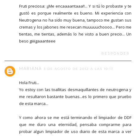
Fruti preciosa: ¡¡Me encaaaantaaa!!... Y si tú lo probaste y te
gustó es porque realmente es bueno. Mi experiencia con
Neutrogena no ha sido muy buena, tampoco me gustan sus
cremas y los jabones me resecan muuuuuchoooo... Pero me
tientas, me tientas, además lo he visto a buen precio... Un
beso giiiigaaanteee
RESPONDER
MARIANA
3 DE AGOSTO DE 2012 A LAS 10:17
Hola Fruti...
Yo estoy con las toallitas desmaquillantes de neutrogena y
me resultaron bastante buenas...es lo primero que pruebo
de esta marca...
Y como ahora se me está terminando el limpiador de DDF
que me duro una eternidad, pensaba comprarme para
probar algun limpiador de uso diario de esta marca a ver