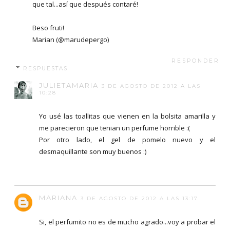
que tal...así que después contaré!
Beso fruti!
Marian (@marudepergo)
RESPONDER
RESPUESTAS
JULIETAMARIA
3 DE AGOSTO DE 2012 A LAS
10:28
Yo usé las toallitas que vienen en la bolsita amarilla y
me parecieron que tenian un perfume horrible :(
Por otro lado, el gel de pomelo nuevo y el
desmaquillante son muy buenos :)
MARIANA
3 DE AGOSTO DE 2012 A LAS 13:17
Si, el perfumito no es de mucho agrado...voy a probar el