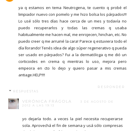
ya q estamos en tema Neutrogena, te cuento q probé el
limpiador nuevo con pomelo y me hizo bolsa los párpados!!!
Lo usé sólo tres días hace cerca de un mes y todavía no
puedo recuperarlos y todas las cremas q usaba
habitualmente me hacen mal, me enrojecen, hinchan, etc. No
puedo creer q me arruiné la cara! Parece q estuviera todo el
día llorando! Tenés idea de algo súper regenerativo q pueda
ser usado en párpados? Fui a la dermatóloga q me dió un
corticoides en crema q mientras lo uso, mejora pero
empeora en cto lo dejo y quiero pasar a mis cremas
antiage.HELP!!!!
RESPONDER
RESPUESTAS
VERÓNICA FRÁGOLA
3 DE AGOSTO DE
2012 A LAS 19:13
yo dejaría todo. a veces la piel necesita recuperarse
sola. Aprovechá el fin de semana y usá sólo compresas