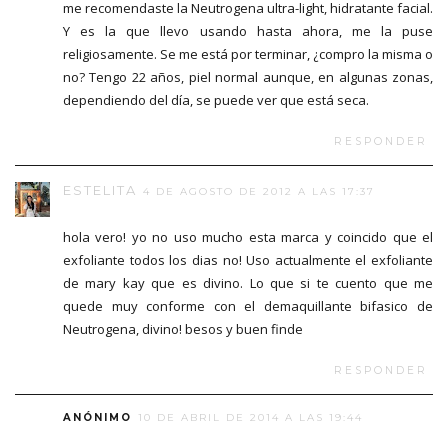
me recomendaste la Neutrogena ultra-light, hidratante facial.
Y es la que llevo usando hasta ahora, me la puse
religiosamente. Se me está por terminar, ¿compro la misma o
no? Tengo 22 años, piel normal aunque, en algunas zonas,
dependiendo del día, se puede ver que está seca.
RESPONDER
ESTELITA
4 DE AGOSTO DE 2012 A LAS 17:37
hola vero! yo no uso mucho esta marca y coincido que el
exfoliante todos los dias no! Uso actualmente el exfoliante
de mary kay que es divino. Lo que si te cuento que me
quede muy conforme con el demaquillante bifasico de
Neutrogena, divino! besos y buen finde
RESPONDER
ANÓNIMO
10 DE ABRIL DE 2014 A LAS 19:44