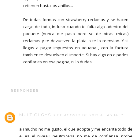
retienen hasta los anillos...
De todas formas con strawberry reclamas y se hacen
cargo de todo, incluso cuando te falta algo adentro del
paquete (nunca me paso pero se de otras chicas)
reclamas y te devuelven la plata o te lo reenvian. Y si
llegas a pagar impuestos en aduana , con la factura
tambien te devuelven el importe. Si hay algo en q podes
confiar es en esa pagina, ni lo dudes.
RESPONDER
MULTIOLGYS
3 DE AGOSTO DE 2012 A LAS 14:17
a i mucho no me gusto, el que adopte y me encanta todo de
el es el nivea!!! neutrogena no me da confianza, probe