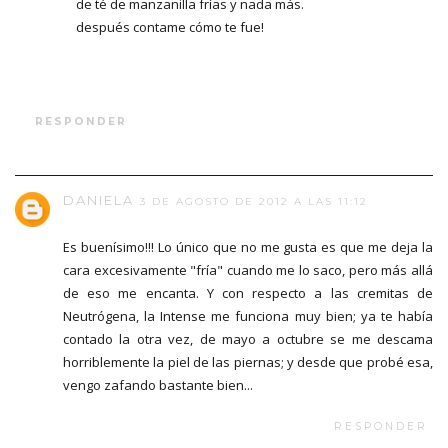
de té de manzanilla frías y nada más.
después contame cómo te fue!
RESPONDER
DANIELA
3 DE AGOSTO DE 2012 A LAS 11:12
Es buenísimo!!! Lo único que no me gusta es que me deja la
cara excesivamente "fría" cuando me lo saco, pero más allá
de eso me encanta. Y con respecto a las cremitas de
Neutrógena, la Intense me funciona muy bien; ya te había
contado la otra vez, de mayo a octubre se me descama
horriblemente la piel de las piernas; y desde que probé esa,
vengo zafando bastante bien...
RESPONDER