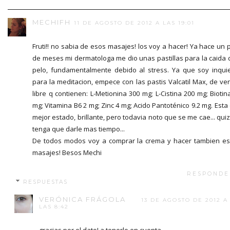
MECHIFH
11 DE AGOSTO DE 2012 A LAS 19:01
Fruti!! no sabia de esos masajes! los voy a hacer! Ya hace un 
de meses mi dermatologa me dio unas pastillas para la caida 
pelo, fundamentalmente debido al stress. Ya que soy inqui
para la meditacion, empece con las pastis Valcatil Max, de ve
libre q contienen: L-Metionina 300 mg; L-Cistina 200 mg; Biotin
mg; Vitamina B6 2 mg; Zinc 4 mg; Acido Pantoténico 9.2 mg. Esta
mejor estado, brillante, pero todavia noto que se me cae... qui
tenga que darle mas tiempo...
De todos modos voy a comprar la crema y hacer tambien e
masajes! Besos Mechi
RESPONDE
RESPUESTAS
VERÓNICA FRÁGOLA
13 DE AGOSTO DE 2012 A
LAS 8:42
gracias por el dato! a tenerlo en cuenta.