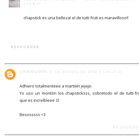
LAS 8:41
chapstick es una belleza! el de tutti fruti es maravilloso!!
RESPONDER
UNKNOWN
12 DE AGOSTO DE 2012 A LAS 21:33
Adhiero totalmenteee a martiiiín jejeje.
Yo uso un montón los chapsticksss, sobretodo el de tutti-fru
que es increíbleee :D
Besosssss <3
RESPONDE