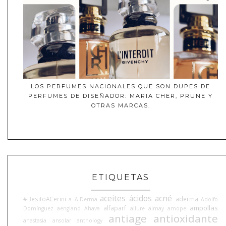
LOS PERFUMES NACIONALES QUE SON DUPES DE
PERFUMES DE DISEÑADOR: MARIA CHER, PRUNE Y
OTRAS MARCAS.
ETIQUETAS
aceites
ácidos
acné
#BesitoACerini
aderma
a
A-Derma
Adolfo
ampollas
alfaparf
Domínguez
aengland
Ahava
allure
almay
amope
antiage
antioxidante
anastasia
ansolar
anthology