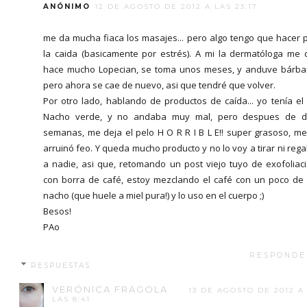
ANÓNIMO
12 DE AGOSTO DE 2012 A LAS 23:17
me da mucha fiaca los masajes... pero algo tengo que hacer 
la caida (basicamente por estrés). A mi la dermatóloga me 
hace mucho Lopecian, se toma unos meses, y anduve bárba
pero ahora se cae de nuevo, asi que tendré que volver.
Por otro lado, hablando de productos de caída... yo tenía el 
Nacho verde, y no andaba muy mal, pero despues de d
semanas, me deja el pelo H O R R I B L E!! super grasoso, me
arruinó feo. Y queda mucho producto y no lo voy a tirar ni rega
a nadie, asi que, retomando un post viejo tuyo de exofoliac
con borra de café, estoy mezclando el café con un poco de 
nacho (que huele a miel pura!) y lo uso en el cuerpo ;)
Besos!
PAo
RESPONDE
RESPUESTAS
VERÓNICA FRÁGOLA
13 DE AGOSTO DE 2012 A
LAS 8:41