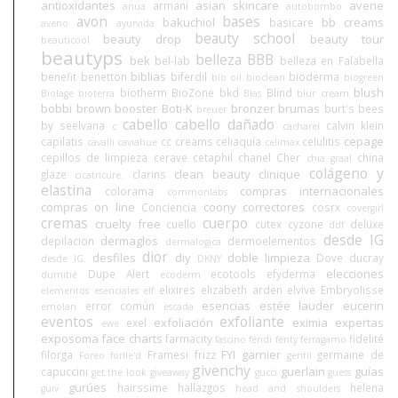
antioxidantes
asian skincare
avene
armani
anua
autobombo
avon
bases
bakuchiol
bb creams
basicare
aveno
ayurvida
beauty school
beauty drop
beauty tour
beauticool
beautyps
belleza BBB
bek
bel-lab
belleza en Falabella
biblias
benefit
benetton
biferdil
bioderma
bio oil
bioclean
biogreen
blush
biotherm
BioZone
bkd
Blind
Biolage
bioterra
Blas
blur cream
bobbi brown
booster
Boti-K
bronzer
brumas
burt's bees
breuer
cabello
cabello dañado
by seelvana
calvin klein
c
cacharel
cepage
capilatis
cc creams
celiaquía
celulitis
cavalli
caviahue
celimax
cepillos de limpieza
cerave
cetaphil
chanel
Cher
china
chia graal
colágeno y
clean beauty
clinique
glaze
clarins
cicatricure.
elastina
compras internacionales
colorama
commonlabs
compras on line
coony
correctores
Conciencia
cosrx
covergirl
cremas
cuerpo
cruelty free
cuello
cutex
cyzone
deluxe
ddf
desde IG
dermaglos
depilacion
dermoelementos
dermalogica
dior
desfiles
diy
doble limpieza
Dove
ducray
desde IG.
DKNY
elecciones
Dupe Alert
ecotools
efyderma
dumitié
ecoderm
elixires
elizabeth arden
elvive
Embryolisse
elementos esenciales
elf
esencias
estée lauder
eucerin
error común
emolan
escada
eventos
exfoliante
exfoliación
eximia
expertas
exel
ewe
exposoma
face charts
farmacity
fidelité
fascino
fendi
fenty
ferragamo
FYI
garnier
filorga
Framesi
frizz
germaine de
Foreo
forlle'd
gentil
givenchy
guerlain
guías
capuccini
get the look
giveaway
gucci
guess
gurúes
hairssime
hallazgos
helena
guiv
head and shoulders