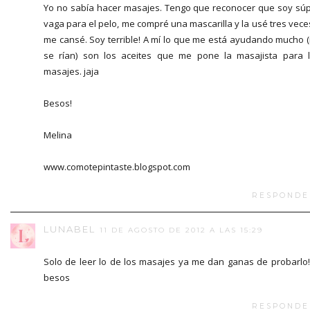
Yo no sabía hacer masajes. Tengo que reconocer que soy sú
vaga para el pelo, me compré una mascarilla y la usé tres vece
me cansé. Soy terrible! A mí lo que me está ayudando mucho 
se rían) son los aceites que me pone la masajista para 
masajes. jaja
Besos!
Melina
www.comotepintaste.blogspot.com
RESPONDE
LUNABEL
11 DE AGOSTO DE 2012 A LAS 15:29
Solo de leer lo de los masajes ya me dan ganas de probarlo!
besos
RESPONDE