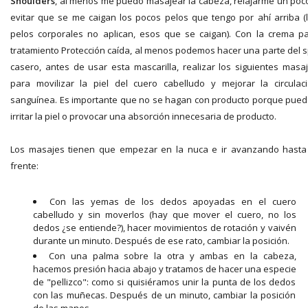
Shoulders
, al menos me puedo masajear la cabeza, relajarme un poc
evitar que se me caigan los pocos pelos que tengo por ahí arriba (
pelos corporales no aplican, esos que se caigan). Con la crema p
tratamiento Protección caída, al menos podemos hacer una parte del 
casero, antes de usar esta mascarilla, realizar los siguientes masa
para movilizar la piel del cuero cabelludo y mejorar la circulac
sanguínea. Es importante que no se hagan con producto porque pue
irritar la piel o provocar una absorción innecesaria de producto.
Los masajes tienen que empezar en la nuca e ir avanzando hasta
frente:
Con las yemas de los dedos apoyadas en el cuero
cabelludo y sin moverlos (hay que mover el cuero, no los
dedos ¿se entiende?), hacer movimientos de rotación y vaivén
durante un minuto. Después de ese rato, cambiar la posición.
Con una palma sobre la otra y ambas en la cabeza,
hacemos presión hacia abajo y tratamos de hacer una especie
de "pellizco": como si quisiéramos unir la punta de los dedos
con las muñecas. Después de un minuto, cambiar la posición