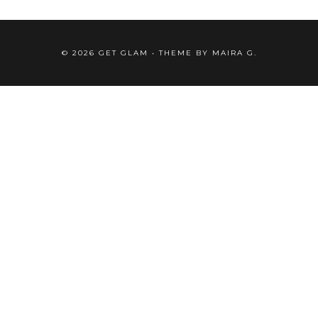
©
2026
GET GLAM
• THEME BY
MAIRA G.