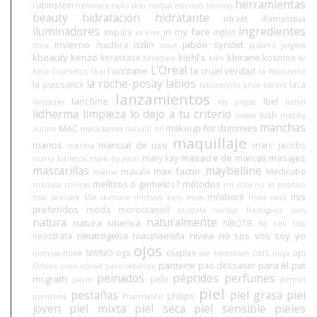
herramientas
rubinstein
heliocare
hello skin
herbal essences
hermes
beauty
hidratación
hidratante
idraet
illamasqua
iluminadores
ingredientes
in my face
impala
inglot
in love
invierno
isdin
jabón syndet
Isadora
Inoa
issue
jactan's
jergens
kbeauty
kenzo
kiehl's
klorane
kerastase
kosmos
Kérastase
kiko
kr
L'Oreal
l'occitane
la cruel verdad
Kylie Cosmetics
l'bel
La Pasionaria
la roche-posay
labios
la puissance
laca
laboratorio once
laborit
lanzamientos
lancôme
lbel
lancaster
las pepas
lemel
lidherma
limpieza
lo dejo a tu criterio
lush
loewe
mabby
manchas
MAC
makeup for dummies
autino
macadamia natural oil
maquillaje
manos
manual de uso
marc jacobs
mantra
masacre de marcas
masajes
mary kay
mario badescu
mark by avon
mascarillas
maybelline
max factor
mavala
Medicube
matrix
mellizos o gemelos?
métodos
medusa colores
mi voto no es positivo
mis
milaborit
mia skincare
Mía skincare
michael kors
mies
minx nails
preferidos
moda
moroccanoil
mustela
narciso Rodriguez
nars
natura
naturalmente
natura siberica
NBOTB
NE
nell ross
neutrogena
niacinamida
nivea
no sos vos soy yo
neostrata
ojos
nuxe
NWNO
ogx
olaplex
opi
noticias
ole henriksen
OMS
onyx
pantene
para él
pat
pao dessaner
Orlane
osis+
otowil
paco rabanne
peinados
péptidos
perfumes
mcgrath
pelo
payot
perpiel
piel
pestañas
piel grasa
piel
philips
perricone
PharmaMel
joven
piel mixta
piel seca
piel sensible
pieles