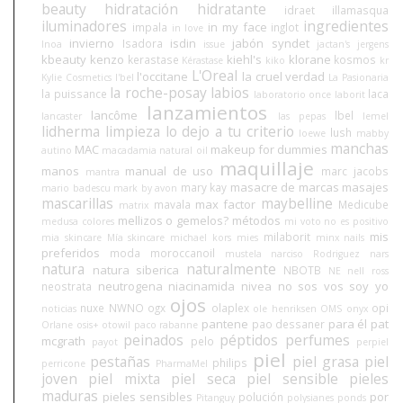
beauty
hidratación
hidratante
idraet
illamasqua
iluminadores
ingredientes
in my face
impala
inglot
in love
invierno
isdin
jabón syndet
Isadora
Inoa
issue
jactan's
jergens
kbeauty
kenzo
kiehl's
klorane
kerastase
kosmos
Kérastase
kiko
kr
L'Oreal
l'occitane
la cruel verdad
Kylie Cosmetics
l'bel
La Pasionaria
la roche-posay
labios
la puissance
laca
laboratorio once
laborit
lanzamientos
lancôme
lbel
lancaster
las pepas
lemel
lidherma
limpieza
lo dejo a tu criterio
lush
loewe
mabby
manchas
MAC
makeup for dummies
autino
macadamia natural oil
maquillaje
manos
manual de uso
marc jacobs
mantra
masacre de marcas
masajes
mary kay
mario badescu
mark by avon
mascarillas
maybelline
max factor
mavala
Medicube
matrix
mellizos o gemelos?
métodos
medusa colores
mi voto no es positivo
mis
milaborit
mia skincare
Mía skincare
michael kors
mies
minx nails
preferidos
moda
moroccanoil
mustela
narciso Rodriguez
nars
natura
naturalmente
natura siberica
NBOTB
NE
nell ross
neutrogena
niacinamida
nivea
no sos vos soy yo
neostrata
ojos
nuxe
NWNO
ogx
olaplex
opi
noticias
ole henriksen
OMS
onyx
pantene
para él
pat
pao dessaner
Orlane
osis+
otowil
paco rabanne
peinados
péptidos
perfumes
mcgrath
pelo
payot
perpiel
piel
pestañas
piel grasa
piel
philips
perricone
PharmaMel
joven
piel mixta
piel seca
piel sensible
pieles
maduras
pieles sensibles
por
polución
Pitanguy
polysianes
ponds