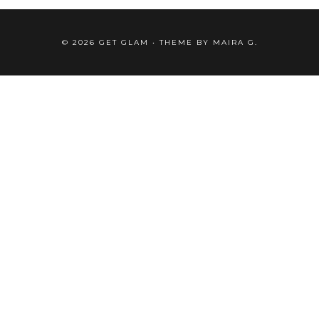
©
2026
GET GLAM
• THEME BY
MAIRA G.