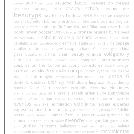
avon
bases
bakuchiol
bb creams
basicare
aveno
ayurvida
beauty school
beauty drop
beauty tour
beauticool
beautyps
belleza BBB
bek
bel-lab
belleza en Falabella
biblias
benefit
benetton
biferdil
bioderma
bio oil
bioclean
biogreen
blush
biotherm
BioZone
bkd
Blind
Biolage
bioterra
Blas
blur cream
bobbi brown
booster
Boti-K
bronzer
brumas
burt's bees
breuer
cabello
cabello dañado
by seelvana
calvin klein
c
cacharel
cepage
capilatis
cc creams
celiaquía
celulitis
cavalli
caviahue
celimax
cepillos de limpieza
cerave
cetaphil
chanel
Cher
china
chia graal
colágeno y
clean beauty
clinique
glaze
clarins
cicatricure.
elastina
compras internacionales
colorama
commonlabs
compras on line
coony
correctores
Conciencia
cosrx
covergirl
cremas
cuerpo
cruelty free
cuello
cutex
cyzone
deluxe
ddf
desde IG
dermaglos
depilacion
dermoelementos
dermalogica
dior
desfiles
diy
doble limpieza
Dove
ducray
desde IG.
DKNY
elecciones
Dupe Alert
ecotools
efyderma
dumitié
ecoderm
elixires
elizabeth arden
elvive
Embryolisse
elementos esenciales
elf
esencias
estée lauder
eucerin
error común
emolan
escada
eventos
exfoliante
exfoliación
eximia
expertas
exel
ewe
exposoma
face charts
farmacity
fidelité
fascino
fendi
fenty
ferragamo
FYI
garnier
filorga
Framesi
frizz
germaine de
Foreo
forlle'd
gentil
givenchy
guerlain
guías
capuccini
get the look
giveaway
gucci
guess
gurúes
hairssime
hallazgos
helena
guiv
head and shoulders
herramientas
rubinstein
heliocare
hello skin
herbal essences
hermes