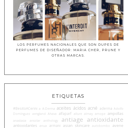
LOS PERFUMES NACIONALES QUE SON DUPES DE
PERFUMES DE DISEÑADOR: MARIA CHER, PRUNE Y
OTRAS MARCAS.
ETIQUETAS
aceites
ácidos
acné
#BesitoACerini
aderma
a
A-Derma
Adolfo
ampollas
alfaparf
Domínguez
aengland
Ahava
allure
almay
amope
antiage
antioxidante
anastasia
ansolar
anthology
antioxidantes
asian skincare
avene
armani
anua
autobombo