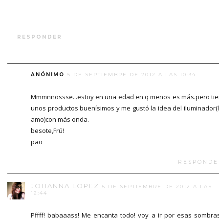
RESPONDER
ANÓNIMO
5 DE SEPTIEMBRE DE 2012 A LAS 10:34
Mmmnnossse...estoy en una edad en q menos es más.pero ti
unos productos buenísimos y me gustó la idea del iluminador(
amo)con más onda.
besote,Frú!
pao
RESPONDE
JOHANNA LOPEZ
5 DE SEPTIEMBRE DE 2012 A LAS
12:44
Pffff! babaaass! Me encanta todo! voy a ir por esas sombra