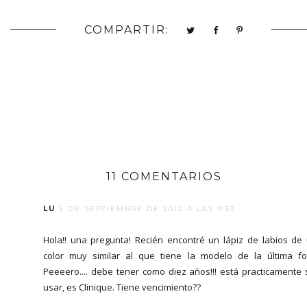
COMPARTIR:
11 COMENTARIOS
LU
5 DE SEPTIEMBRE DE 2012 A LAS 9:53
Hola!! una pregunta! Recién encontré un lápiz de labios de
color muy similar al que tiene la modelo de la última fo
Peeeero.... debe tener como diez años!!! está practicamente 
usar, es Clinique. Tiene vencimiento??