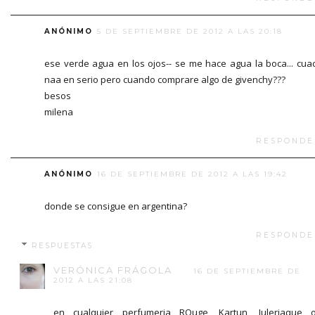
ANÓNIMO
5 DE SEPTIEMBRE DE 2012 A LAS 20:18
ese verde agua en los ojos-- se me hace agua la boca... cuac
naa en serio pero cuando comprare algo de givenchy???
besos
milena
RESPONDE
ANÓNIMO
16 DE SEPTIEMBRE DE 2012 A LAS 19:42
donde se consigue en argentina?
RESPONDE
RESPUESTAS
VERÓNICA FRÁGOLA
16 DE SEPTIEMBRE DE
2012 A LAS 21:08
en cualquier perfumeria ROuge, Kartun, Juleriaque 