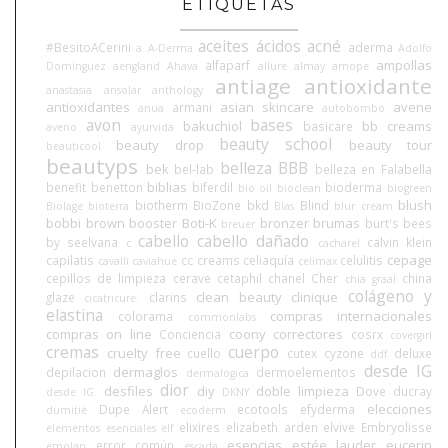
ETIQUETAS
aceites
ácidos
acné
#BesitoACerini
aderma
a
A-Derma
Adolfo
ampollas
alfaparf
Domínguez
aengland
Ahava
allure
almay
amope
antiage
antioxidante
anastasia
ansolar
anthology
antioxidantes
asian skincare
avene
armani
anua
autobombo
avon
bases
bakuchiol
bb creams
basicare
aveno
ayurvida
beauty school
beauty drop
beauty tour
beauticool
beautyps
belleza BBB
bek
bel-lab
belleza en Falabella
biblias
benefit
benetton
biferdil
bioderma
bio oil
bioclean
biogreen
blush
biotherm
BioZone
bkd
Blind
Biolage
bioterra
Blas
blur cream
bobbi brown
booster
Boti-K
bronzer
brumas
burt's bees
breuer
cabello
cabello dañado
by seelvana
calvin klein
c
cacharel
cepage
capilatis
cc creams
celiaquía
celulitis
cavalli
caviahue
celimax
cepillos de limpieza
cerave
cetaphil
chanel
Cher
china
chia graal
colágeno y
clean beauty
clinique
glaze
clarins
cicatricure.
elastina
compras internacionales
colorama
commonlabs
compras on line
coony
correctores
Conciencia
cosrx
covergirl
cremas
cuerpo
cruelty free
cuello
cutex
cyzone
deluxe
ddf
desde IG
dermaglos
depilacion
dermoelementos
dermalogica
dior
desfiles
diy
doble limpieza
Dove
ducray
desde IG.
DKNY
elecciones
Dupe Alert
ecotools
efyderma
dumitié
ecoderm
elixires
elizabeth arden
elvive
Embryolisse
elementos esenciales
elf
esencias
estée lauder
eucerin
error común
emolan
escada