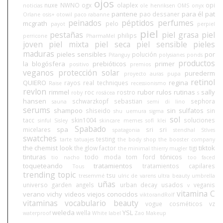
ojos
nuxe
NWNO
ogx
olaplex
opi
noticias
ole henriksen
OMS
onyx
pantene
para él
pat
pao dessaner
Orlane
osis+
otowil
paco rabanne
peinados
péptidos
perfumes
mcgrath
pelo
payot
perpiel
piel
pestañas
piel grasa
piel
philips
perricone
PharmaMel
joven
piel mixta
piel seca
piel sensible
pieles
maduras
pieles sensibles
por
polución
Pitanguy
polysianes
ponds
productos
la blogósfera
prebióticos
primer
positivo
premios
veganos
protección solar
purederm
proyecto auras
pupa
retinol
QUIERO
regina
rayos
real techniques
Raise
recessionismo
revlon
rimmel
rubor
rulos
rutinas
sally
roc
rostro
roby
rosácea
s
hansen
schwarzkopf
sebastian
sephora
sauna
semi di lino
serums
shampoo
sin sulfatos
shiseido
sin
shu uemura
sigma
sol
tacc
skin1004
soluciones
sinful
Sisley
skincare memes
sofí klei
Spabado
spa
micelares
sri sri
spatagonia
stendhal
StIves
swatches
testing
tarte
tatuajes
the body shop
the booster company
the chemist look
tiktok
the glow factor
tigi
the minimal
thierry mugler
tinturas
tónicos
todo moda
tom ford
tio nacho
too faced
toqueteando
tratamientos
tratamientos capilares
Tous
trending topic
tsu
tresemmé
ulric de varens
ultra beauty
umbrella
uñas
universo garden angels
urban decay
usados
veganis
v
vitamina C
verano
vichy
videos
viejos conocidos
viktorandRolf
vitaminas
vocabulario beauty
vogue cosméticos
vz
weleda
YSL
wella
waterproof
White label
Zao Makeup