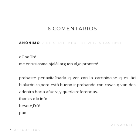
6 COMENTARIOS
ANÓNIMO
7 DE SEPTIEMBRE DE 2012 A LAS 10:21
oOooOh!
me entusiasma,ojalá larguen algo prontito!
probaste perlavita?nada q ver con la carcinina,se q es ác
hialurónico,pero está bueno ir probando con cosas q van de
adentro hacia afuera,y quería referencias.
thanks x la info
besote,Frú!
pao
RESPONDE
RESPUESTAS