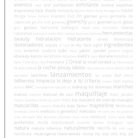
eventos
exfoliante
exfoliación
eximia
expertas
exel
ewe
exposoma
face charts
farmacity
fidelité
fascino
fendi
fenty
ferragamo
FYI
garnier
filorga
Framesi
frizz
germaine de
Foreo
forlle'd
gentil
givenchy
guerlain
guías
capuccini
get the look
giveaway
gucci
guess
gurúes
hairssime
hallazgos
helena
guiv
head and shoulders
herramientas
rubinstein
heliocare
hello skin
herbal essences
hermes
beauty
hidratación
hidratante
idraet
illamasqua
iluminadores
ingredientes
in my face
impala
inglot
in love
invierno
isdin
jabón syndet
Isadora
Inoa
issue
jactan's
jergens
kbeauty
kenzo
kiehl's
klorane
kerastase
kosmos
Kérastase
kiko
kr
L'Oreal
l'occitane
la cruel verdad
Kylie Cosmetics
l'bel
La Pasionaria
la roche-posay
labios
la puissance
laca
laboratorio once
laborit
lanzamientos
lancôme
lbel
lancaster
las pepas
lemel
lidherma
limpieza
lo dejo a tu criterio
lush
loewe
mabby
manchas
MAC
makeup for dummies
autino
macadamia natural oil
maquillaje
manos
manual de uso
marc jacobs
mantra
masacre de marcas
masajes
mary kay
mario badescu
mark by avon
mascarillas
maybelline
max factor
mavala
Medicube
matrix
mellizos o gemelos?
métodos
medusa colores
mi voto no es positivo
mis
milaborit
mia skincare
Mía skincare
michael kors
mies
minx nails
preferidos
moda
moroccanoil
mustela
narciso Rodriguez
nars
natura
naturalmente
natura siberica
NBOTB
NE
nell ross
neutrogena
niacinamida
nivea
no sos vos soy yo
neostrata