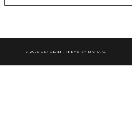
©
2026
GET GLAM
• THEME BY
MAIRA G.