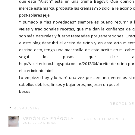
que este "Alistin" está en una crema Bagovit. Qué opinión
merece esta marca, probaste las cremas? Yo solo la relaciono 
post-solares jeje
Y sumado a "las novedades" siempre es bueno recurrir a 
viejas y tradicionales recetas, que me dan la confianza de 
son más naturales y fueron testeadas por generaciones. Grac
a este blog descubrí el aceite de ricino y en este acto mient
escribo esto, tengo una mascarilla de este aceite en mi cabe
seguí los pasos que dice ac
http://aceitericino.blogspot.com.ar/2012/04/aceite-de-ricino-par
el-crecimiento.html
Lo empiezo hoy y lo haré una vez por semana, veremos si 
cabellos débiles, finitos y bajoneros, mejoran un poco!
besos
RESPONDE
RESPUESTAS
VERÓNICA FRÁGOLA
8 DE SEPTIEMBRE DE
2012 A LAS 18:05