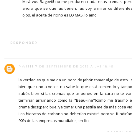
Mirá vos Bagovit! no me producen nada esas cremas, per
ahora que se que las tienen, las voy a mirar co diferente
ojos. el aceite de ricino es LO MAS. lo amo.
RESPONDER
NATITI
7 DE SEPTIEMBRE DE 2012 A LAS 18:46
la verdad es que me da un poco de jabón tomar algo de esto.E
bien que uno a veces no sabe lo que está comiendo y tamp
sabés bien si las cremas que te ponés en la cara no te va
terminar arruinando como la "Beau-line"(cómo me traumó 
crema dios!)pero bue, ya tomar una pastilla me da más cosa vi
Los hidratos de carbono no deberían existir!! pero se fundirían
90% de las empresas mundiales, en fin