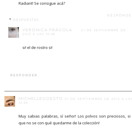
Radiant! Se consigue acá?
RESPONDE
RESPUESTAS
VERÓNICA FRÁGOLA
21 DE SEPTIEMBRE DE
2012 A LAS 10:36
si! el de rostro si!
RESPONDER
MICHELLEGOESTO
21 DE SEPTIEMBRE DE 2012 A LA
12:55
Muy sabias palabras, sí señor! Los polvos son preciosos, si
que no se con qué quedarme de la colección!