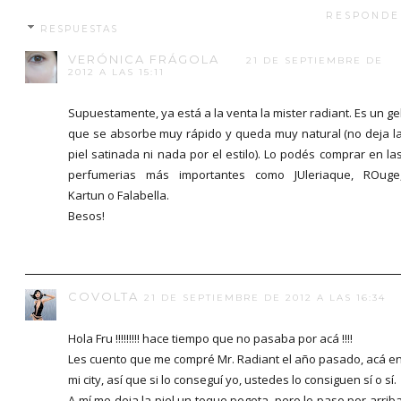
RESPONDE
RESPUESTAS
VERÓNICA FRÁGOLA
21 DE SEPTIEMBRE DE
2012 A LAS 15:11
Supuestamente, ya está a la venta la mister radiant. Es un ge
que se absorbe muy rápido y queda muy natural (no deja l
piel satinada ni nada por el estilo). Lo podés comprar en la
perfumerias más importantes como JUleriaque, ROuge
Kartun o Falabella.
Besos!
COVOLTA
21 DE SEPTIEMBRE DE 2012 A LAS 16:34
Hola Fru !!!!!!!!! hace tiempo que no pasaba por acá !!!!
Les cuento que me compré Mr. Radiant el año pasado, acá e
mi city, así que si lo conseguí yo, ustedes lo consiguen sí o sí.
A mí me deja la piel un toque pegota, pero le paso por arrib