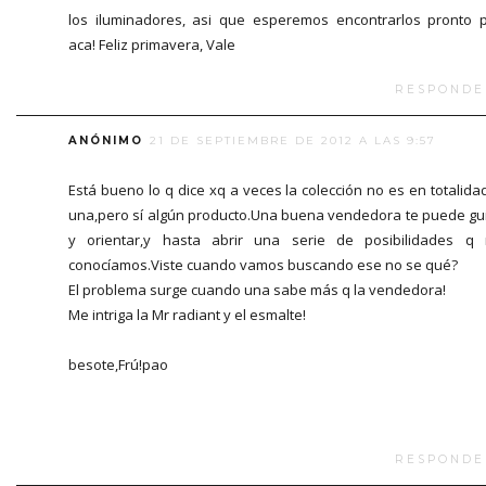
los iluminadores, asi que esperemos encontrarlos pronto 
aca! Feliz primavera, Vale
RESPONDE
ANÓNIMO
21 DE SEPTIEMBRE DE 2012 A LAS 9:57
Está bueno lo q dice xq a veces la colección no es en totalida
una,pero sí algún producto.Una buena vendedora te puede gu
y orientar,y hasta abrir una serie de posibilidades q
conocíamos.Viste cuando vamos buscando ese no se qué?
El problema surge cuando una sabe más q la vendedora!
Me intriga la Mr radiant y el esmalte!
besote,Frú!pao
RESPONDE