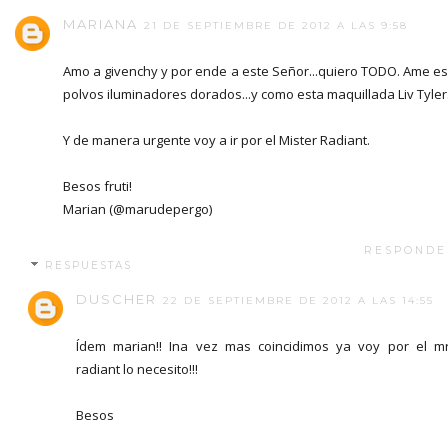
MARIANA
21 DE SEPTIEMBRE DE 2012 A LAS 9:58
Amo a givenchy y por ende a este Señor...quiero TODO. Ame e
polvos iluminadores dorados...y como esta maquillada Liv Tyler
Y de manera urgente voy a ir por el Mister Radiant.
Besos fruti!
Marian (@marudepergo)
RESPONDE
RESPUESTAS
DUSCHER
22 DE SEPTIEMBRE DE 2012 A LAS 14:55
Ídem marian!! Ina vez mas coincidimos ya voy por el m
radiant lo necesito!!!
Besos