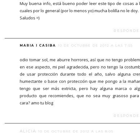
Muy buena info, está bueno poder leer este tipo de cosas a 
cuales por lo general (por lo menos yo) mucha bolilla no le doy.
Saludos =)
RESPONDE
MARIA I CASIBA
10 DE OCTUBRE DE 2012 A LAS 7:55
odio tomar sol, me aburre horrores, así que no tengo proble
en ese aspecto, mi piel agradecida, pero no tengo la costum
de usar protección durante todo el año, salvo alguna cr
humectante o base con protección que me pongo a la maña
tengo que ser más extricta, pero hay alguna marca o al
producto que recomiendes, que no sea muy grasoso para
cara? amo tu blog
RESPONDE
ALICIA
10 DE OCTUBRE DE 2012 A LAS 8:05