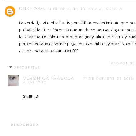
UNKNOWN
11 DE OCTUBRE DE 2012 A LAS 12:59
La verdad, evito el sol más por el fotoenvejecimiento que por
probabilidad de cáncer...lo que me hace pensar algo respect
la Vitamina D: sólo uso protector (muy alto) en rostro y cuel
pero en verano el sol me pega en los hombros y brazos, con 
alcanza para sintetizar la Vit D??
RESPONDE
RESPUESTAS
VERÓNICA FRÁGOLA
11 DE OCTUBRE DE 2012
A LAS 17:30
SIIIII!!!! :D
RESPONDER