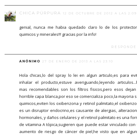
CHICA PÚRPURA
12 DE OCTUBRE DE 2012 A LAS 2:09
genial, nunca me habia quedado claro lo de los protecto
quimicos y minerales!!! gracias por la info!
RESPONDE
ANÓNIMO
27 DE ENERO DE 2013 A LAS 23:10
Hola chicas,lo del spray lo lei en algun articulo,es para evi
inhalar el producto,estuve averiguando,leyendo articulos...
mas recomendables son los filtros fisicos,pero esos dejan
horrible capa blanca,por eso se comercializa poco,la mayoria 
quimicos,eviten los oxibenzona y retinol palmitato,el oxibenz
es un disruptor endocrino,es causante de alergias, alteracio
hormonales, y daños celulares y el retinol palmitato es una fo
de vitamina A tópica,sugieren que puede estar vinculado con
aumento de riesgo de cáncer de piel,he visto que en algu