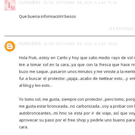
LUNABEL
10 DE OCTUBRE DE 2012 A LAS 15:16
Que buena información! besos
RESPONDE
MARIANA
10 DE OCTUBRE DE 2012 A LAS 19:50
Hola Fruti...estoy en Carilo y hoy que salio medio rayo de sol
tire a tomar sol en la cara...ya que con la fresca que hace ni
buzo me saque...pasaron unos minutos y me viniste a la ment
fui a buscar el protector...jajaja...acabo de twittear esto....y en
al blog y leo esto...
Yo tomo sol, me gusta, siempre con protector...pero tomo, por
me gusta estar bronceada...no carbonizada...voy a probar con 
autobronceantes...mi hno se esta por ir de viaje, así que vo
aprovecar su paso por el free shop y pedirle uno bueno para
cara.