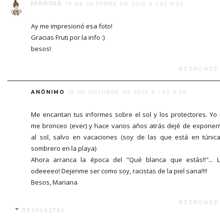
MARINA
10 DE OCTUBRE DE 2012 A LAS 9:25
Ay me impresionó esa foto!
Gracias Fruti por la info :)
besos!
RESPONDE
ANÓNIMO
10 DE OCTUBRE DE 2012 A LAS 9:29
Me encantan tus informes sobre el sol y los protectores. Yo
me bronceo (ever) y hace varios años atrás dejé de expone
al sol, salvo en vacaciones (soy de las que está en túnic
sombrero en la playa)
Ahora arranca la época del "Qué blanca que estás!!"... 
odeeeeo! Dejenme ser como soy, racistas de la piel sana!!!!
Besos, Mariana
RESPONDE
RESPUESTAS