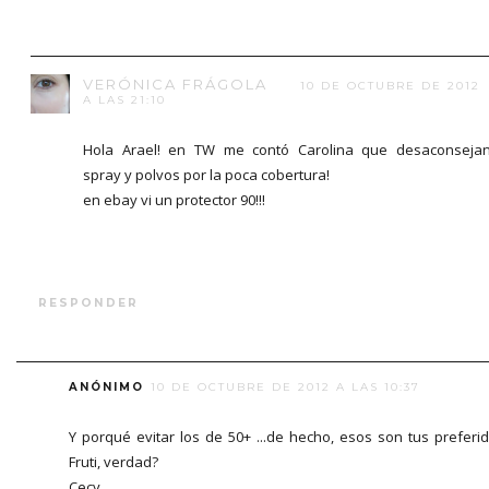
VERÓNICA FRÁGOLA
10 DE OCTUBRE DE 2012
A LAS 21:10
Hola Arael! en TW me contó Carolina que desaconseja
spray y polvos por la poca cobertura!
en ebay vi un protector 90!!!
RESPONDER
ANÓNIMO
10 DE OCTUBRE DE 2012 A LAS 10:37
Y porqué evitar los de 50+ ...de hecho, esos son tus preferi
Fruti, verdad?
Cecy.