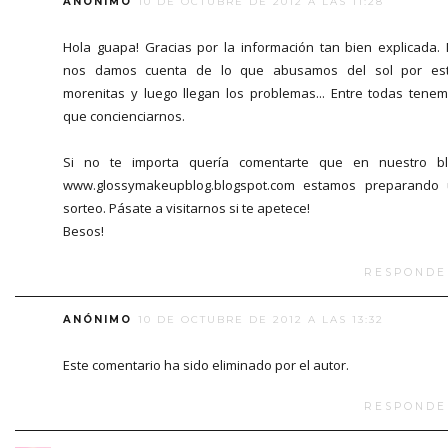
ANÓNIMO
10 DE OCTUBRE DE 2012 A LAS 11:28
Hola guapa! Gracias por la información tan bien explicada.
nos damos cuenta de lo que abusamos del sol por est
morenitas y luego llegan los problemas... Entre todas tene
que concienciarnos.
Si no te importa quería comentarte que en nuestro b
www.glossymakeupblog.blogspot.com estamos preparando
sorteo. Pásate a visitarnos si te apetece!
Besos!
RESPONDE
ANÓNIMO
10 DE OCTUBRE DE 2012 A LAS 13:32
Este comentario ha sido eliminado por el autor.
RESPONDE