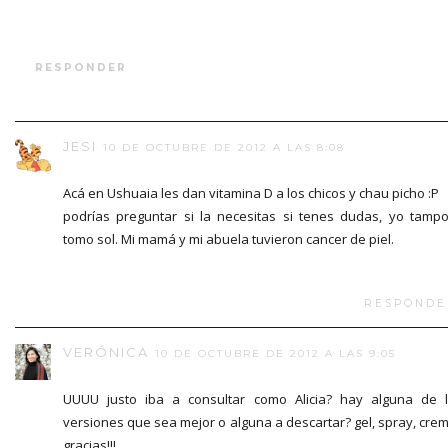
RESPONDER
JESI
10 DE OCTUBRE DE 2012 A LAS 8:08
Acá en Ushuaia les dan vitamina D a los chicos y chau picho :P
podrías preguntar si la necesitas si tenes dudas, yo tamp
tomo sol. Mi mamá y mi abuela tuvieron cancer de piel.
RESPONDE
VERÓNICA
10 DE OCTUBRE DE 2012 A LAS 9:05
UUUU justo iba a consultar como Alicia? hay alguna de 
versiones que sea mejor o alguna a descartar? gel, spray, cre
gracias!!!