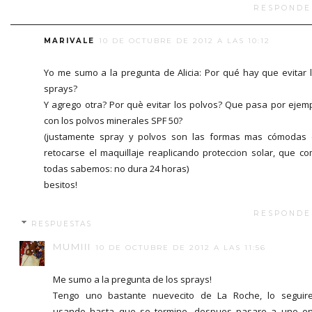
RESPONDE
MARIVALE
10 DE OCTUBRE DE 2012 A LAS 10:12
Yo me sumo a la pregunta de Alicia: Por qué hay que evitar 
sprays?
Y agrego otra? Por què evitar los polvos? Que pasa por ejem
con los polvos minerales SPF 50?
(justamente spray y polvos son las formas mas cómodas
retocarse el maquillaje reaplicando proteccion solar, que c
todas sabemos: no dura 24 horas)
besitos!
RESPONDE
RESPUESTAS
MUMIII
10 DE OCTUBRE DE 2012 A LAS 11:56
Me sumo a la pregunta de los sprays!
Tengo uno bastante nuevecito de La Roche, lo seguir
usando hasta que se termine, despues pasare a uno e