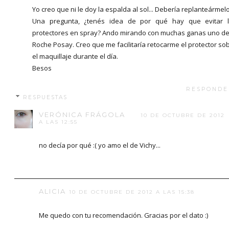
Yo creo que ni le doy la espalda al sol... Debería replanteármelo
Una pregunta, ¿tenés idea de por qué hay que evitar 
protectores en spray? Ando mirando con muchas ganas uno de
Roche Posay. Creo que me facilitaría retocarme el protector so
el maquillaje durante el día.
Besos
RESPONDE
RESPUESTAS
VERÓNICA FRÁGOLA
10 DE OCTUBRE DE 2012
A LAS 12:55
no decía por qué :( yo amo el de Vichy...
ALICIA
10 DE OCTUBRE DE 2012 A LAS 15:38
Me quedo con tu recomendación. Gracias por el dato :)