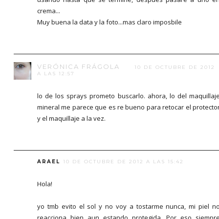
crema...
Muy buena la data y la foto...mas claro imposbile
VERÓNICA FRÁGOLA
10 DE OCTUBRE DE 2012
A LAS 12:57
lo de los sprays prometo buscarlo. ahora, lo del maquillaj
mineral me parece que es re bueno para retocar el protecto
y el maquillaje a la vez.
ARAEL
10 DE OCTUBRE DE 2012 A LAS 15:42
Hola!
yo tmb evito el sol y no voy a tostarme nunca, mi piel n
reacciona bien aun estando protegida. Por eso siempr