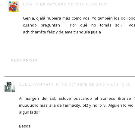
EVA
10 DE OCTUBRE DE 2012 A LAS 13:31
Genia, ojalá hubiera más como vos. Yo también los odiiioo
cuando preguntan ¨ Por qué no tomás sol?¨ Vo
achicharráte feliz y dejáme tranquila jajaja
RESPONDER
JULIETAMARIA
10 DE OCTUBRE DE 2012 A LAS 10:00
Al margen del sol: Estuve buscando el Sunless Bronze 
muuuucho más allá de farmacity, ok) y no lo vi. Alguien lo vió
algún lado?
Besos!