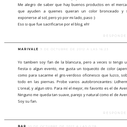
Me alegro de saber que hay buenos productos en el merc
que ayuden a quienes quieran un color bronceado y s
exponerse al sol, pero yo por mi lado, paso :)
Eso si que fue sacrificarse por el blog, eh!
RESPONDE
MARIVALE
9 DE OCTUBRE DE 2012 A LAS 16:23
Yo tambien soy fan de la blancura, pero a veces si tengo 
fiesta o algun evento, me gusta un toquecito de color (ape
como para sacarme el gris-verdoso oficinesco que luzco, so
todo en las piernas. Probe varios autobronceantes: Lidher
L'oreal, y algun otro. Para mí el mejor, mi favorito es el de Ave
Ninguno me queda tan suave, parejo y natural como el de Ave
Soy su fan.
RESPONDE
BAR
10 DE OCTUBRE DE 2012 A LAS 0:28