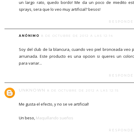
un largo rato, quedo bordo! Me da un poco de miedito es
sprays, sera que lo veo muy artificial? besos!
RESPONDE
ANÓNIMO
8 DE OCTUBRE DE 2012 A LAS 12:14
Soy del club de la blancura, cuando veo piel bronceada veo p
arruinada. Este producto es una opcion si queres un colorc
para variar...
RESPONDE
UNKNOWN
8 DE OCTUBRE DE 2012 A LAS 12:15
Me gusta el efecto, y no se ve artificial!
Un beso,
Maquillando sueños
RESPONDE