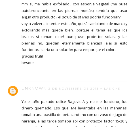
mm si, me había exfoliado.. con esponja vegetal (me pus
autobronceante en las piernas nomás), tendría que usa
algun otro producto? el scrub de st ives podría funcionar?
voy a volver a intentar este año, quizá cambiando de marca 
exfoliando más quede bien.. porque el tema es que lo
brazos si toman color! aunq use protector solar.. y la
piernas no, quedan eternamente blancas! jajaj si est
funcionara sería una solución para emparejar el color..
gracias fruti!
besote!
UNKNOWN
2 DE NOVIEMBRE DE 2013 A LAS 0:45
Yo el año pasado utilicé Bagovit A y no me funcionó, fu
dinero quemado. Eso que: Me levantaba en las mañanas
tomaba una pastilla de betacaroteno con un vaso de jugo d
naranja, a las tarde tomaba sol con protector factor 15-20 