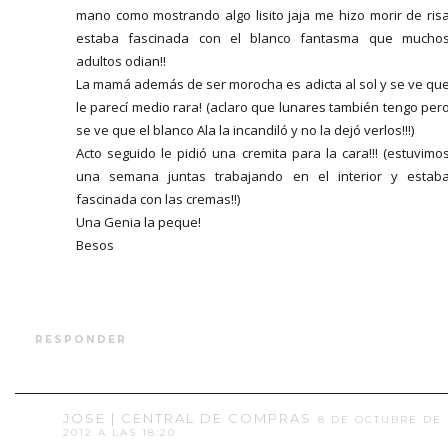
mano como mostrando algo lisito jaja me hizo morir de ris
estaba fascinada con el blanco fantasma que mucho
adultos odian!!
La mamá además de ser morocha es adicta al sol y se ve qu
le parecí medio rara! (aclaro que lunares también tengo per
se ve que el blanco Ala la incandiló y no la dejó verlos!!!)
Acto seguido le pidió una cremita para la cara!!! (estuvimo
una semana juntas trabajando en el interior y estab
fascinada con las cremas!!)
Una Genia la peque!
Besos
RESPONDER
JOSE | CENTRAL DE COMPRAS
8 DE OCTUBRE DE
2012 A LAS 18:20