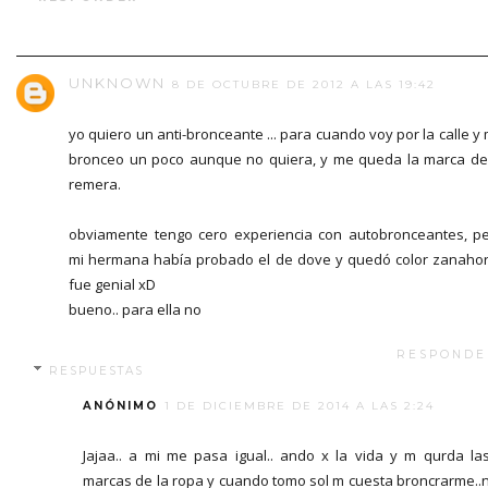
UNKNOWN
8 DE OCTUBRE DE 2012 A LAS 19:42
yo quiero un anti-bronceante ... para cuando voy por la calle y
bronceo un poco aunque no quiera, y me queda la marca de
remera.
obviamente tengo cero experiencia con autobronceantes, p
mi hermana había probado el de dove y quedó color zanahor
fue genial xD
bueno.. para ella no
RESPONDE
RESPUESTAS
ANÓNIMO
1 DE DICIEMBRE DE 2014 A LAS 2:24
Jajaa.. a mi me pasa igual.. ando x la vida y m qurda la
marcas de la ropa y cuando tomo sol m cuesta broncrarme..