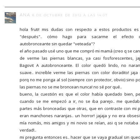
ANA
8 DE OCTUBRE DE 2012 A LAS 14:07
hola fruti! mis dudas con respecto a estos productos es
"después".. cómo hago para sacarme el efecto d
autobronceante sin quedar "veteada"?
el año pasado usé uno que me compró mi mamá (creo q se ca
de verme las piernas blancas, ya casi fosforescentes, jaj
Bagovit A autobronceante. El color quedó lindo, no naran
suave.. increíble verme las piernas con color doradito! jaja
porq no me ponga al sol (siempre con protector, obvio) sino p
las piernas no se me broncean nunca! no sé por qué..
bueno, la cuestión es que el color había quedado bien, p
cuando se me empezó a ir, no se iba parejo.. me queda
partes más bronceadas que otras, que en contraste con mi p
eran manchones naranjas.. un horror! jajaja y no era obses
mía nomás, mis amigos y mi novio se reían, asi q se notaba
verdad!..
mi pregunta entonces es.. hacer que se vaya gradual sin que