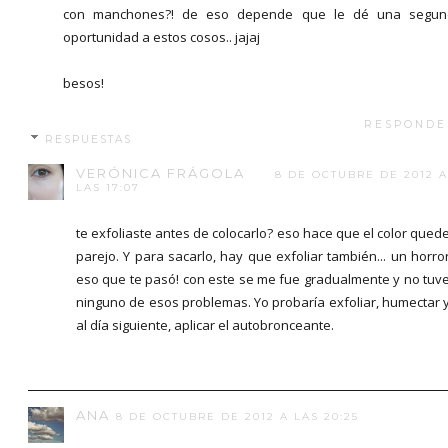
con manchones?! de eso depende que le dé una segun
oportunidad a estos cosos.. jajaj
besos!
RESPONDE
RESPUESTAS
VERÓNICA FRÁGOLA
8 DE OCTUBRE DE 2012 A
LAS 17:07
te exfoliaste antes de colocarlo? eso hace que el color qued
parejo. Y para sacarlo, hay que exfoliar también... un horro
eso que te pasó! con este se me fue gradualmente y no tuv
ninguno de esos problemas. Yo probaría exfoliar, humectar 
al día siguiente, aplicar el autobronceante.
ANA
8 DE OCTUBRE DE 2012 A LAS 20:25