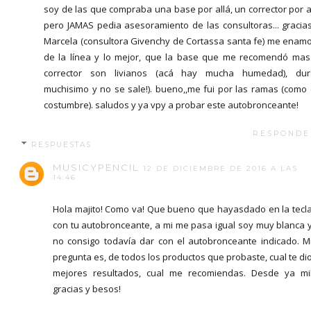
soy de las que compraba una base por allá, un corrector por 
pero JAMAS pedia asesoramiento de las consultoras... gracia
Marcela (consultora Givenchy de Cortassa santa fe) me enam
de la línea y lo mejor, que la base que me recomendó mas
corrector son livianos (acá hay mucha humedad), dur
muchisimo y no se sale!). bueno,,me fui por las ramas (como
costumbre). saludos y ya vpy a probar este autobronceante!
RESPONDE
RESPUESTAS
MUSICYPENCIL
12 DE DICIEMBRE DE 2016 A LAS
14:46
Hola majito! Como va! Que bueno que hayasdado en la tecl
con tu autobronceante, a mi me pasa igual soy muy blanca 
no consigo todavía dar con el autobronceante indicado. M
pregunta es, de todos los productos que probaste, cual te di
mejores resultados, cual me recomiendas. Desde ya mi
gracias y besos!