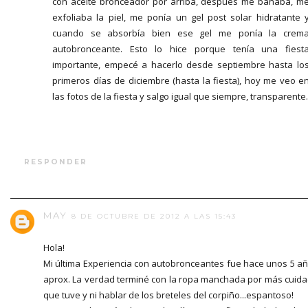
con aceite bronceador por arriba, después me bañaba, m
exfoliaba la piel, me ponía un gel post solar hidratante 
cuando se absorbía bien ese gel me ponía la crem
autobronceante. Esto lo hice porque tenía una fiest
importante, empecé a hacerlo desde septiembre hasta lo
primeros días de diciembre (hasta la fiesta), hoy me veo e
las fotos de la fiesta y salgo igual que siempre, transparente.
RESPONDER
MAY
8 DE OCTUBRE DE 2012 A LAS 15:43
Hola!
Mi última Experiencia con autobronceantes fue hace unos 5 a
aprox. La verdad terminé con la ropa manchada por más cuid
que tuve y ni hablar de los breteles del corpiño...espantoso!