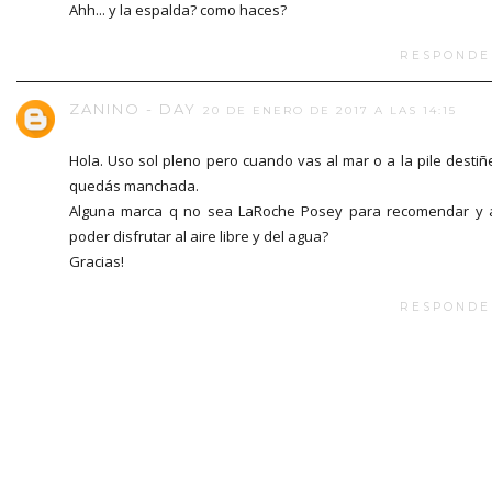
Ahh... y la espalda? como haces?
RESPONDE
ZANINO - DAY
20 DE ENERO DE 2017 A LAS 14:15
Hola. Uso sol pleno pero cuando vas al mar o a la pile destiñ
quedás manchada.
Alguna marca q no sea LaRoche Posey para recomendar y 
poder disfrutar al aire libre y del agua?
Gracias!
RESPONDE