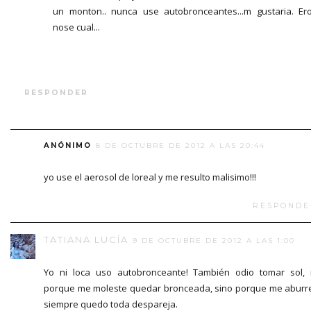
un monton.. nunca use autobronceantes...m gustaria. Er
nose cual...
RESPONDER
ANÓNIMO
8 DE OCTUBRE DE 2012 A LAS 20:44
yo use el aerosol de loreal y me resulto malisimo!!!
RESPONDE
TATIANA LUCÍA
9 DE OCTUBRE DE 2012 A LAS 1:00
Yo ni loca uso autobronceante! También odio tomar sol,
porque me moleste quedar bronceada, sino porque me aburr
siempre quedo toda despareja.