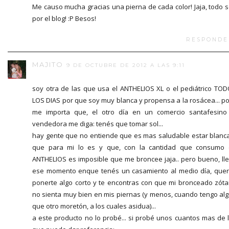
Me causo mucha gracias una pierna de cada color! Jaja, todo 
por el blog! :P Besos!
RESPONDE
MAJITO
9 DE OCTUBRE DE 2012 A LAS 9:11
soy otra de las que usa el ANTHELIOS XL o el pediátrico TO
LOS DIAS por que soy muy blanca y propensa a la rosácea... p
me importa que, el otro día en un comercio santafesino
vendedora me diga: tenés que tomar sol...
hay gente que no entiende que es mas saludable estar blanc
que para mi lo es y que, con la cantidad que consumo
ANTHELIOS es imposible que me broncee jaja.. pero bueno, ll
ese momento enque tenés un casamiento al medio día, que
ponerte algo corto y te encontras con que mi bronceado zót
no sienta muy bien en mis piernas (y menos, cuando tengo al
que otro moretón, a los cuales asidua)...
a este producto no lo probé... si probé unos cuantos mas de 