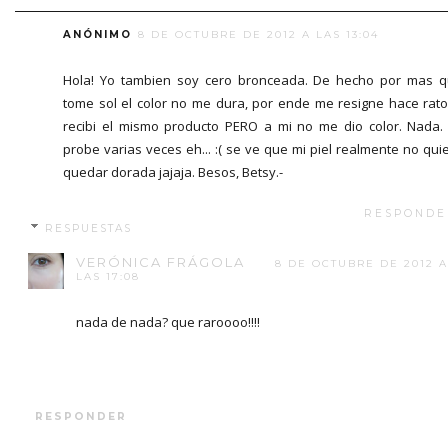
ANÓNIMO
8 DE OCTUBRE DE 2012 A LAS 13:04
Hola! Yo tambien soy cero bronceada. De hecho por mas 
tome sol el color no me dura, por ende me resigne hace rato
recibi el mismo producto PERO a mi no me dio color. Nada.
probe varias veces eh... :( se ve que mi piel realmente no qui
quedar dorada jajaja. Besos, Betsy.-
RESPONDE
RESPUESTAS
VERÓNICA FRÁGOLA
8 DE OCTUBRE DE 2012 A
LAS 17:08
nada de nada? que raroooo!!!!
RESPONDER