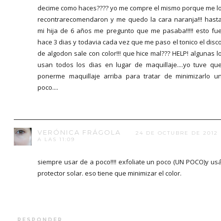
decime como haces???? yo me compre el mismo porque me l
recontrarecomendaron y me quedo la cara naranja!!! hast
mi hija de 6 años me pregunto que me pasaba!!!!! esto fu
hace 3 dias y todavia cada vez que me paso el tonico el disc
de algodon sale con color!!! que hice mal??? HELP! algunas l
usan todos los dias en lugar de maquillaje....yo tuve qu
ponerme maquillaje arriba para tratar de minimizarlo u
poco....
VERÓNICA FRÁGOLA
24 DE OCTUBRE DE 2012
A LAS 11:09
siempre usar de a poco!!!! exfoliate un poco (UN POCO)y us
protector solar. eso tiene que minimizar el color.
RESPONDER