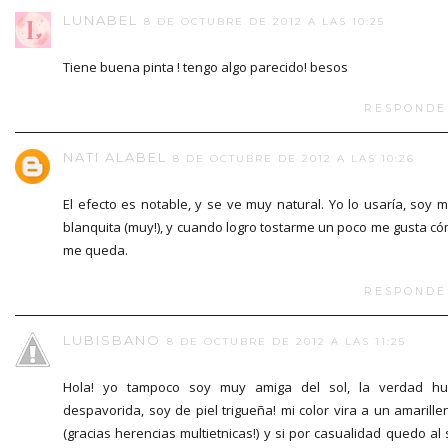
LUNABEL
8 DE OCTUBRE DE 2012 A LAS 10:25
Tiene buena pinta ! tengo algo parecido! besos
RESPONDE
NATI ALABEL
8 DE OCTUBRE DE 2012 A LAS 10:26
El efecto es notable, y se ve muy natural. Yo lo usaría, soy 
blanquita (muy!), y cuando logro tostarme un poco me gusta c
me queda.
RESPONDE
LUBISBANO
8 DE OCTUBRE DE 2012 A LAS 11:25
Hola! yo tampoco soy muy amiga del sol, la verdad h
despavorida, soy de piel trigueña! mi color vira a un amarille
(gracias herencias multietnicas!) y si por casualidad quedo al 