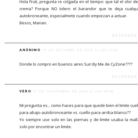
Hola Fruti, pregunta re colgada en el tiempo: que tal el olor de
crema? Porque NO tolero el barandor que te deja cualqu
autobroneante, especialmete cuando empiezan a actuar.
Besos, Marian.
RESPONDE
ANÓNIMO
17 DE OCTUBRE DE 2012 A LAS 11:05
Donde lo compro en buenos aires Sun By Me de CyZone????
RESPONDE
VERO
17 DE DICIEMBRE DE 2014 A LAS 19:46
Mi pregunta es... como haces para que quede bien el limite cuel
para-abajo-autobronceante vs. cuello-para-arriba-blanco??
Yo siempre use solo en las piernas y de limite usaba la malla
solo por encontrar un limite.