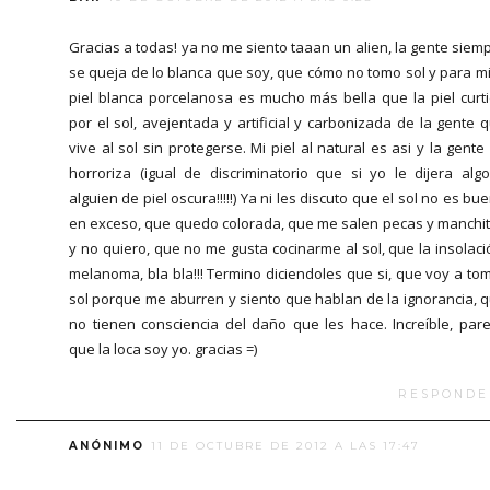
Gracias a todas! ya no me siento taaan un alien, la gente siem
se queja de lo blanca que soy, que cómo no tomo sol y para mi
piel blanca porcelanosa es mucho más bella que la piel curt
por el sol, avejentada y artificial y carbonizada de la gente 
vive al sol sin protegerse. Mi piel al natural es asi y la gente
horroriza (igual de discriminatorio que si yo le dijera alg
alguien de piel oscura!!!!!) Ya ni les discuto que el sol no es bu
en exceso, que quedo colorada, que me salen pecas y manchi
y no quiero, que no me gusta cocinarme al sol, que la insolaci
melanoma, bla bla!!! Termino diciendoles que si, que voy a to
sol porque me aburren y siento que hablan de la ignorancia, 
no tienen consciencia del daño que les hace. Increíble, par
que la loca soy yo. gracias =)
RESPONDE
ANÓNIMO
11 DE OCTUBRE DE 2012 A LAS 17:47