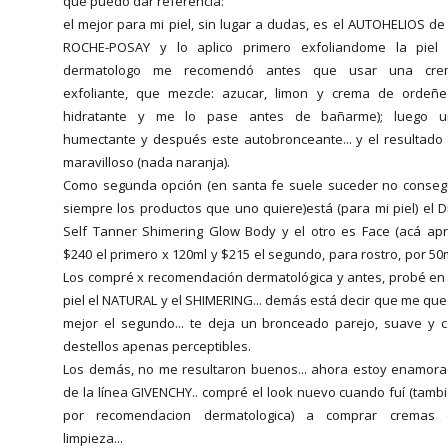
que puedo dar referencia:
el mejor para mi piel, sin lugar a dudas, es el AUTOHELIOS de
ROCHE-POSAY y lo aplico primero exfoliandome la piel 
dermatologo me recomendó antes que usar una cre
exfoliante, que mezcle: azucar, limon y crema de ordeñ
hidratante y me lo pase antes de bañarme); luego u
humectante y después este autobronceante... y el resultado
maravilloso (nada naranja).
Como segunda opción (en santa fe suele suceder no conseg
siempre los productos que uno quiere)está (para mi piel) el D
Self Tanner Shimering Glow Body y el otro es Face (acá ap
$240 el primero x 120ml y $215 el segundo, para rostro, por 50m
Los compré x recomendación dermatológica y antes, probé en
piel el NATURAL y el SHIMERING... demás está decir que me qu
mejor el segundo... te deja un bronceado parejo, suave y 
destellos apenas perceptibles.
Los demás, no me resultaron buenos... ahora estoy enamor
de la línea GIVENCHY.. compré el look nuevo cuando fuí (tamb
por recomendacion dermatologica) a comprar cremas 
limpieza...