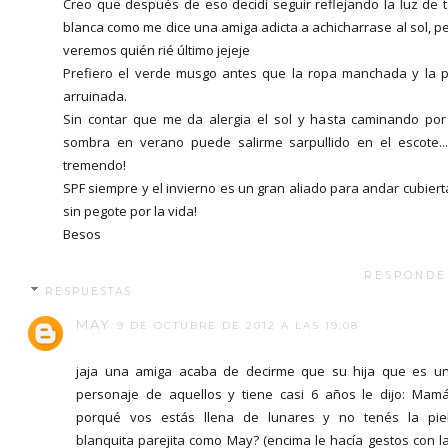
Creo que después de eso decidí seguir reflejando la luz de 
blanca como me dice una amiga adicta a achicharrase al sol, p
veremos quién rié último jejeje
Prefiero el verde musgo antes que la ropa manchada y la p
arruinada.
Sin contar que me da alergia el sol y hasta caminando por
sombra en verano puede salirme sarpullido en el escote..
tremendo!
SPF siempre y el invierno es un gran aliado para andar cubiert
sin pegote por la vida!
Besos
RESPONDE
RESPUESTAS
MAY
9 DE OCTUBRE DE 2012 A LAS 19:08
jaja una amiga acaba de decirme que su hija que es u
personaje de aquellos y tiene casi 6 años le dijo: Mam
porqué vos estás llena de lunares y no tenés la pie
blanquita parejita como May? (encima le hacía gestos con l