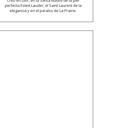
Creo en Dior, en la Santa Madre de la piel
perfecta Esteé Lauder, el Saint Laurent de la
elegancia y en el paraíso de La Prairie.