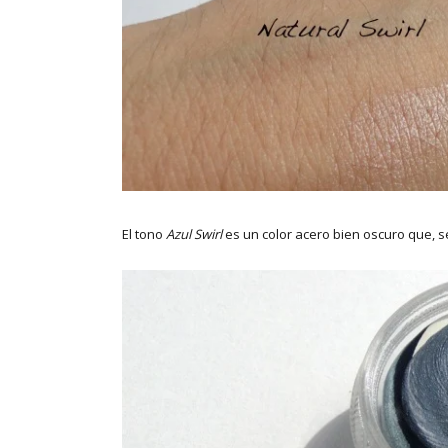
El tono
Azul Swirl
es un color acero bien oscuro que, s