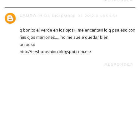
RESPONDER
LAURA
19 DE DICIEMBRE DE 2012 A LAS 5:53
q bonito el verde en los ojos!!! me encanta!!! lo q psa esq con
mis ojos marrones,.... no me suele quedar bien
un beso
http://tieshafashion.blogspot.com.es/
RESPONDER