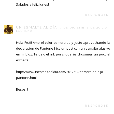
Saludos y feliz lunes!
RESPONDER
UN ESMALTE AL DÍA
17 DE DICIEMBRE DE 2012 A
LAS 15:40
Hola Fruti! Amo el color esmeralda y justo aprovechando la
declaración de Pantone hice un post con un esmalte alusivo
en mi blog. Te dejo el link por si querés chusmear un poco el
esmalte.
http://www.unesmaltealdia.com/2012/12/esmeralda-dijo-
pantone.html
Besos!!!
RESPONDER