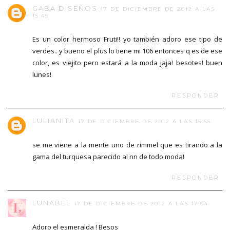
GABA DISEÑOS
17 DE DICIEMBRE DE 2012 A LAS
15:45
Es un color hermoso Fruti!! yo también adoro ese tipo de
verdes.. y bueno el plus lo tiene mi 106 entonces q es de ese
color, es viejito pero estará a la moda jaja! besotes! buen
lunes!
RESPONDER
LULIANITA
17 DE DICIEMBRE DE 2012 A LAS 15:55
se me viene a la mente uno de rimmel que es tirando a la
gama del turquesa parecido al nn de todo moda!
RESPONDER
LUNABEL
17 DE DICIEMBRE DE 2012 A LAS 17:04
Adoro el esmeralda ! Besos