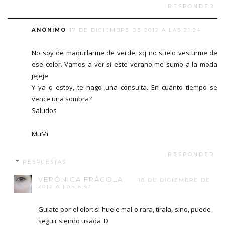
RESPONDER
ANÓNIMO
17 DE DICIEMBRE DE 2012 A LAS 21:24
No soy de maquillarme de verde, xq no suelo vesturme de
ese color. Vamos a ver si este verano me sumo a la moda
jejeje
Y ya q estoy, te hago una consulta. En cuánto tiempo se
vence una sombra?
Saludos
MuMi
RESPONDER
RESPUESTAS
VERÓNICA FRÁGOLA
18 DE DICIEMBRE DE
2012 A LAS 8:47
Guiate por el olor: si huele mal o rara, tirala, sino, puede
seguir siendo usada :D