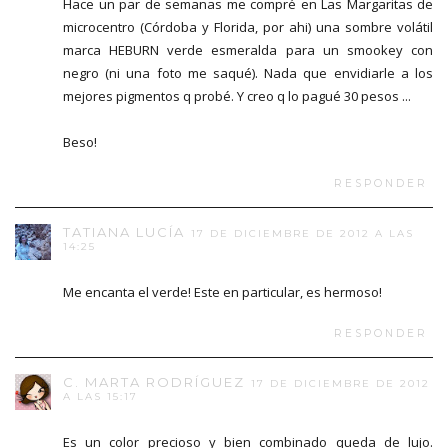
Hace un par de semanas me compré en Las Margaritas de
microcentro (Córdoba y Florida, por ahi) una sombre volátil
marca HEBURN verde esmeralda para un smookey con
negro (ni una foto me saqué). Nada que envidiarle a los
mejores pigmentos q probé. Y creo q lo pagué 30 pesos ...
Beso!
RESPONDER
TATIANA LUCÍA
17 DE DICIEMBRE DE 2012 A LAS
14:25
Me encanta el verde! Este en particular, es hermoso!
RESPONDER
C. MARTA RODRÍGUEZ
17 DE DICIEMBRE DE 2012
A LAS 15:17
Es un color precioso y bien combinado queda de lujo.