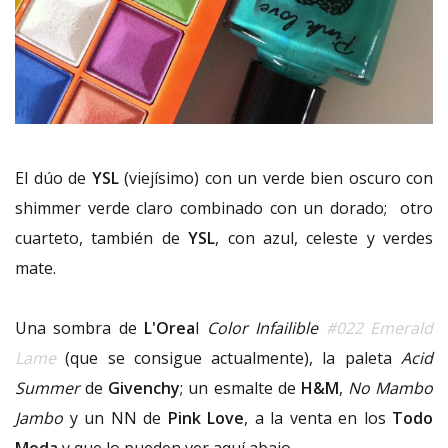
El dúo de
YSL
(viejísimo) con un verde bien oscuro con
shimmer verde claro combinado con un dorado; otro
cuarteto, también de
YSL
, con azul, celeste y verdes
mate.
Una sombra de
L'Orea
l
Color Infailible
#022 Emerald
Lame
(que se consigue actualmente), la paleta
Acid
Summer
de
Givenchy
; un esmalte de
H&M
,
No Mambo
Jambo
y un NN de
Pink Love
, a la venta en los
Todo