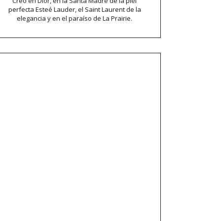
Creo en Dior, en la Santa Madre de la piel
perfecta Esteé Lauder, el Saint Laurent de la
elegancia y en el paraíso de La Prairie.