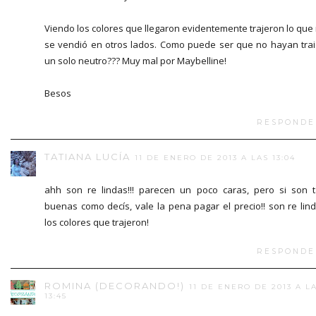
Viendo los colores que llegaron evidentemente trajeron lo que
se vendió en otros lados. Como puede ser que no hayan tra
un solo neutro??? Muy mal por Maybelline!
Besos
RESPONDE
TATIANA LUCÍA
11 DE ENERO DE 2013 A LAS 13:04
ahh son re lindas!!! parecen un poco caras, pero si son 
buenas como decís, vale la pena pagar el precio!! son re lin
los colores que trajeron!
RESPONDE
ROMINA (DECORANDO!)
11 DE ENERO DE 2013 A L
13:45