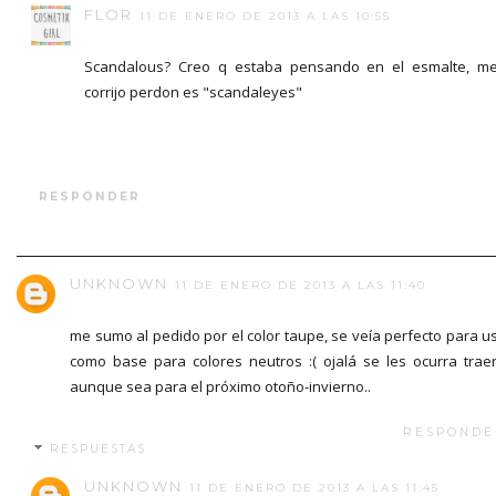
FLOR
11 DE ENERO DE 2013 A LAS 10:55
Scandalous? Creo q estaba pensando en el esmalte, m
corrijo perdon es "scandaleyes"
RESPONDER
UNKNOWN
11 DE ENERO DE 2013 A LAS 11:40
me sumo al pedido por el color taupe, se veía perfecto para u
como base para colores neutros :( ojalá se les ocurra traer
aunque sea para el próximo otoño-invierno..
RESPONDE
RESPUESTAS
UNKNOWN
11 DE ENERO DE 2013 A LAS 11:45