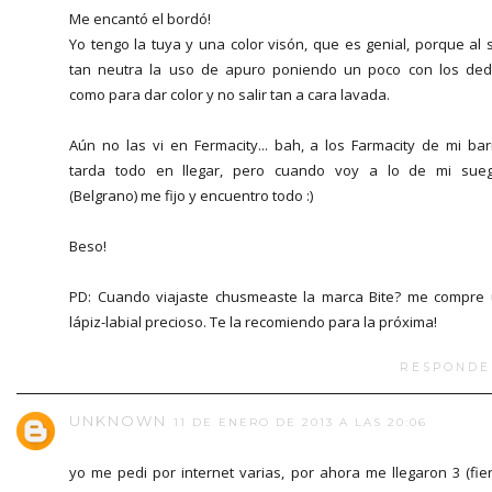
Me encantó el bordó!
Yo tengo la tuya y una color visón, que es genial, porque al 
tan neutra la uso de apuro poniendo un poco con los de
como para dar color y no salir tan a cara lavada.
Aún no las vi en Fermacity... bah, a los Farmacity de mi bar
tarda todo en llegar, pero cuando voy a lo de mi sue
(Belgrano) me fijo y encuentro todo :)
Beso!
PD: Cuando viajaste chusmeaste la marca Bite? me compre
lápiz-labial precioso. Te la recomiendo para la próxima!
RESPONDE
UNKNOWN
11 DE ENERO DE 2013 A LAS 20:06
yo me pedi por internet varias, por ahora me llegaron 3 (fie