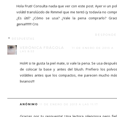
Hola Fruti! Consulta nada que ver con este post. Ayer vi un po
volátil translúcido de Rimmel que me tentó (y todavía no compr
¿Es útil? ¿Cómo se usa? ¿Vale la pena comprarlo? Grac
genia!!!!!!!! Cris
RESPONDE
RESPUESTAS
VERÓNICA FRÁGOLA
11 DE ENERO DE 2013 A
LAS 8:53
HolA! si te gusta la piel mate, si vale la pena. Se usa despué
de colocar la base y antes del blush. Prefiero los polvo
volátiles antes que los compactos, me parecen mucho má
livianos!!!
ANÓNIMO
11 DE ENERO DE 2013 A LAS 11:17
Gracias por tu respuesta! Una lectora silenciosa pero fiel