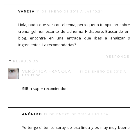
VANESA
11 DE ENERO DE 2013 A LAS 10:24
Hola, nada que ver con el tema, pero queria tu opinion sobre
crema gel humectante de Lidherma Hidrapore. Buscando en
blog, encontre en una entrada que ibas a analizar s
ingredientes. La recomendarias?
RESPONDE
RESPUESTAS
VERÓNICA FRÁGOLA
11 DE ENERO DE 2013 A
LAS 12:00
SIII! la super recomiendoo!
ANÓNIMO
12 DE ENERO DE 2013 A LAS 1:34
Yo tengo el tonico spray de esa linea y es muy muy bueno