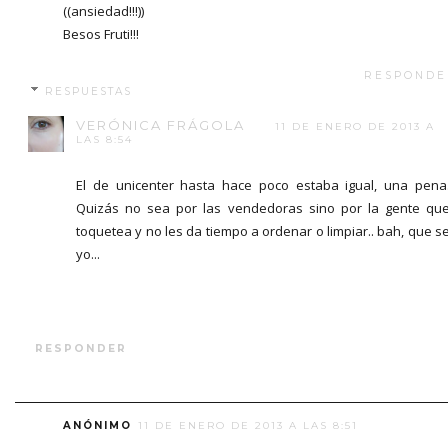
((ansiedad!!!))
Besos Fruti!!!
RESPONDE
RESPUESTAS
VERÓNICA FRÁGOLA
11 DE ENERO DE 2013 A
LAS 8:54
El de unicenter hasta hace poco estaba igual, una pena
Quizás no sea por las vendedoras sino por la gente qu
toquetea y no les da tiempo a ordenar o limpiar.. bah, que s
yo...
RESPONDER
ANÓNIMO
11 DE ENERO DE 2013 A LAS 8:51