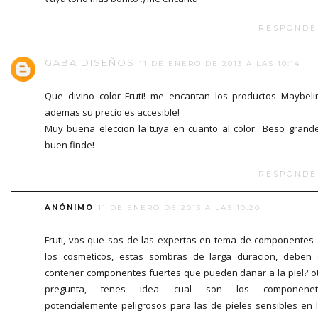
RESPONDE
GABA DISEÑOS
11 DE ENERO DE 2013 A LAS 10:14
Que divino color Fruti! me encantan los productos Maybeli
ademas su precio es accesible!
Muy buena eleccion la tuya en cuanto al color.. Beso grand
buen finde!
RESPONDE
ANÓNIMO
11 DE ENERO DE 2013 A LAS 10:20
Fruti, vos que sos de las expertas en tema de componentes
los cosmeticos, estas sombras de larga duracion, deben
contener componentes fuertes que pueden dañar a la piel? o
pregunta, tenes idea cual son los componenet
potencialemente peligrosos para las de pieles sensibles en 