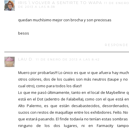
IRIS \ VOLVER A SENTIRTE TO WAPA
11 DE ENER
DE 2013 A LAS 8:38
quedan muchísimo mejor con brocha y son preciosas
besos
RESPONDE
LAU D.
11 DE ENERO DE 2013 A LAS 8:42
Muero por probarlas!!! Lo único es que vi que afuera hay muc
otros colores, dos de los cuales son más neutros (taupe y no
cual otro), como para todos los días!!
Lo que me pasó últimamente, tanto en el local de Maybelline 
está en el Dot (adentro de Falabella), como con el que está en
Alto Palermo, es que están desabastecidos, desordenados
sucios con restos de maquillaje entre los exhibidores. Feíto. No
que estará pasando. El finde todavía no tenían estas sombras
ninguno de los dos lugares, ni en Farmacity tampoc