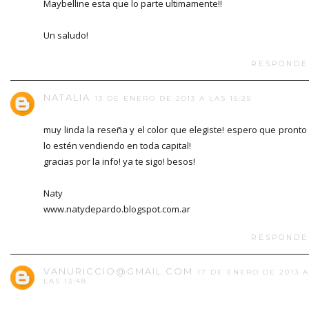
Maybelline esta que lo parte ultimamente!!
Un saludo!
RESPONDE
NATALIA
13 DE ENERO DE 2013 A LAS 15:25
muy linda la reseña y el color que elegiste! espero que pronto
lo estén vendiendo en toda capital!
gracias por la info! ya te sigo! besos!
Naty
www.natydepardo.blogspot.com.ar
RESPONDE
VANURICCIO@GMAIL.COM
17 DE ENERO DE 2013 A
LAS 13:48