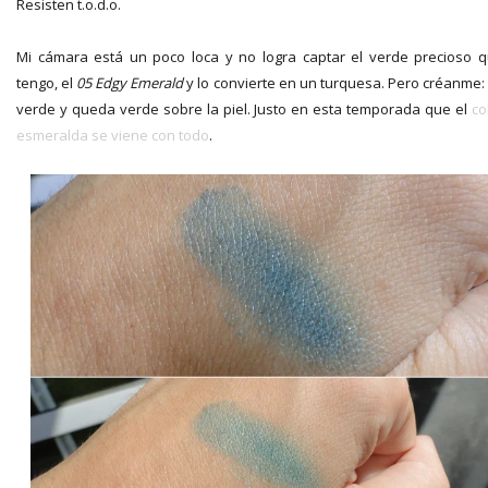
Resisten t.o.d.o.
Mi cámara está un poco loca y no logra captar el verde precioso 
tengo, el
05 Edgy Emerald
y lo convierte en un turquesa. Pero créanme:
verde y queda verde sobre la piel. Justo en esta temporada que el
co
esmeralda se viene con todo
.