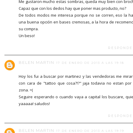
Me gustaron mucho estas sombras, queda muy bien con broc
Capaz que con los dedos hay que poner mas producto, no?
De todos modos me interesa porque no se corren, eso la h
una buena opción en bases cremosas, a la hora de recomen
su compra.
Un beso!
RESPONDE
BELEN MARTIN
17 DE ENERO DE 2013 A LAS 19:18
Hoy los fui a buscar por martinez y las vendedoras me mira
con cara de "tattoo que cosa?!?" jaja todavia no estan por
zona. =(
Seguire esperando o cuando vaya a capital los buscare, qui
yaaaaa! saludos!
RESPONDE
BELEN MARTIN
17 DE ENERO DE 2013 A LAS 19:19