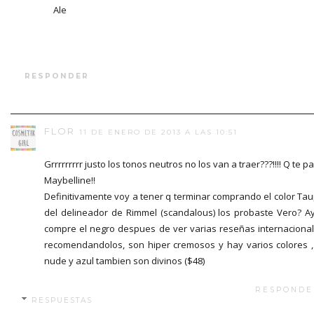
Ale
RESPONDER
FLOR
11 DE ENERO DE 2013 A LAS 10:51
Grrrrrrrrr justo los tonos neutros no los van a traer???!!!! Q te p
Maybelline!!
Definitivamente voy a tener q terminar comprando el color Ta
del delineador de Rimmel (scandalous) los probaste Vero? A
compre el negro despues de ver varias reseñas internaciona
recomendandolos, son hiper cremosos y hay varios colores ,
nude y azul tambien son divinos ($48)
RESPONDE
RESPUESTAS