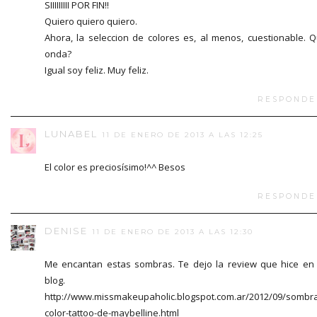
SIIIIIIIII POR FIN!!
Quiero quiero quiero.
Ahora, la seleccion de colores es, al menos, cuestionable. 
onda?
Igual soy feliz. Muy feliz.
RESPONDE
LUNABEL
11 DE ENERO DE 2013 A LAS 12:25
El color es preciosísimo!^^ Besos
RESPONDE
DENISE
11 DE ENERO DE 2013 A LAS 12:30
Me encantan estas sombras. Te dejo la review que hice en
blog.
http://www.missmakeupaholic.blogspot.com.ar/2012/09/sombr
color-tattoo-de-maybelline.html