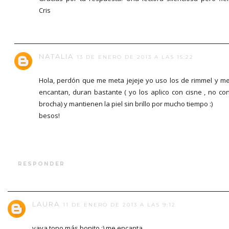
Cris
NATALIA
13 DE ENERO DE 2013 A LAS 15:22
Hola, perdón que me meta jejeje yo uso los de rimmel y m
encantan, duran bastante ( yo los aplico con cisne , no co
brocha) y mantienen la piel sin brillo por mucho tiempo :)
besos!
RESPONDER
LAURA
11 DE ENERO DE 2013 A LAS 9:12
vaya tono más bonito :) me encanta