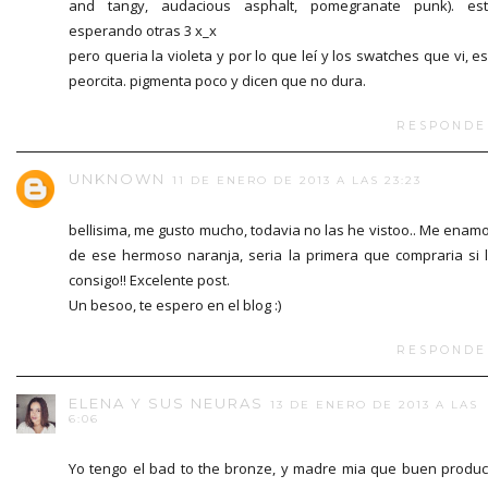
and tangy, audacious asphalt, pomegranate punk). es
esperando otras 3 x_x
pero queria la violeta y por lo que leí y los swatches que vi, es
peorcita. pigmenta poco y dicen que no dura.
RESPONDE
UNKNOWN
11 DE ENERO DE 2013 A LAS 23:23
bellisima, me gusto mucho, todavia no las he vistoo.. Me enam
de ese hermoso naranja, seria la primera que compraria si 
consigo!! Excelente post.
Un besoo, te espero en el blog :)
RESPONDE
ELENA Y SUS NEURAS
13 DE ENERO DE 2013 A LAS
6:06
Yo tengo el bad to the bronze, y madre mia que buen produc