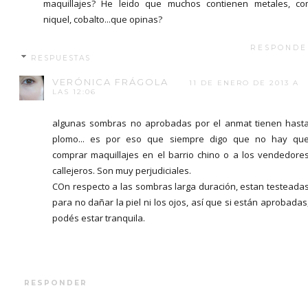
maquillajes? He leido que muchos contienen metales, c
niquel, cobalto...que opinas?
RESPONDE
RESPUESTAS
VERÓNICA FRÁGOLA
11 DE ENERO DE 2013 A
LAS 12:06
algunas sombras no aprobadas por el anmat tienen hast
plomo... es por eso que siempre digo que no hay qu
comprar maquillajes en el barrio chino o a los vendedore
callejeros. Son muy perjudiciales.
COn respecto a las sombras larga duración, estan testeada
para no dañar la piel ni los ojos, así que si están aprobadas
podés estar tranquila.
RESPONDER