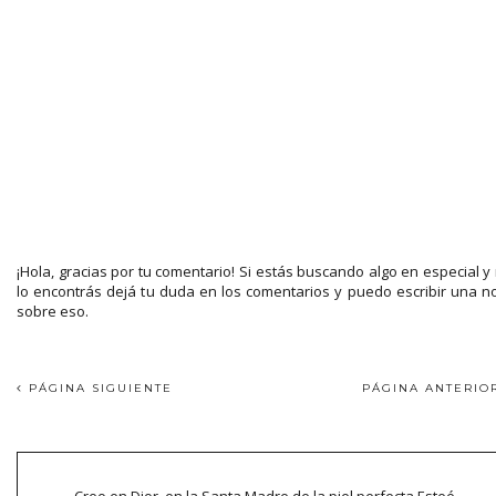
¡Hola, gracias por tu comentario! Si estás buscando algo en especial y
lo encontrás dejá tu duda en los comentarios y puedo escribir una n
sobre eso.
PÁGINA SIGUIENTE
PÁGINA ANTERI
Creo en Dior, en la Santa Madre de la piel perfecta Esteé