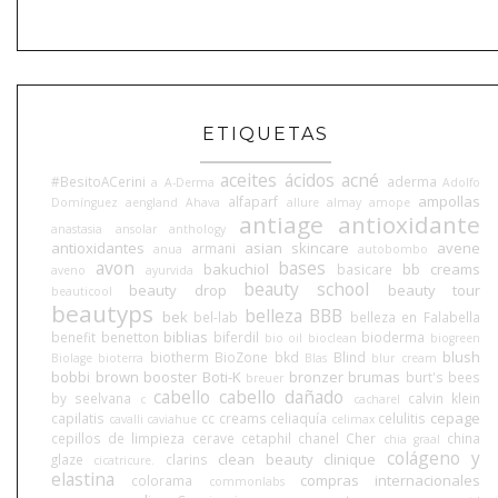
ETIQUETAS
aceites
ácidos
acné
#BesitoACerini
aderma
a
A-Derma
Adolfo
ampollas
alfaparf
Domínguez
aengland
Ahava
allure
almay
amope
antiage
antioxidante
anastasia
ansolar
anthology
antioxidantes
asian skincare
avene
armani
anua
autobombo
avon
bases
bakuchiol
bb creams
basicare
aveno
ayurvida
beauty school
beauty drop
beauty tour
beauticool
beautyps
belleza BBB
bek
bel-lab
belleza en Falabella
biblias
benefit
benetton
biferdil
bioderma
bio oil
bioclean
biogreen
blush
biotherm
BioZone
bkd
Blind
Biolage
bioterra
Blas
blur cream
bobbi brown
booster
Boti-K
bronzer
brumas
burt's bees
breuer
cabello
cabello dañado
by seelvana
calvin klein
c
cacharel
cepage
capilatis
cc creams
celiaquía
celulitis
cavalli
caviahue
celimax
cepillos de limpieza
cerave
cetaphil
chanel
Cher
china
chia graal
colágeno y
clean beauty
clinique
glaze
clarins
cicatricure.
elastina
compras internacionales
colorama
commonlabs