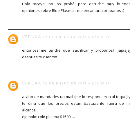
Hola tocaya! no los probé, pero escuché muy buena
opiniones sobre Blue Plasma... me encantaría probarlos :(
VERUKA
22 DE ENERO DE 2013 A LAS 12:11
entonces me tendré que sacrificar y probarlos!!! jajaaja
despues te cuento!!
VERUKA
22 DE ENERO DE 2013 A LAS 12:51
acabo de mandarles un mail (me lo respondieron al toque) 
te diría que los precios están bastaaante fuera de m
alcance!!
ejemplo: cold plasma $1500 ....