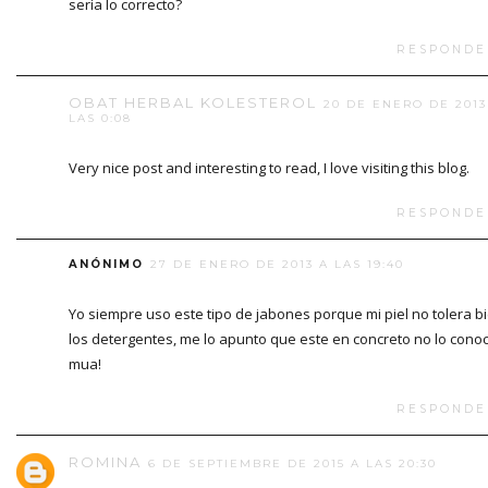
sería lo correcto?
RESPONDE
OBAT HERBAL KOLESTEROL
20 DE ENERO DE 2013
LAS 0:08
Very nice post and interesting to read, I love visiting this blog.
RESPONDE
ANÓNIMO
27 DE ENERO DE 2013 A LAS 19:40
Yo siempre uso este tipo de jabones porque mi piel no tolera b
los detergentes, me lo apunto que este en concreto no lo conoc
mua!
RESPONDE
ROMINA
6 DE SEPTIEMBRE DE 2015 A LAS 20:30