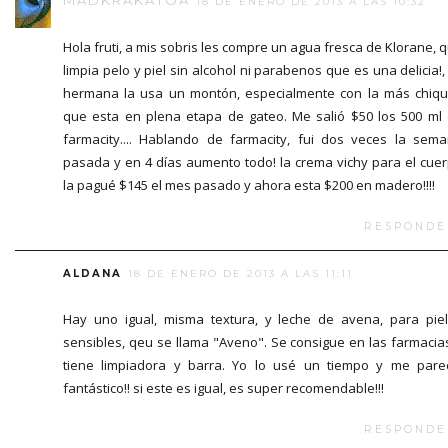
MADKRAKATOA
18 DE ENERO DE 2013 A LAS 10:32
Hola fruti, a mis sobris les compre un agua fresca de Klorane, 
limpia pelo y piel sin alcohol ni parabenos que es una delicia!,
hermana la usa un montón, especialmente con la más chiqu
que esta en plena etapa de gateo. Me salió $50 los 500 ml
farmacity.... Hablando de farmacity, fui dos veces la sem
pasada y en 4 días aumento todo! la crema vichy para el cue
la pagué $145 el mes pasado y ahora esta $200 en madero!!!!
RESPONDE
ALDANA
18 DE ENERO DE 2013 A LAS 11:11
Hay uno igual, misma textura, y leche de avena, para pie
sensibles, qeu se llama "Aveno". Se consigue en las farmacia
tiene limpiadora y barra. Yo lo usé un tiempo y me pare
fantástico!! si este es igual, es super recomendable!!!
RESPONDE