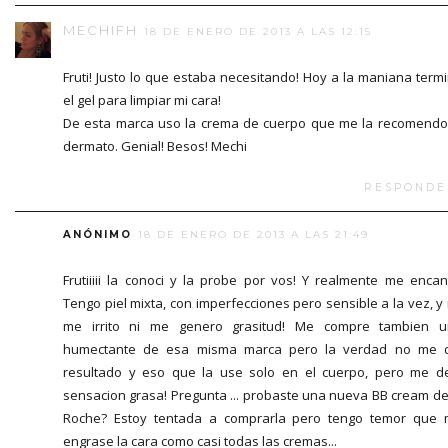
MECHIFH
18 DE ENERO DE 2013 A LAS 12:15
Fruti! Justo lo que estaba necesitando! Hoy a la maniana term
el gel para limpiar mi cara!
De esta marca uso la crema de cuerpo que me la recomendo
dermato. Genial! Besos! Mechi
RESPONDE
ANÓNIMO
18 DE ENERO DE 2013 A LAS 21:49
Frutiiiii la conoci y la probe por vos! Y realmente me encan
Tengo piel mixta, con imperfecciones pero sensible a la vez, y
me irrito ni me genero grasitud! Me compre tambien 
humectante de esa misma marca pero la verdad no me 
resultado y eso que la use solo en el cuerpo, pero me d
sensacion grasa! Pregunta ... probaste una nueva BB cream de
Roche? Estoy tentada a comprarla pero tengo temor que
engrase la cara como casi todas las cremas...