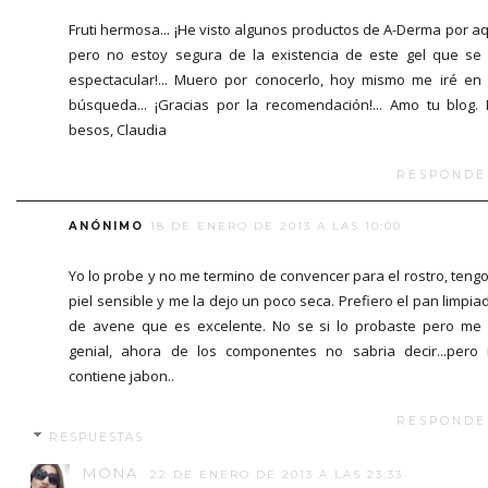
Fruti hermosa... ¡He visto algunos productos de A-Derma por aq
pero no estoy segura de la existencia de este gel que se
espectacular!... Muero por conocerlo, hoy mismo me iré en
búsqueda... ¡Gracias por la recomendación!... Amo tu blog. 
besos, Claudia
RESPONDE
ANÓNIMO
18 DE ENERO DE 2013 A LAS 10:00
Yo lo probe y no me termino de convencer para el rostro, tengo
piel sensible y me la dejo un poco seca. Prefiero el pan limpia
de avene que es excelente. No se si lo probaste pero me
genial, ahora de los componentes no sabria decir...pero
contiene jabon..
RESPONDE
RESPUESTAS
MONA
22 DE ENERO DE 2013 A LAS 23:33