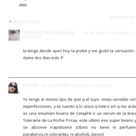
ANA
RESPONDE
RESPUESTAS
VERÓNICA FRÁGOLA
19 DE ENERO DE 2013 A
LAS 14:07
la tengo desde ayer! hoy la probé y me gustó la sensación..
dame dos días más :P
MONA
22 DE ENERO DE 2013 A LAS 23:42
Yo tengo el mismo tipo de piel q el tuyo: mixta sensible co
imperfecciones, y te cuento q lo único q tolero sin q me ard
es una emulsión liviana de Cetaphil o un serum de la line
Toleraine de La Roche Posay, este ultimo ese super liviano 
se absorve rrapidisimo! (Obvio no tiene ni perfume
parabenos,ni colorantes, ni alcohol)...besos!