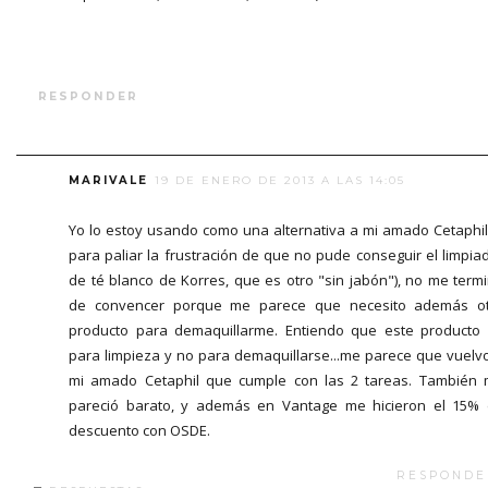
RESPONDER
MARIVALE
19 DE ENERO DE 2013 A LAS 14:05
Yo lo estoy usando como una alternativa a mi amado Cetaphil
para paliar la frustración de que no pude conseguir el limpia
de té blanco de Korres, que es otro "sin jabón"), no me term
de convencer porque me parece que necesito además o
producto para demaquillarme. Entiendo que este producto
para limpieza y no para demaquillarse...me parece que vuelv
mi amado Cetaphil que cumple con las 2 tareas. También
pareció barato, y además en Vantage me hicieron el 15%
descuento con OSDE.
RESPONDE