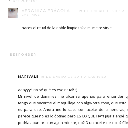
RESPUESTAS
VERÓNICA FRÁGOLA
19 DE ENERO DE 2013 A
LAS 14:06
haces el ritual de la doble limpieza? a mi me re sirve.
RESPONDER
MARIVALE
19 DE ENERO DE 2013 A LAS 16:30
aaayyy!! no sé qué es ese ritual! :(
Mi nivel de dummiez me alcanza apenas para entender 
tengo que sacarme el maquillaje con algo/otra cosa, que esto
es para eso. Ahora me lo saco con aceite de almendras,
parece que no es lo óptimo pero ES LO QUE HAY! jaja! Pensé 
podrìa apuntar a un agua micelar, no? O un aceite de coco? C