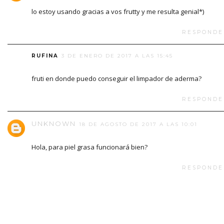
lo estoy usando gracias a vos frutty y me resulta genial*)
RESPONDE
RUFINA
3 DE ENERO DE 2017 A LAS 15:45
fruti en donde puedo conseguir el limpador de aderma?
RESPONDE
UNKNOWN
18 DE AGOSTO DE 2017 A LAS 10:01
Hola, para piel grasa funcionará bien?
RESPONDE