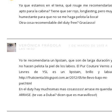
Ya que estamos en el tema, qué rouge me recomendaría
apto para la cabina? Tiene que ser rojo, longlasting, pero mu
humectante para que no se me haga pelota la boca!
Otra cosa recomendable del duty free? Graciasss!
VERÓNICA FRÁGOLA
1 DE MARZO DE 2013 A
LAS 18:02
Yo te recomendaria un lipstain, que son de larga duración 
no hacen pelota la piel de los labios. El Pur Couture Vernis 
Levres de YSL es un lipstain, brillo y labia
http://fruticienta.blogspot.com.ar/2012/05/te-llevo-bajo-mi-
piel.html
En el duty hay muchisimas mas cosasssss! arrase mi querida
ARRASE. (te vas a Dubai? dicen que es maravilloso!)