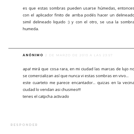
es que estas sombras pueden usarse húmedas, entonce
con el aplicador finito de arriba podés hacer un delinead
simil delineado liquido :) y con el otro, se usa la sombr
humeda.
ANÓNIMO
2 DE MARZO DE 2013 A LAS 23:57
apa! mirá que cosa rara, en mi ciudad las marcas de lujo n
se comercializan así que nunca vi estas sombras en vivo...
este cuarteto me parece encantador... quizas en la vecin
ciudad lo vendan asi chusmeo!!!
tenes el catpcha activado
RESPONDER