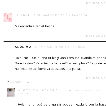
RESPONDE
LUNABEL
1 DE MARZO DE 2013 A LAS 16:24
Me encanta el labial! besos
RESPONDE
ANÓNIMO
1 DE MARZO DE 2013 A LAS 18:07
Hola Fruti! Que bueno tu blog! Una consulta, cuando te pones
Dare tu glow? Va antes de la base? La reemplaza? Se pude u
humectante tambien? Gracias. Sos una genia.
RESPONDE
RESPUESTAS
VERÓNICA FRÁGOLA
1 DE MARZO DE 2013 A
LAS 18:32
Hola! no lo robé pero quizás podes mezclarlo con la bas