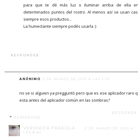
para que te dé más luz o iluminar arriba de ella e
determinados puntos del rostro. Al menos así se usan cas
siempre esos productos...
La humectante siempre podés usarla :)
RESPONDER
ANÓNIMO
2 DE MARZO DE 2013 A LAS 1:19
no se si alguien ya pregguntó pero que es ese aplicador raro 
esta antes del aplicador común en las sombras?
RESPONDE
RESPUESTAS
VERÓNICA FRÁGOLA
2 DE MARZO DE 2013 A
LAS 8:40