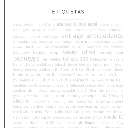
ETIQUETAS
aceites
ácidos
acné
#BesitoACerini
aderma
a
A-Derma
Adolfo
ampollas
alfaparf
Domínguez
aengland
Ahava
allure
almay
amope
antiage
antioxidante
anastasia
ansolar
anthology
antioxidantes
asian skincare
avene
armani
anua
autobombo
avon
bases
bakuchiol
bb creams
basicare
aveno
ayurvida
beauty school
beauty drop
beauty tour
beauticool
beautyps
belleza BBB
bek
bel-lab
belleza en Falabella
biblias
benefit
benetton
biferdil
bioderma
bio oil
bioclean
biogreen
blush
biotherm
BioZone
bkd
Blind
Biolage
bioterra
Blas
blur cream
bobbi brown
booster
Boti-K
bronzer
brumas
burt's bees
breuer
cabello
cabello dañado
by seelvana
calvin klein
c
cacharel
cepage
capilatis
cc creams
celiaquía
celulitis
cavalli
caviahue
celimax
cepillos de limpieza
cerave
cetaphil
chanel
Cher
china
chia graal
colágeno y
clean beauty
clinique
glaze
clarins
cicatricure.
elastina
compras internacionales
colorama
commonlabs
compras on line
coony
correctores
Conciencia
cosrx
covergirl
cremas
cuerpo
cruelty free
cuello
cutex
cyzone
deluxe
ddf
desde IG
dermaglos
depilacion
dermoelementos
dermalogica
dior
desfiles
diy
doble limpieza
Dove
ducray
desde IG.
DKNY
elecciones
Dupe Alert
ecotools
efyderma
dumitié
ecoderm