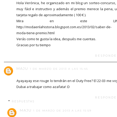
Hola Verónica, he organizado en mi blog un sorteo-concurso,
muy fácil e instructivo y además el premio merece la pena, 
tarjeta regalo de aproximadamente ( 100 € ).
Mira en este LINK
http://modaenlahistoria.blogspot.com.es/2013/02/saber-de-
moda-tiene-premio.html
Verás como te gusta la idea, después me cuentas.
Gracias por tu tiempo
RESPONDE
MAJU
1 DE MARZO DE 2013 A LAS 15:45
Ayayayay ese rouge lo tendrán en el Duty Free? El 22-03 me vo
Dubai a trabajar como azafata! :D
RESPONDE
RESPUESTAS
MAJU
1 DE MARZO DE 2013 A LAS 15:59