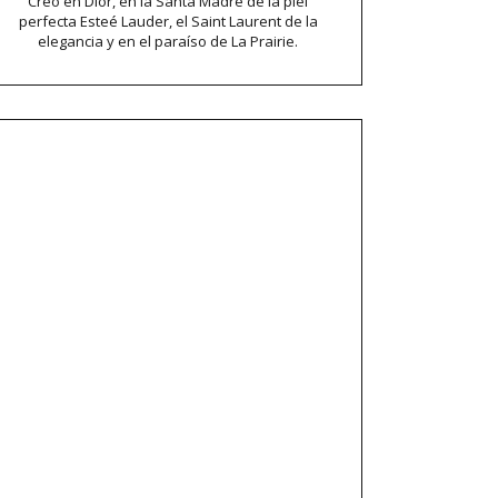
Creo en Dior, en la Santa Madre de la piel
perfecta Esteé Lauder, el Saint Laurent de la
elegancia y en el paraíso de La Prairie.