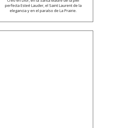
Creo en Dior, en la Santa Madre de la piel
perfecta Esteé Lauder, el Saint Laurent de la
elegancia y en el paraíso de La Prairie.