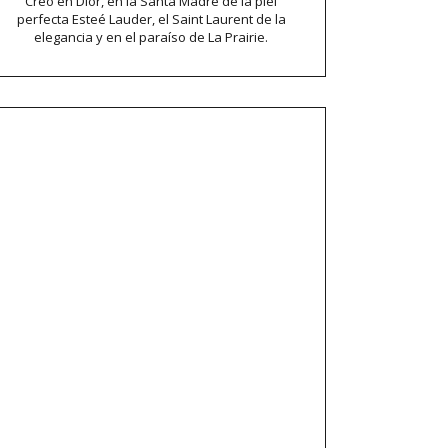
Creo en Dior, en la Santa Madre de la piel
perfecta Esteé Lauder, el Saint Laurent de la
elegancia y en el paraíso de La Prairie.